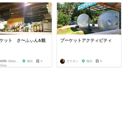
ケット さ〜ふぃん&観
プーケットアクティビティ
Yusuke Nakashima
海外
0
ガラポン
海外
5