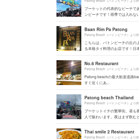
Patong Beach（パトンビーチ）より
プーケットの代表的なビーチで
ンビーチです！雨季では入れないこ
Baan Rim Pa Patong
Patong Beach（パトンビーチ）より
こちらは、パトンビーチの丘の
る本格タイ料理のお店です！日本語
No.6 Restaurant
Patong Beach（パトンビーチ）より
Patong beachの最大歓楽道路bang
すぐ近くにあ...
Patong beach Thailand
Patong Beach（パトンビーチ）より
プーケットイチの繁華街。昼も
人で賑わいます。夜はまず飲むとこ
Thai smile 2 Restaurant
Patong Beach（パトンビーチ）より