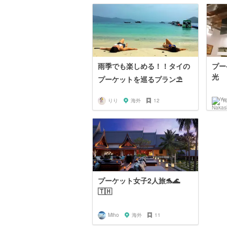
雨季でも楽しめる！！タイの
プー
光
プーケットを巡るプラン⛱
りり
海外
12
プーケット女子2人旅🐬🌊
🇹🇭
Miho
海外
11