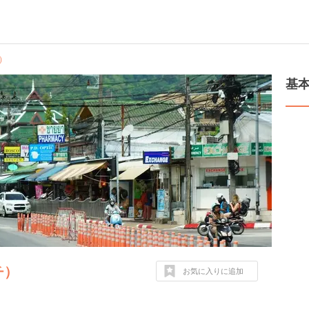
チ）
基
チ）
お気に入りに追加