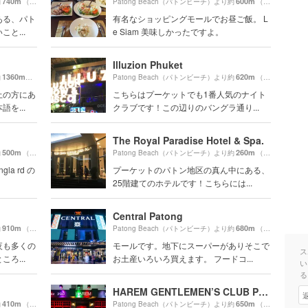
740m
600m
約
（徒歩13分）
Patong Beach（パトンビーチ）より約
（徒歩11分）
ある、パト
有名なショッピングモールでお昼ご飯。 L
と...
e Siam 美味しかったですよ。
Illuzion Phuket
1360m
620m
約
（徒歩23分）
Patong Beach（パトンビーチ）より約
（徒歩11分）
上の方にあ
こちらはプーケットでも1番人気のナイト
を...
クラブです！この辺りのバングラ通り...
The Royal Paradise Hotel & Spa.
500m
260m
約
（徒歩9分）
Patong Beach（パトンビーチ）より約
（徒歩5分）
la rd の
プーケットのパトン地区の真ん中にある、
25階建てのホテルです！こちらには...
Central Patong
910m
680m
約
（徒歩16分）
Patong Beach（パトンビーチ）より約
（徒歩12分）
夜も多くの
モールです。地下にスーパーがありそこで
ス
ろ...
お土産いろいろ買えます。 フードコ...
い
る
HAREM GENTLEMEN’S CLUB Phuket Patong
410m
650m
約
（徒歩7分）
Patong Beach（パトンビーチ）より約
（徒歩11分）