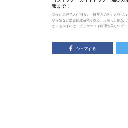
報まで！
気候が温暖で人が明るい「微笑みの国」と呼ばれ
や寺院など歴史的建造物が多く、ふらっと観光し
かにもタイには、ピリ辛のタイ料理や美しいビー
ん。今回は、そんなタイの見どころや定番スポッ
とご紹介します！
シェアする