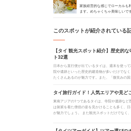
家族経営的な感じでローカルも
ます。めちゃくちゃ美味しいで
このスポットが紹介されている
【タイ 観光スポット紹介】歴史的な
ト32選
日本から直行便が出ているタイは、週末を使って
院や遺跡といった歴史的建造物が多いだけでなく
たくさんあるのが魅力です。また、「微笑みの国
れた際には、きっとこのタイ人の魅力にもどっぷ
おすすめの観光スポットを32選紹介します。観
タイ旅行ガイド！人気エリアや見ど
産」も紹介しますので、家族や友人、会社へのお
東南アジアの1つであるタイは、寺院や遺跡など
は袈裟を着た僧侶の姿を見かけることも多く、日
が魅力でしょう。 また観光スポットだけでなく
るのも嬉しいポイント。トムヤムクンやガパオラ
でも食べてみてほしいと思います。 そこで今回
【タイツアーガイド】ツアー選びの
い人気観光スポットやグルメ、旅行の際の移動手