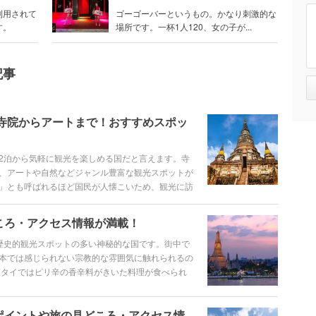
利用されて
ゴーゴーバーというもの。かなり刺激的な
す。
場所です。一杯1人120、女の子が...
記事
寺院からアートまで！おすすめスポッ
2泊から気軽に観光を楽しめる国だと言えます。寺
、アートや自然などジャンル豊富な観光スポットが
」とも呼ばれるほど国民が人懐こいため、観光に訪
りとはまることでしょう。 今回は、そんなタイで
光スポットのほかに「絶対に喜ばれるタイのお土
ころ・アクセス情報が満載！
土産にぜひ参考にして頂けたらと思います。
歴史的観光スポットの多い神秘的な国です。街中で
本では感じられない宗教的な雰囲気に触れられるの
、タイではピリ辛の香辛料がきいた料理が食べられ
イスなど、日本でも人気のタイ料理はぜひ本場タイ
は、これからタイを旅行するならぜひ知っておきた
ポイントや旅の見どころ・アクセス情
段などのお役立ち情報を紹介していきます。