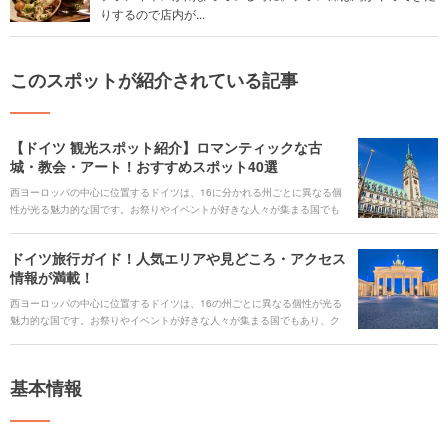
りするので店内が...
このスポットが紹介されている記事
【ドイツ 観光スポット紹介】ロマンティックな古
城・教会・アート！おすすめスポット40選
西ヨーロッパの中心に位置するドイツは、16に分かれる州ごとに異なる個
性が光る魅力的な国です。お祭りやイベントが好きな人々が集まる国でも
あり、クリスマスやカーニバルなど各地で盛り上がるイベント以外にも音
楽祭やビール祭りといった、その土地ならではのイベントが開催されま
ドイツ旅行ガイド！人気エリアや見どころ・アクセス
す。 ドイツを観光する上で、押さえておきたい定番から穴場の絶景スポッ
情報が満載！
ト、定番のお土産までドイツ旅行の計画を立てるのに役立つ情報をたっぷ
りとご紹介します。
西ヨーロッパの中心に位置するドイツは、16の州ごとに異なる個性が光る
魅力的な国です。お祭りやイベントが好きな人々が集まる国でもあり、ク
リスマスやカーニバルなど各地で盛り上がるイベント以外にも音楽祭やビ
ール祭りといった、その土地ならではのイベントが開催されます。 今回
は、ドイツへの旅行が決まった際にまず確認しておきたい、ドイツ各都市
基本情報
の見どころとおすすめ観光スポット、公共交通機関の情報から人気ご当地
グルメまで、ドイツ旅行の計画を立てるのに役立つ情報をたっぷりとご紹
介します。