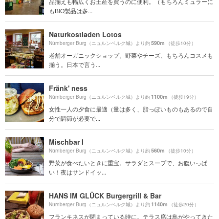
品揃えも幅広くお土産を買うのに便利。（もちろんミュラーに
もBIO製品は多...
Naturkostladen Lotos
590m
Nürnberger Burg（ニュルンベルク城）より約
（徒歩10分）
老舗オーガニックショップ。野菜やチーズ、もちろんコスメも
揃う。日本で言う...
Fränk' ness
1100m
Nürnberger Burg（ニュルンベルク城）より約
（徒歩19分）
女性一人の夕食に最適（量は多く、脂っぽいものもあるので自
分で調節が必要で...
Mischbar I
560m
Nürnberger Burg（ニュルンベルク城）より約
（徒歩10分）
野菜が食べたいときに重宝。サラダとスープで、お腹いっぱ
い！夜はサンドイッ...
HANS IM GLÜCK Burgergrill & Bar
1140m
Nürnberger Burg（ニュルンベルク城）より約
（徒歩20分）
フランキネスが閉まっている時に。テラス席は鳥がやってきた