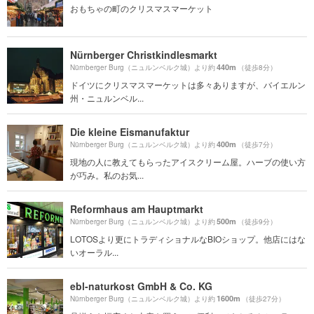
おもちゃの町のクリスマスマーケット
Nürnberger Christkindlesmarkt
440m
Nürnberger Burg（ニュルンベルク城）より約
（徒歩8分）
ドイツにクリスマスマーケットは多々ありますが、バイエルン
州・ニュルンベル...
Die kleine Eismanufaktur
400m
Nürnberger Burg（ニュルンベルク城）より約
（徒歩7分）
現地の人に教えてもらったアイスクリーム屋。ハーブの使い方
が巧み。私のお気...
Reformhaus am Hauptmarkt
500m
Nürnberger Burg（ニュルンベルク城）より約
（徒歩9分）
LOTOSより更にトラディショナルなBIOショップ。他店にはな
いオーラル...
ebl-naturkost GmbH & Co. KG
1600m
Nürnberger Burg（ニュルンベルク城）より約
（徒歩27分）