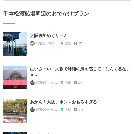
千本松渡船場周辺のおでかけプラン
大阪渡船めぐり～♪
八尾人（やおんちゅ）
大阪
12
はいさ～い！大阪で沖縄の風を感じて！なんくるない
さ～
関西が好っきゃねん
大阪
24
あかん！大阪、ホンマおもろすぎる！
関西が好っきゃねん
大阪
115