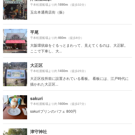
1890m
千本松渡船場より約
（徒歩32分）
玉出本通商店街（振）
平尾
460m
千本松渡船場より約
（徒歩8分）
大阪環状線をぐるっとまわって、見えてくるのは、大正駅。
ここで下車し、大...
大正区
1450m
千本松渡船場より約
（徒歩25分）
大正区役所前に設置されている看板。 看板には、江戸時代に
描かれた大正区...
sakuri
1600m
千本松渡船場より約
（徒歩27分）
sakuriプリンのパフェ 800円
津守神社