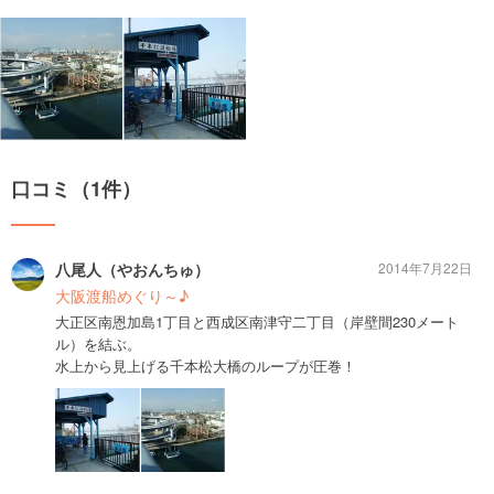
口コミ（1件）
八尾人（やおんちゅ）
2014年7月22日
大阪渡船めぐり～♪
大正区南恩加島1丁目と西成区南津守二丁目（岸壁間230メート
ル）を結ぶ。
水上から見上げる千本松大橋のループが圧巻！