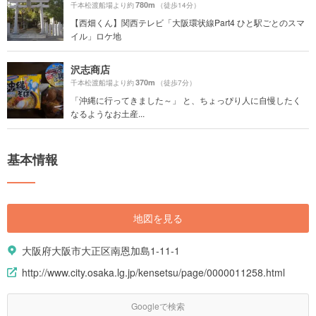
780m
千本松渡船場より約
（徒歩14分）
【西畑くん】関西テレビ「大阪環状線Part4 ひと駅ごとのスマ
イル」ロケ地
沢志商店
370m
千本松渡船場より約
（徒歩7分）
「沖縄に行ってきました～」 と、ちょっぴり人に自慢したく
なるようなお土産...
基本情報
地図を見る
大阪府大阪市大正区南恩加島1-11-1
http://www.city.osaka.lg.jp/kensetsu/page/0000011258.html
Googleで検索