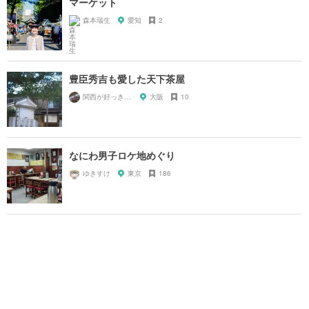
マーケット
森本瑞生
愛知
2
豊臣秀吉も愛した天下茶屋
関西が好っきゃねん
大阪
10
なにわ男子ロケ地めぐり
ゆきすけ
東京
186