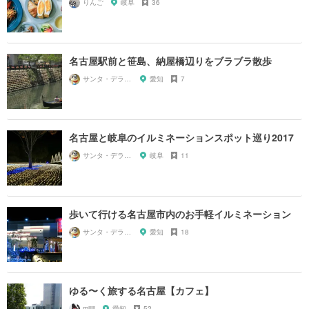
りんご
岐阜
36
名古屋駅前と笹島、納屋橋辺りをブラブラ散歩
サンタ・デラックス
愛知
7
名古屋と岐阜のイルミネーションスポット巡り2017
サンタ・デラックス
岐阜
11
歩いて行ける名古屋市内のお手軽イルミネーション
サンタ・デラックス
愛知
18
ゆる〜く旅する名古屋【カフェ】
miiiii
愛知
52