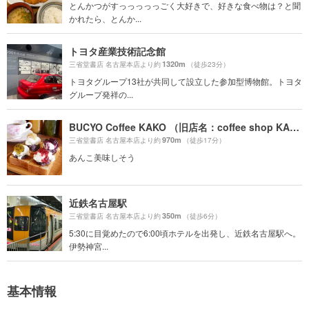
とんかつがすっっっっっごく大好きで、好きな食べ物は？と聞
かれたら、とんか...
トヨタ産業技術記念館
1320m
三省堂書店 名古屋本店より約
（徒歩23分）
トヨタグループ13社が共同して設立した参加型博物館。トヨタ
グループ発祥の...
BUCYO Coffee KAKO （旧店名：coffee shop KAKO）
970m
三省堂書店 名古屋本店より約
（徒歩17分）
あんこ美味しそう
近鉄名古屋駅
350m
三省堂書店 名古屋本店より約
（徒歩6分）
5:30に目覚めたので6:00頃ホテルを出発し、近鉄名古屋駅へ。
伊勢神宮...
基本情報