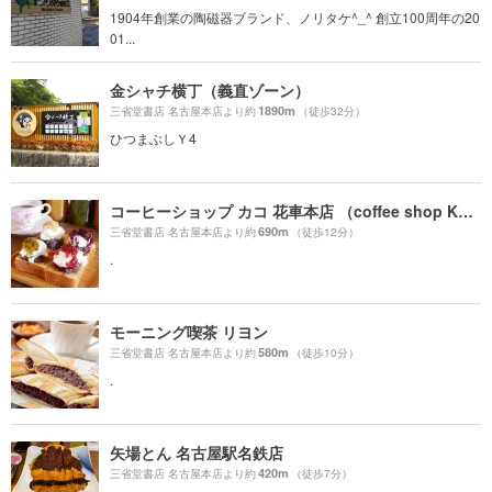
1904年創業の陶磁器ブランド、ノリタケ^_^ 創立100周年の20
01...
金シャチ横丁（義直ゾーン）
1890m
三省堂書店 名古屋本店より約
（徒歩32分）
ひつまぶしＹ4
コーヒーショップ カコ 花車本店 （coffee shop KAKO）
690m
三省堂書店 名古屋本店より約
（徒歩12分）
.
モーニング喫茶 リヨン
580m
三省堂書店 名古屋本店より約
（徒歩10分）
.
矢場とん 名古屋駅名鉄店
420m
三省堂書店 名古屋本店より約
（徒歩7分）