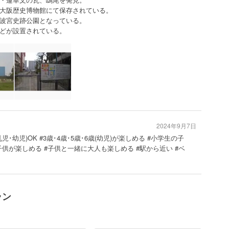
大阪歴史博物館にて保存されている。
波宮史跡公園となっている。
どが設置されている。
2024年9月7日
乳児･幼児)OK #3歳･4歳･5歳･6歳(幼児)が楽しめる #小学生の子
子供が楽しめる #子供と一緒に大人も楽しめる #駅から近い #ベ
ラン