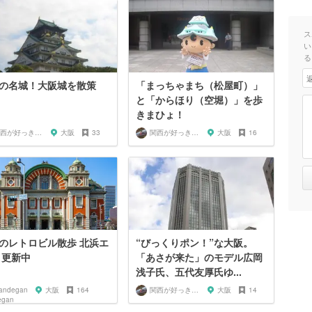
ス
い
る
の名城！大阪城を散策
「まっちゃまち（松屋町）」
と「からほり（空堀）」を歩
きまひょ！
関西が好っきゃねん
大阪
33
関西が好っきゃねん
大阪
16
のレトロビル散歩 北浜エ
“びっくりポン！”な大阪。
 更新中
「あさが来た」のモデル広岡
浅子氏、五代友厚氏ゆ...
andegan
大阪
164
関西が好っきゃねん
大阪
14