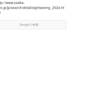
ttp://www.osaka-
fo.jp/jp/search/detail/sightseeing_2024.ht
l
Googleで検索