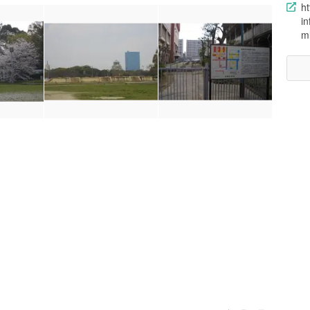
h
in
m