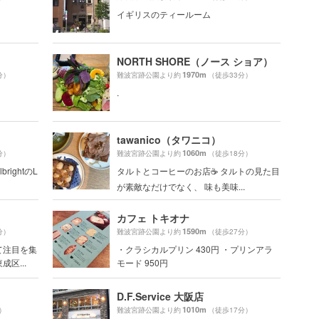
イギリスのティールーム
NORTH SHORE（ノース ショア）
1970m
分）
難波宮跡公園より約
（徒歩33分）
.
tawanico（タワニコ）
1060m
分）
難波宮跡公園より約
（徒歩18分）
rightのL
タルトとコーヒーのお店☕️ タルトの見た目
が素敵なだけでなく、 味も美味...
カフェ トキオナ
1590m
分）
難波宮跡公園より約
（徒歩27分）
て注目を集
・クラシカルプリン 430円 ・プリンアラ
区...
モード 950円
D.F.Service 大阪店
1010m
）
難波宮跡公園より約
（徒歩17分）