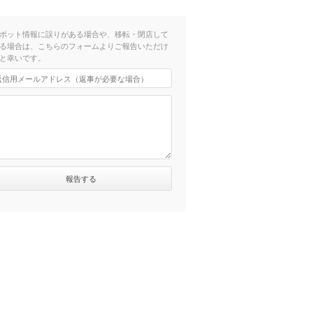
ポット情報に誤りがある場合や、移転・閉店して
る場合は、こちらのフォームよりご報告いただけ
と幸いです。