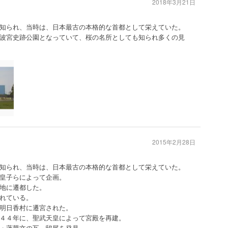
2018年3月21日
知られ、当時は、日本最古の本格的な首都として栄えていた。
波宮史跡公園となっていて、桜の名所としても知られ多くの見
2015年2月28日
知られ、当時は、日本最古の本格的な首都として栄えていた。
皇子らによって企画。
地に遷都した。
れている。
明日香村に遷宮された。
４４年に、聖武天皇によって宮殿を再建。
・蓮華文の瓦、鴟尾を発見。