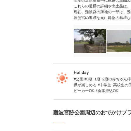
これらの遺構の詳細や出土品は、
現在、難波宮の跡地の一部は、難
難波宮の遺跡を元に建物の基壇な
Holiday
#公園 #0歳･1歳･2歳の赤ちゃん(
供が楽しめる #中学生･高校生の
ビーカーOK #食事持込OK
難波宮跡公園周辺のおでかけプ