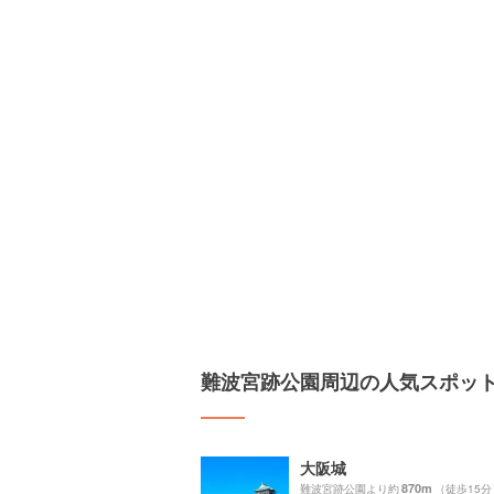
難波宮跡公園周辺の人気スポッ
大阪城
870m
難波宮跡公園より約
（徒歩15分