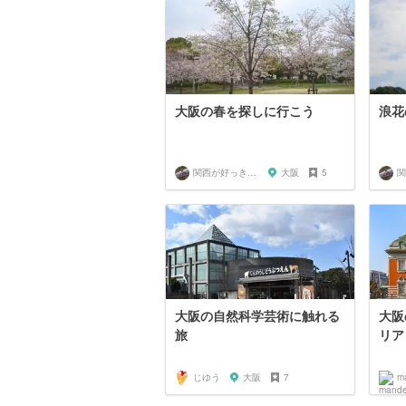
大阪の春を探しに行こう
浪花
関西が好っきゃねん
大阪
5
大阪の自然科学芸術に触れる
大阪
旅
リア
じゆう
大阪
7
m