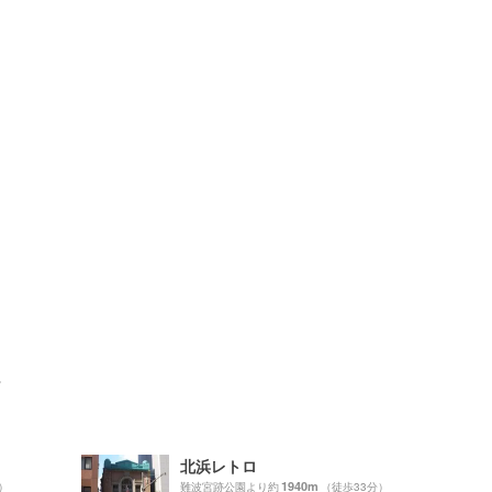
ト
北浜レトロ
1940m
）
難波宮跡公園より約
（徒歩33分）