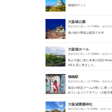
御城印ゲット
大阪城公園
1180m
難波宮跡公園より約
（徒歩20
春の桜の季節は最高です🌸
大阪城ホール
1260m
難波宮跡公園より約
（徒歩21
私が大阪に来た本来の目的 Novelb
IVEを見に来ました...
鶴橋駅
1750m
難波宮跡公園より約
（徒歩30
最近の韓流ブームの勢いに乗っ
めているコリアタウン（大阪市東成
大阪城豊國神社
570m
難波宮跡公園より約
（徒歩10分