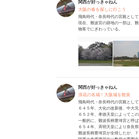
関西が好っきゃねん
大阪の春を探しに行こう
飛鳥時代・奈良時代の宮殿として
現在、難波宮の跡地の一部は、難
物客でにぎわっている。
関西が好っきゃねん
浪花の名城！大阪城を散策
飛鳥時代・奈良時代の宮殿として
６４５年、大化の改新後、中大兄
６５２年、孝徳天皇によってこの
一般的に、難波長柄豊埼宮と呼ば
６５４年、斉明天皇により奈良県
難波長柄豊埼宮が全焼したが、７
陸軍の倉庫建築中に数個の重圏文