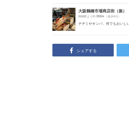
大阪鶴橋市場商店街（振）
350m
鶴橋駅より約
（徒歩6分）
チヂミやキンパ、何でもおいし
シェアする