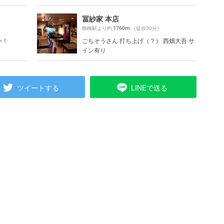
冨紗家 本店
1760m
鶴橋駅より約
（徒歩30分）
い！
ごちそうさん 打ち上げ（？） 西畑大吾 サ
イン有り
ツイートする
LINEで送る