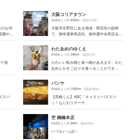
大阪コリアタウン
830m
鶴橋駅より約
（徒歩14分）
古のお寺
大阪市生野区にある地域・商店街の総称
や...
で、御幸通東商店街、御幸通中央商店会...
わたあめのゆくえ
390m
鶴橋駅より約
（徒歩7分）
ロケ地
かわいい飲み物と食べ物があるます。わた
あめとかきごおりを食べることができ...
パンヤ
1060m
鶴橋駅より約
（徒歩18分）
ズズバ
【高橋くん】ABC「キャスト/バズズバ
ッ！なにわリサーチ」
空 鶴橋本店
80m
鶴橋駅より約
（徒歩2分）
いつもいっぱい