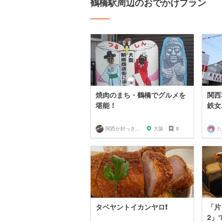
鶴橋駅周辺のおでかけプラン
焼肉のまち・鶴橋でグルメを
関西
堪能！
鉄女
関西が好っきゃねん
大阪
8
た
タベヤントイカンヤロ❗️
「片
2」