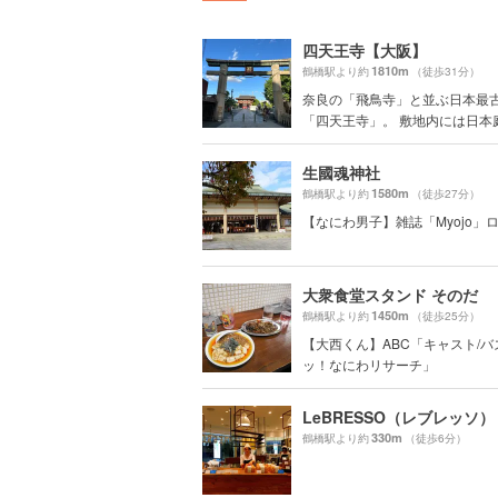
四天王寺【大阪】
1810m
鶴橋駅より約
（徒歩31分）
奈良の「飛鳥寺」と並ぶ日本最
「四天王寺」。 敷地内には日本庭園
生國魂神社
1580m
鶴橋駅より約
（徒歩27分）
【なにわ男子】雑誌「Myojo」
大衆食堂スタンド そのだ
1450m
鶴橋駅より約
（徒歩25分）
【大西くん】ABC「キャスト/バ
ッ！なにわリサーチ」
LeBRESSO（レブレッソ）
330m
鶴橋駅より約
（徒歩6分）