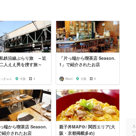
私鉄沿線ぶらり旅 ～近
「片っ端から喫茶店 Season.
二人ええ男を捜す旅～
1」で紹介されたお店
っきゅん
大阪
4
Ikkun
大阪
5
っ端から喫茶店 Season.
親子丼MAP🍲/ 関西エリア(大
ス
い
で紹介されたお店
阪・京都掲載多め)