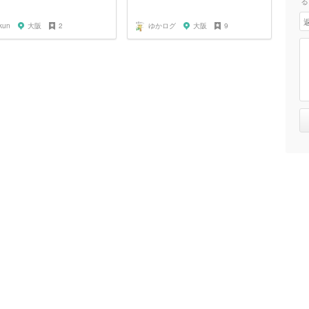
る
kun
大阪
2
ゆかログ
大阪
9