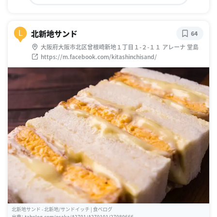
北新地サンド
L
64
大阪府大阪市北区曾根崎新地１丁目１-２-１１ アレーナ 堂島
https://m.facebook.com/kitashinchisand/
北新地サンド - 北新地/サンドイッチ | 食べログ
出典：
tabelog.com/osaka/A2701/A270101/27080666