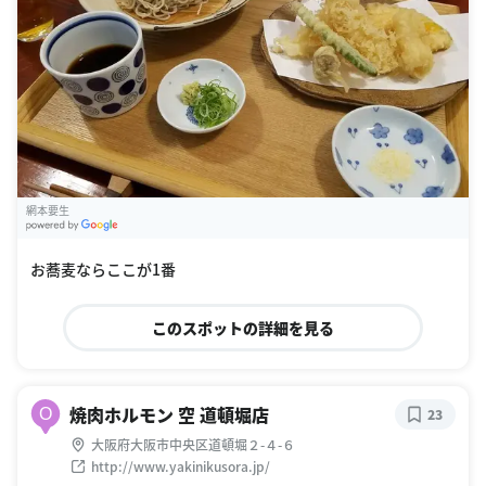
網本要生
G
oogle Places
お蕎麦ならここが1番
このスポットの詳細を見る
焼肉ホルモン 空 道頓堀店
O
23
大阪府大阪市中央区道頓堀２-４-６
http://www.yakinikusora.jp/