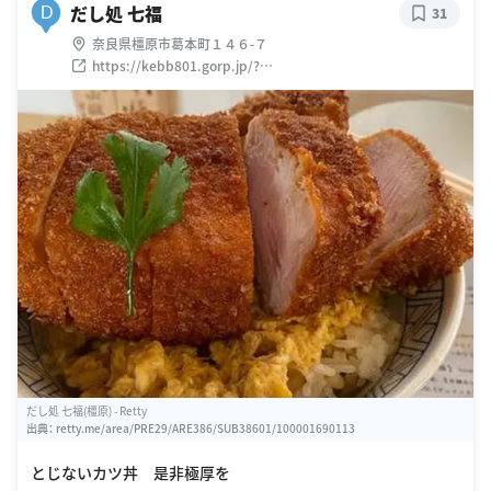
だし処 七福
D
31
奈良県橿原市葛本町１４６-７
https://kebb801.gorp.jp/?
_gl=1*11djd7a*_ga*NTA3NjUyNTQuMTY3MzEwOTcxMw..*_
ga_L9BHK8C28C*MTY3MzE4ODA3Ny4zLjEuMTY3MzE4ODA
4Ny41MC4wLjA.
だし処 七福(橿原) - Retty
出典：
retty.me/area/PRE29/ARE386/SUB38601/100001690113
とじないカツ丼 是非極厚を