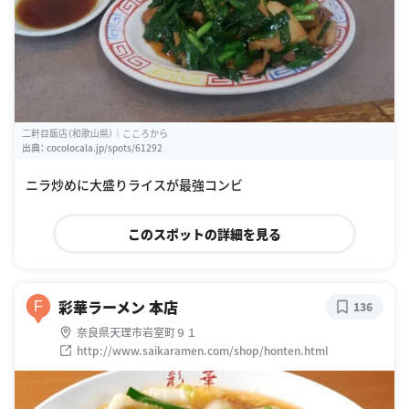
二軒目飯店（和歌山県）｜こころから
出典：
cocolocala.jp/spots/61292
ニラ炒めに大盛りライスが最強コンビ
このスポットの詳細を見る
彩華ラーメン 本店
F
136
奈良県天理市岩室町９１
http://www.saikaramen.com/shop/honten.html