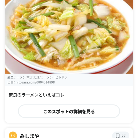
彩華ラーメン 本店 天理/ラーメン | ヒトサラ
出典：
hitosara.com/0004014898
奈良のラーメンといえばコレ
このスポットの詳細を見る
みしまや
G
27