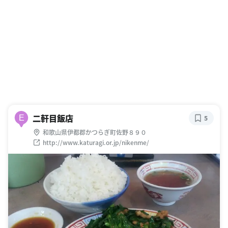
二軒目飯店
E
5
和歌山県伊都郡かつらぎ町佐野８９０
http://www.katuragi.or.jp/nikenme/