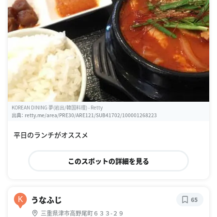
KOREAN DINING 夢(岩出/韓国料理) - Retty
出典：
retty.me/area/PRE30/ARE121/SUB41702/100001268223
平日のランチがオススメ
このスポットの詳細を見る
うなふじ
K
65
三重県津市高野尾町６３３-２９