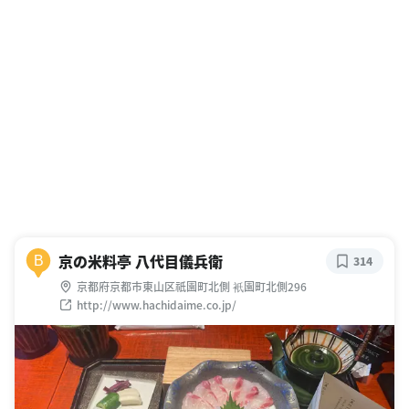
京の米料亭 八代目儀兵衛
B
314
京都府京都市東山区祇園町北側 衹園町北側296
http://www.hachidaime.co.jp/