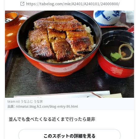
https://tabelog.com/mie/A2401/A240101/24000800/
team rst うなふじ うな丼
出典：
rstmatui.blog.fc2.com/blog-entry-86.html
並んでも食べたくなる近くまで行ったら是非
このスポットの詳細を見る