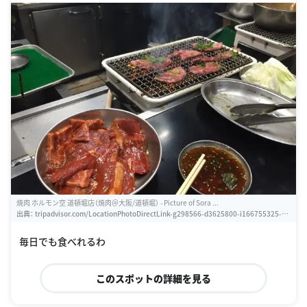
焼肉 ホルモン空 道頓堀店（焼肉＠大阪/道頓堀） - Picture of Sora ...
出典：
tripadvisor.com/LocationPhotoDirectLink-g298566-d3625800-i166755325-So
ra_Tsuruhashihonten-Osaka_Osaka_Prefecture_Kinki.html
毎日でも食べれるわ
このスポットの詳細を見る