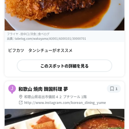
フライヤ - 田中口/洋食 | 食べログ
出典：
tabelog.com/wakayama/A3001/A300101/30000701
ビフカツ タンシチューがオススメ
このスポットの詳細を見る
和歌山 焼肉 韓国料理 夢
J
1
和歌山県岩出市備前４２ プチツール 1階
http://www.instagram.com/korean_dining_yume