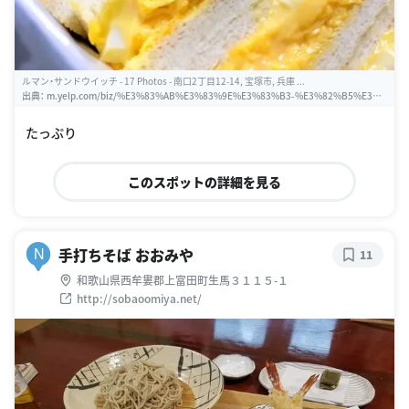
ルマン・サンドウイッチ - 17 Photos - 南口2丁目12-14, 宝塚市, 兵庫 ...
出典：
m.yelp.com/biz/%E3%83%AB%E3%83%9E%E3%83%B3-%E3%82%B5%E3%8
3%B3%E3%83%89%E3%82%A6%E3%82%A4%E3%83%83%E3%83%81-%E5%AE%
9D%E5%A1%9A%E5%B8%82
たっぷり
このスポットの詳細を見る
手打ちそば おおみや
N
11
和歌山県西牟婁郡上富田町生馬３１１５-１
http://sobaoomiya.net/