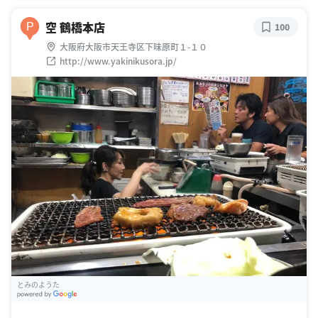
空 鶴橋本店
P
100
大阪府大阪市天王寺区下味原町１-１０
http://www.yakinikusora.jp/
とみのようた
G
oogle Places