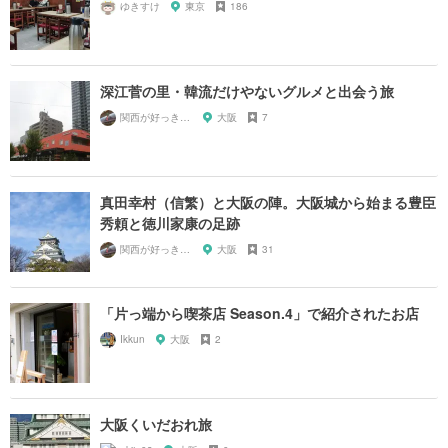
ゆきすけ
東京
186
深江菅の里・韓流だけやないグルメと出会う旅
関西が好っきゃねん
大阪
7
真田幸村（信繁）と大阪の陣。大阪城から始まる豊臣
秀頼と徳川家康の足跡
関西が好っきゃねん
大阪
31
「片っ端から喫茶店 Season.4」で紹介されたお店
Ikkun
大阪
2
大阪くいだおれ旅