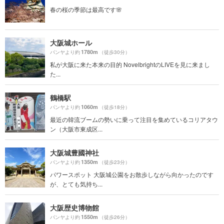
春の桜の季節は最高です🌸
大阪城ホール
1780m
パンヤより約
（徒歩30分）
私が大阪に来た本来の目的 NovelbrightのLIVEを見に来まし
た...
鶴橋駅
1060m
パンヤより約
（徒歩18分）
最近の韓流ブームの勢いに乗って注目を集めているコリアタウ
ン（大阪市東成区...
大阪城豊國神社
1350m
パンヤより約
（徒歩23分）
パワースポット 大阪城公園をお散歩しながら向かったのです
が、とても気持ち...
大阪歴史博物館
1550m
パンヤより約
（徒歩26分）