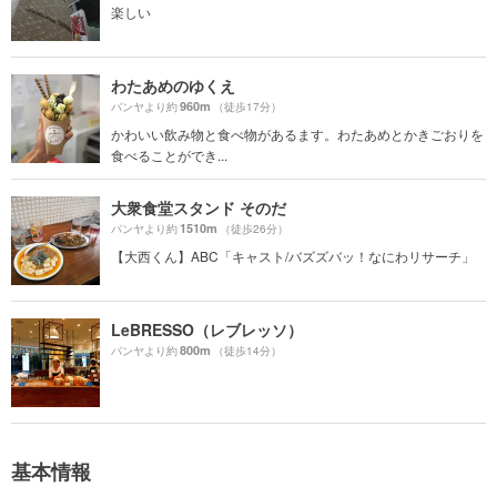
楽しい
わたあめのゆくえ
960m
パンヤより約
（徒歩17分）
かわいい飲み物と食べ物があるます。わたあめとかきごおりを
食べることができ...
大衆食堂スタンド そのだ
1510m
パンヤより約
（徒歩26分）
【大西くん】ABC「キャスト/バズズバッ！なにわリサーチ」
LeBRESSO（レブレッソ）
800m
パンヤより約
（徒歩14分）
基本情報