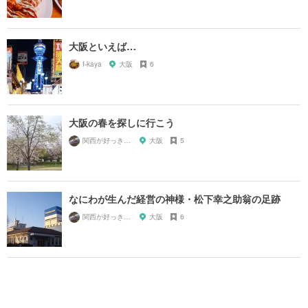
大阪といえば…
f-kaya
大阪
6
大阪の春を探しに行こう
関西が好っきゃねん
大阪
5
なにわが生んだ経営の神様・松下幸之助翁の足跡
関西が好っきゃねん
大阪
6