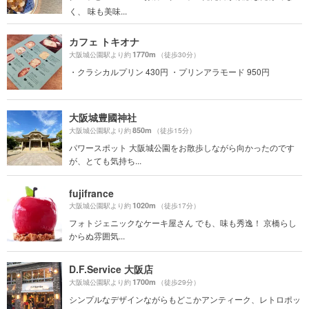
く、 味も美味...
カフェ トキオナ
1770m
大阪城公園駅より約
（徒歩30分）
・クラシカルプリン 430円 ・プリンアラモード 950円
大阪城豊國神社
850m
大阪城公園駅より約
（徒歩15分）
パワースポット 大阪城公園をお散歩しながら向かったのです
が、とても気持ち...
fujifrance
1020m
大阪城公園駅より約
（徒歩17分）
フォトジェニックなケーキ屋さん でも、味も秀逸！ 京橋らし
からぬ雰囲気...
D.F.Service 大阪店
1700m
大阪城公園駅より約
（徒歩29分）
シンプルなデザインながらもどこかアンティーク、レトロポッ