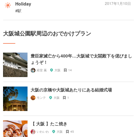
Holiday
2017年1月10日
#駅
大阪城公園駅周辺のおでかけプラン
豊臣家滅亡から400年…大阪城で太閤殿下を偲びまし
ょうぞ！
経堂 薫
大阪
14
大阪の京橋や大阪城あたりにある結婚式場
モンテ
大阪
1
【 大阪 】たこ焼き
いわいわ
大阪
45