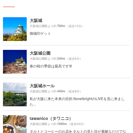
大阪城
760m
大阪城公園駅より約
（徒歩13分）
御城印ゲット
大阪城公園
240m
大阪城公園駅より約
（徒歩5分）
春の桜の季節は最高です🌸
大阪城ホール
440m
大阪城公園駅より約
（徒歩8分）
私が大阪に来た本来の目的 NovelbrightのLIVEを見に来まし
た...
tawanico（タワニコ）
1890m
大阪城公園駅より約
（徒歩32分）
タルトとコーヒーのお店☕️ タルトの見た目が素敵なだけでな