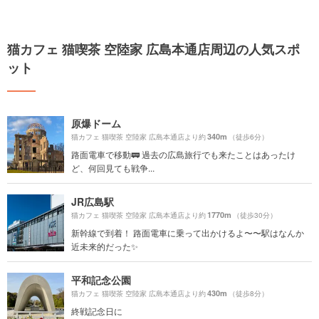
猫カフェ 猫喫茶 空陸家 広島本通店周辺の人気スポ
ット
原爆ドーム
340m
猫カフェ 猫喫茶 空陸家 広島本通店より約
（徒歩6分）
路面電車で移動🚃 過去の広島旅行でも来たことはあったけ
ど、何回見ても戦争...
JR広島駅
1770m
猫カフェ 猫喫茶 空陸家 広島本通店より約
（徒歩30分）
新幹線で到着！ 路面電車に乗って出かけるよ〜〜駅はなんか
近未来的だった✨
平和記念公園
430m
猫カフェ 猫喫茶 空陸家 広島本通店より約
（徒歩8分）
終戦記念日に