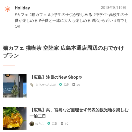
Holiday
2018年9月19日
#カフェ #猫カフェ #小学生の子供が楽しめる #中学生･高校生の子
供が楽しめる #子供と一緒に大人も楽しめる #駅から近い #雨でも
OK
猫カフェ 猫喫茶 空陸家 広島本通店周辺のおでかけ
プラン
【広島】注目のNew Shop✨
よりみちさんぽ
広島
20
【広島】呉、宮島など無理せず代表的観光地を楽しむ
一泊二日
ゆうこ
広島
10