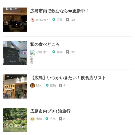
広島市内で飲むなら❤️更新中！
chisato＊
広島
125
私の食べどころ
小柳 恵一
福岡
128
【広島】いつかいきたい！飲食店リスト
MIKI
広島
4
広島市内プチ1泊旅行
米湊
広島
2