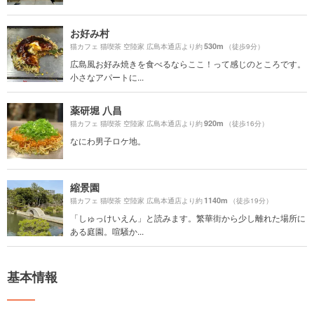
お好み村
530m
猫カフェ 猫喫茶 空陸家 広島本通店より約
（徒歩9分）
広島風お好み焼きを食べるならここ！って感じのところです。
小さなアパートに...
薬研堀 八昌
920m
猫カフェ 猫喫茶 空陸家 広島本通店より約
（徒歩16分）
なにわ男子ロケ地。
縮景園
1140m
猫カフェ 猫喫茶 空陸家 広島本通店より約
（徒歩19分）
「しゅっけいえん」と読みます。繁華街から少し離れた場所に
ある庭園。喧騒か...
基本情報