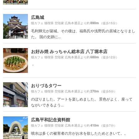
広島城
890m
猫カフェ 猫喫茶 空陸家 広島本通店より約
（徒歩15分）
毛利輝元が築城。その後は、福島氏や浅野氏の居城となりまし
た。 国の史跡に...
お好み焼 みっちゃん総本店 八丁堀本店
680m
猫カフェ 猫喫茶 空陸家 広島本通店より約
（徒歩12分）
・
おりづるタワー
270m
猫カフェ 猫喫茶 空陸家 広島本通店より約
（徒歩5分）
のぼりました。アートを楽しめました。 景色がよく、座って
ながいできるよう...
広島平和記念資料館
410m
猫カフェ 猫喫茶 空陸家 広島本通店より約
（徒歩7分）
噴水は多くの被害者の方がお水を欲したためときいて。。