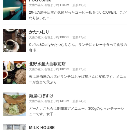
1100m
大曲の花火 会場より約
（徒歩19分）
20代の若手店主が念願だったコーヒー店をついにOPEN。こだ
わり抜いたコ...
かたつむり
1300m
大曲の花火 会場より約
（徒歩22分）
Coffee&Curryかたつむりさん。ランチにカレーを食べて食後の
珈琲...
北野水産大曲駅前店
1320m
大曲の花火 会場より約
（徒歩22分）
夜は居酒屋のお店がランチはおそば屋さんに変貌です。メニュ
ーが豊富で天ぷら...
麺屋にぼすけ
1410m
大曲の花火 会場より約
（徒歩24分）
どーん。こちらは期間限定メニュー。300gのなったチャーシ
ューです。女子...
MILK HOUSE