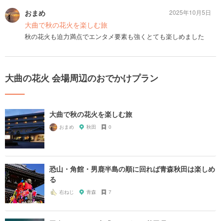
おまめ
2025年10月5日
大曲で秋の花火を楽しむ旅
秋の花火も迫力満点でエンタメ要素も強くとても楽しめました
大曲の花火 会場周辺のおでかけプラン
大曲で秋の花火を楽しむ旅
おまめ
秋田
0
恐山・角館・男鹿半島の順に回れば青森秋田は楽しめ
る
右ねじ
青森
7