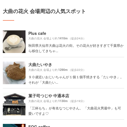
大曲の花火 会場周辺の人気スポット
Plus cafe
1410m
大曲の花火 会場より約
（徒歩24分）
秋田県大仙市大曲は花火の街。その花火が好きすぎて千葉県か
ら移住してきちゃ...
大曲たいやき
1290m
大曲の花火 会場より約
（徒歩22分）
９０歳近いおじいちゃんが１個１個手焼きする「たいやき」。
それが「大曲たい...
菓子司つじや 中通本店
1130m
大曲の花火 会場より約
（徒歩19分）
「三杯もち」が有名なつじやさん。 「大曲花火男最中」も可
愛いですよ♡
FOG coffee