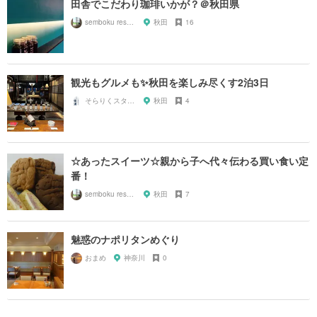
田舎でこだわり珈琲いかが？＠秋田県
semboku researcher
秋田
16
観光もグルメも✨秋田を楽しみ尽くす2泊3日
そらりくスタッフ
秋田
4
☆あったスイーツ☆親から子へ代々伝わる買い食い定
番！
semboku researcher
秋田
7
魅惑のナポリタンめぐり
おまめ
神奈川
0