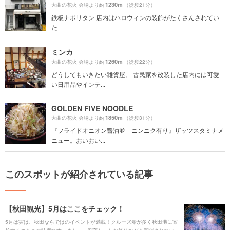
1230m
大曲の花火 会場より約
（徒歩21分）
鉄板ナポリタン 店内はハロウィンの装飾がたくさんされてい
た
ミンカ
1260m
大曲の花火 会場より約
（徒歩22分）
どうしてもいきたい雑貨屋。 古民家を改装した店内には可愛
い日用品やインテ...
GOLDEN FIVE NOODLE
1850m
大曲の花火 会場より約
（徒歩31分）
『フライドオニオン醤油並 ニンニク有り』ザッツスタミナメ
ニュー。おいおい...
このスポットが紹介されている記事
【秋田観光】5月はここをチェック！
5月は実は、秋田ならではのイベントが満載！クルーズ船が多く秋田港に寄