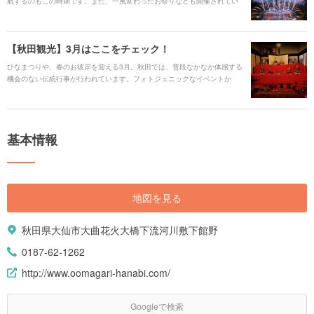
航するのもこの時期です。また、一風変わったお祭りなども開催されてい
ます。春ならではのお花を楽しめるスポットもたくさん！5月に秋田を訪れ
る際は、是非参考にされてみてください。
【秋田観光】3月はここをチェック！
ひなまつりや、春のお彼岸を迎える3月。秋田では、普段なかなか体感する
機会のない伝統行事が行われています。フォトジェニックなイベントか
ら、地元の人々との交流が楽しい体験まで、3月の秋田の魅力をご紹介しま
す。
基本情報
地図を見る
秋田県大仙市大曲花火大橋下流河川敷下館野
0187-62-1262
http://www.oomagari-hanabi.com/
Googleで検索