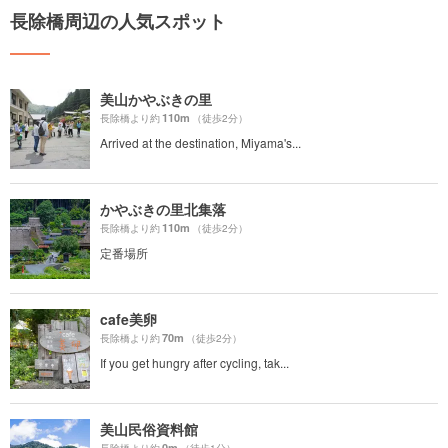
長除橋周辺の人気スポット
美山かやぶきの里
110m
長除橋より約
（徒歩2分）
Arrived at the destination, Miyama's...
かやぶきの里北集落
110m
長除橋より約
（徒歩2分）
定番場所
cafe美卵
70m
長除橋より約
（徒歩2分）
If you get hungry after cycling, tak...
美山民俗資料館
0m