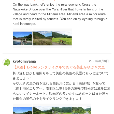
On the way back, let's enjoy the rural scenery. Cross the
Nagayoke Bridge over the Yura River that flows in front of the
village and head to the Minami area. Minami area a minor route
that is rarely visited by tourists. You can enjoy cycling through a
rural landscape.
kyotomiyama
2021年8月8日
【京都】E-bikeレンタサイクルでめぐる美山かやぶきの里
折り返しは少し遠回りをして美山の集落の風景にもっと近づいて
みましょう！
かやぶきの里の前を流れる由良川に架かる【長除橋】を渡って、
【南】地区エリアへ。南地区は車1台分の道幅で観光客は滅多に通
らないマイナールート。観光客の多いかやぶきの里とはまた違っ
た田舎の景色の中をサイクリングできますよ！