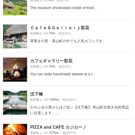
長除橋より約
（徒歩1分）
The museum showcases inside of tradi...
Ｃａｆｅ＆Ｇａｌｌｅｒｙ彩花
70m
長除橋より約
（徒歩2分）
茅葺きの里・美山町の中でも人気カフェです
カフェギャラリー彩花
70m
長除橋より約
（徒歩2分）
You can taste handmade sweets at a r...
沈下橋
1500m
長除橋より約
（徒歩25分）
かやぶきの里からほど近い【沈下橋】 美山町自然文化村周辺
に位置します。 ...
PIZZA and CAFE カジカーノ
1570m
長除橋より約
（徒歩27分）