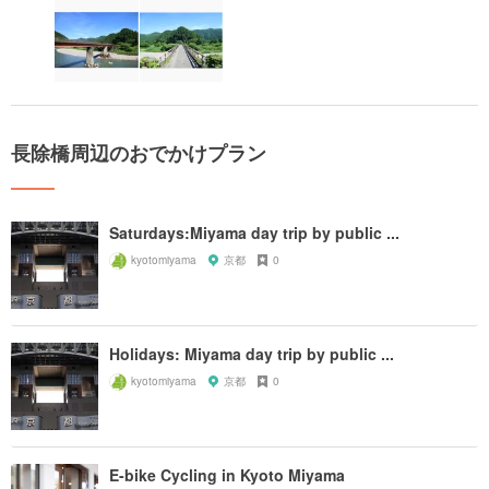
長除橋周辺のおでかけプラン
Saturdays:Miyama day trip by public ...
kyotomiyama
京都
0
Holidays: Miyama day trip by public ...
kyotomiyama
京都
0
E-bike Cycling in Kyoto Miyama