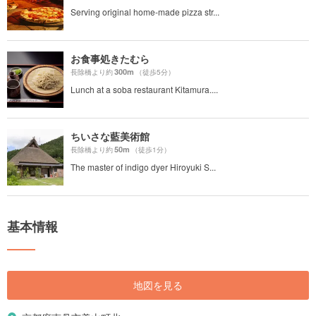
Serving original home-made pizza str...
お食事処きたむら
300m
長除橋より約
（徒歩5分）
Lunch at a soba restaurant Kitamura....
ちいさな藍美術館
50m
長除橋より約
（徒歩1分）
The master of indigo dyer Hiroyuki S...
基本情報
地図を見る