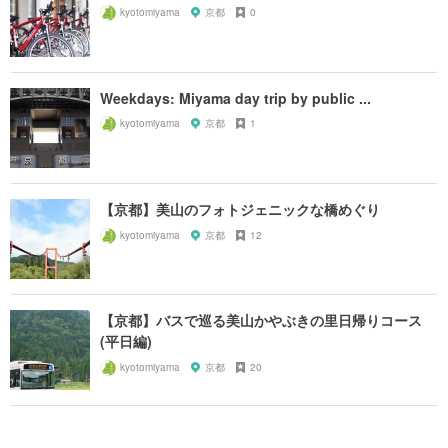
kyotomiyama
京都
0
Weekdays: Miyama day trip by public ...
kyotomiyama
京都
1
【京都】美山のフォトジェニックな橋めぐり
kyotomiyama
京都
12
【京都】バスで巡る美山かやぶきの里日帰りコース
(平日編)
kyotomiyama
京都
20