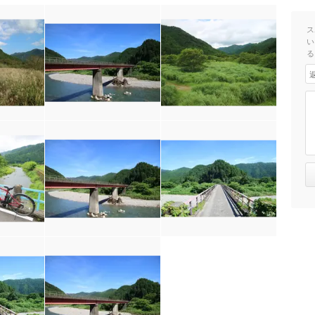
ス
い
る