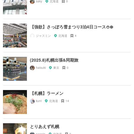
saky
北海道
0
【強欲】さっぽろ雪まつり3泊4日コース⛄️❄️
ジャスミン
北海道
4
(2025.8)札幌出張&同期旅
hatsuki
東京
0
【札幌】ラーメン
kuni
北海道
14
とりあえず札幌
nappin
北海道
2