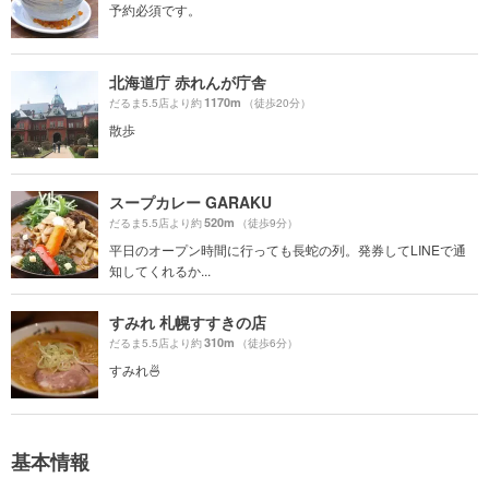
予約必須です。
北海道庁 赤れんが庁舎
1170m
だるま5.5店より約
（徒歩20分）
散歩
スープカレー GARAKU
520m
だるま5.5店より約
（徒歩9分）
平日のオープン時間に行っても長蛇の列。発券してLINEで通
知してくれるか...
すみれ 札幌すすきの店
310m
だるま5.5店より約
（徒歩6分）
すみれ🍜
基本情報