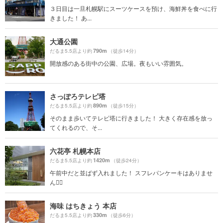
３日目は一旦札幌駅にスーツケースを預け、海鮮丼を食べに行
きました！ あ...
大通公園
790m
だるま5.5店より約
（徒歩14分）
開放感のある街中の公園、広場。夜もいい雰囲気。
さっぽろテレビ塔
890m
だるま5.5店より約
（徒歩15分）
そのまま歩いてテレビ塔に行きました！ 大きく存在感を放っ
てくれるので、そ...
六花亭 札幌本店
1420m
だるま5.5店より約
（徒歩24分）
午前中だと並ばず入れました！ スフレパンケーキはありませ
ん🙅‍♀️
海味 はちきょう 本店
330m
だるま5.5店より約
（徒歩6分）