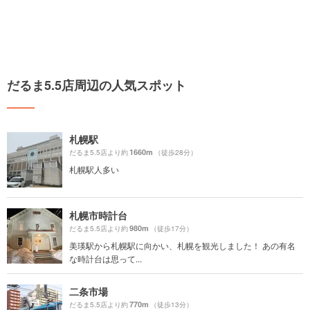
だるま5.5店周辺の人気スポット
札幌駅
1660m
だるま5.5店より約
（徒歩28分）
札幌駅人多い
札幌市時計台
980m
だるま5.5店より約
（徒歩17分）
美瑛駅から札幌駅に向かい、札幌を観光しました！ あの有名
な時計台は思って...
二条市場
770m
だるま5.5店より約
（徒歩13分）