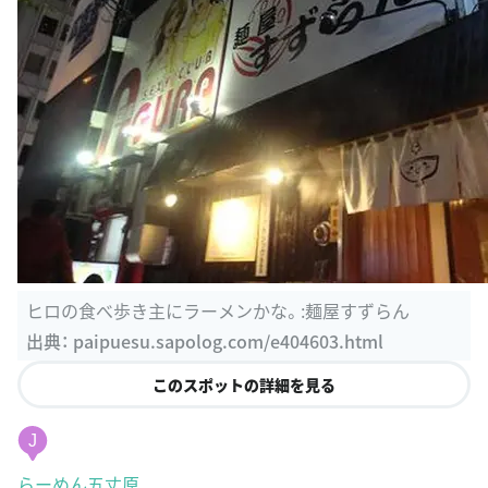
ヒロの食べ歩き主にラーメンかな。:麺屋すずらん
出典：
paipuesu.sapolog.com/e404603.html
このスポットの詳細を見る
J
らーめん五丈原
北海道札幌市中央区南７条西８丁目 南７条西８丁目１