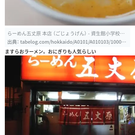
らーめん五丈原 本店 （ごじょうげん） - 資生館小学校前/
ラーメン ...
出典：
tabelog.com/hokkaido/A0101/A010103/100028
1
ますらおラーメン。 おにぎりも人気らしい