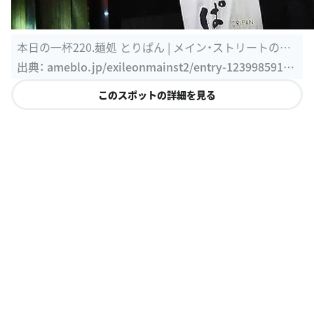
本日の一杯220.麺処 とりぱん | メイン・ストリートのな
らず者season2
出典：
ameblo.jp/exileonmainst2/entry-1239985913
7.html
このスポットの詳細を見る