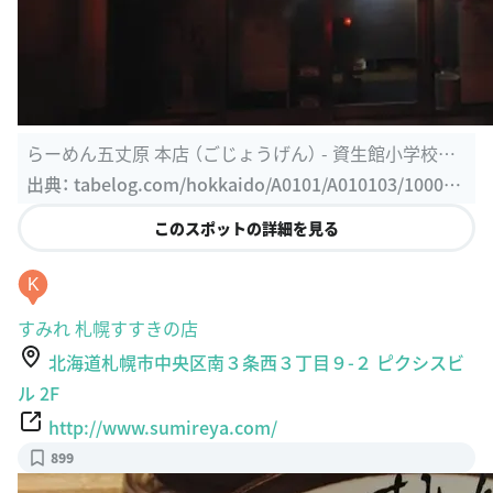
らーめん五丈原 本店 （ごじょうげん） - 資生館小学校前/
ラーメン ...
出典：
tabelog.com/hokkaido/A0101/A010103/100028
1
このスポットの詳細を見る
K
すみれ 札幌すすきの店
北海道札幌市中央区南３条西３丁目９-２ ピクシスビ
ル 2F
http://www.sumireya.com/
899