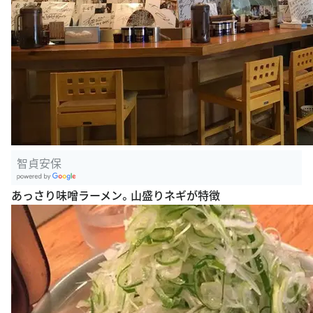
智貞安保
G
あっさり味噌ラーメン。山盛りネギが特徴
oogle Plac
es