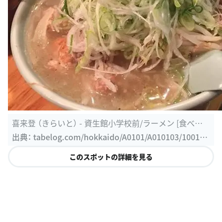
喜来登 （きらいと） - 資生館小学校前/ラーメン [食べロ
グ]
出典：
tabelog.com/hokkaido/A0101/A010103/100184
9
このスポットの詳細を見る