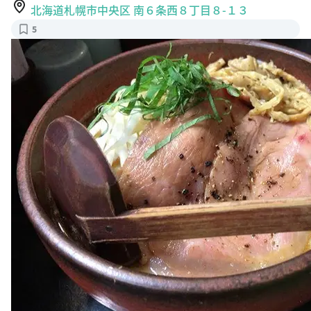
麺処 とりぱん - 資生館小学校前/ラーメン [食べログ]