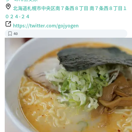
０２４-２４
https://twitter.com/gojyogen
40