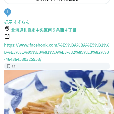
麺屋 すずらん
北海道札幌市中央区南５条西４丁目
https://www.facebook.com/%E9%BA%BA%E5%B1%8
B%E3%81%99%E3%81%9A%E3%82%89%E3%82%93
-464364530325953/
29