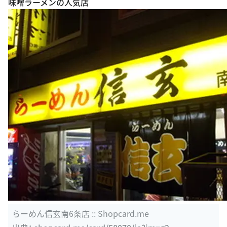
らーめん信玄南6条店 :: Shopcard.me
出典：
shopcard.me/card/58070/ja?im=g2
このスポットの詳細を見る