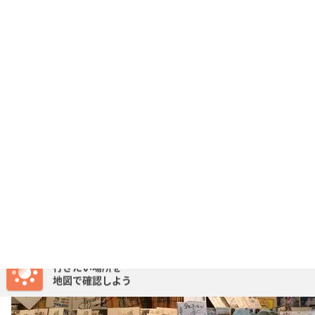
喜来登
北海道札幌市中央区南２条西６丁目３-２ 岡田ビル １
F
https://tabelog.com/hokkaido/A0101/A010103/100184
9/
61