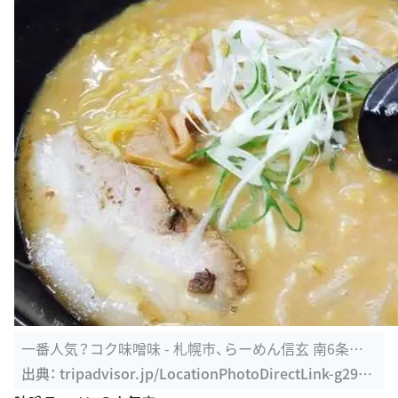
一番人気？コク味噌味 - 札幌市、らーめん信玄 南6条店
の写真 ...
出典：
tripadvisor.jp/LocationPhotoDirectLink-g2985
60-d1199674-i147690542-Ramen_Shingen_Minami_
味噌ラーメンの人気店
6joten-Sapporo_Hokkaido.html