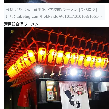
出典：
tabelog.com/hokkaido/A0101/A010103/105144
3
濃厚鶏白湯ラーメン