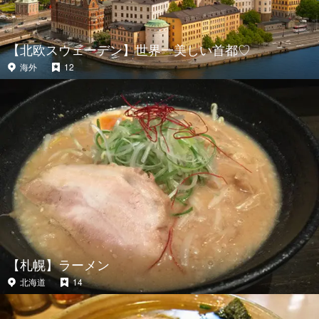
【北欧スウェーデン】世界一美しい首都♡
海外
12
【札幌】ラーメン
北海道
14