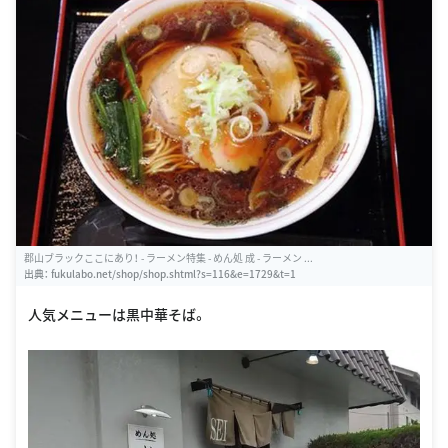
郡山ブラックここにあり！ - ラーメン特集 - めん処 成 - ラーメン ...
出典：
fukulabo.net/shop/shop.shtml?s=116&e=1729&t=1
人気メニューは黒中華そば。