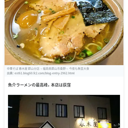
中華そば 春木屋 郡山分店 ～福島県郡山市桑野～ 今夜も無芸大食
出典：
est61.blog60.fc2.com/blog-entry-2962.html
魚介ラーメンの最高峰。本店は荻窪