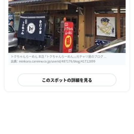
トクちゃんらーめん 本店 「トクちゃんらーめん」」元チャリ屋のブログ ...
出典：
minkara.carview.co.jp/userid/487176/blog/41712899
このスポットの詳細を見る