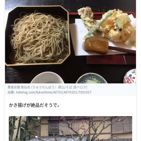
蕎麦彩膳 隆仙坊 （りゅうせんぼう） - 郡山/そば [食べログ]
出典：
tabelog.com/fukushima/A0702/A070201/7001027
かき揚げが絶品だそうで。