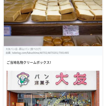
大友パン店 - 郡山/パン [食べログ]
出典：
tabelog.com/fukushima/A0702/A070201/7001485
ご当地名物クリームボックス！