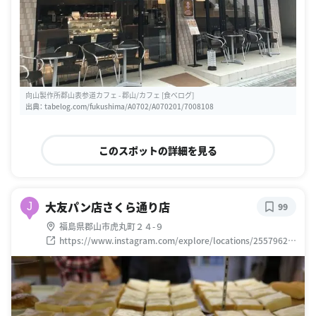
向山製作所郡山表参道カフェ - 郡山/カフェ [食べログ]
出典：
tabelog.com/fukushima/A0702/A070201/7008108
このスポットの詳細を見る
大友パン店さくら通り店
J
99
福島県郡山市虎丸町２４-９
https://www.instagram.com/explore/locations/25579627
7