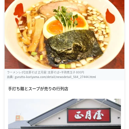
ラーメンレポ】支那そば 正月屋：支那そば+半熟煮玉子 800円
出典：
gurutto-koriyama.com/detail/newsdetail_564_27444.html
手打ち麺とスープが売りの行列店