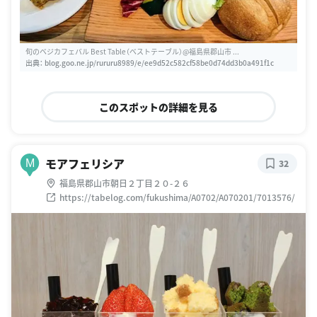
旬のベジカフェバル Best Table（ベストテーブル）@福島県郡山市 ...
出典：
blog.goo.ne.jp/rururu8989/e/ee9d52c582cf58be0d74dd3b0a491f1c
このスポットの詳細を見る
モアフェリシア
M
32
福島県郡山市朝日２丁目２０-２６
https://tabelog.com/fukushima/A0702/A070201/7013576/