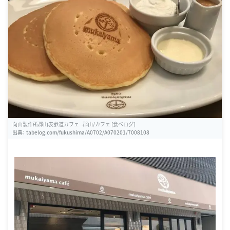
向山製作所郡山表参道カフェ - 郡山/カフェ [食べログ]
出典：
tabelog.com/fukushima/A0702/A070201/7008108