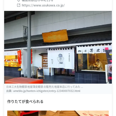
https://www.usukawa.co.jp/
日本三大名物饅頭 柏屋薄皮饅頭 の販売元 柏屋本店に行ってみた ...
出典：
ameblo.jp/honten-ichigoten/entry-12340007032.html
作りたてが食べられる