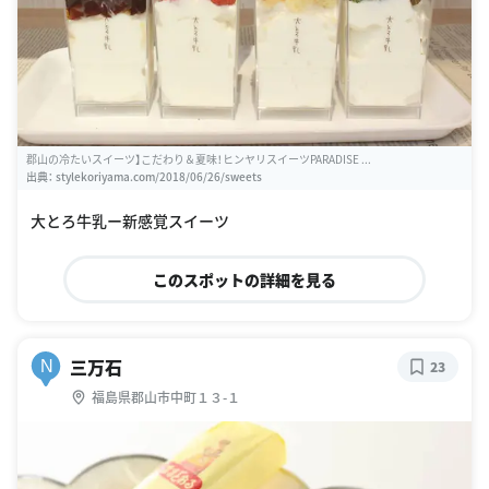
郡山の冷たいスイーツ】こだわり＆夏味！ヒンヤリスイーツPARADISE ...
出典：
stylekoriyama.com/2018/06/26/sweets
大とろ牛乳ー新感覚スイーツ
このスポットの詳細を見る
三万石
N
23
福島県郡山市中町１３-１