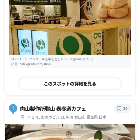
SHOP LIST｜パンケーキを中心としたカフェgram（グラム）
出典：
cafe-gram.com/shop
このスポットの詳細を見る
向山製作所郡山 表参道カフェ
I
20
７-１４, おのやビル 1f, 中町 郡山市 福島県 日本