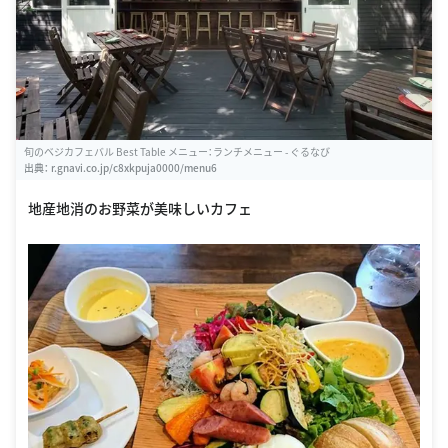
旬のベジカフェバル Best Table メニュー：ランチメニュー - ぐるなび
出典：
r.gnavi.co.jp/c8xkpuja0000/menu6
地産地消のお野菜が美味しいカフェ