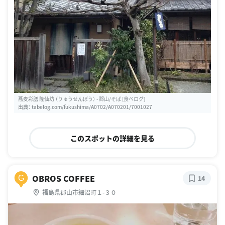
蕎麦彩膳 隆仙坊 （りゅうせんぼう） - 郡山/そば [食べログ]
出典：
tabelog.com/fukushima/A0702/A070201/7001027
このスポットの詳細を見る
OBROS COFFEE
G
14
福島県郡山市細沼町１-３０