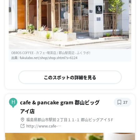
OBROS COFFEE - カフェ・喫茶店 / 郡山駅周辺 - ふくラボ！
出典：
fukulabo.net/shop/shop.shtml?s=6124
このスポットの詳細を見る
cafe & pancake gram 郡山ビッグ
H
27
アイ店
福島県郡山市駅前２丁目１１-１ 郡山ビッグアイ５F
http://www.cafe-
gram.com/sp/shop/shop_detail/koriyamabigeye.html