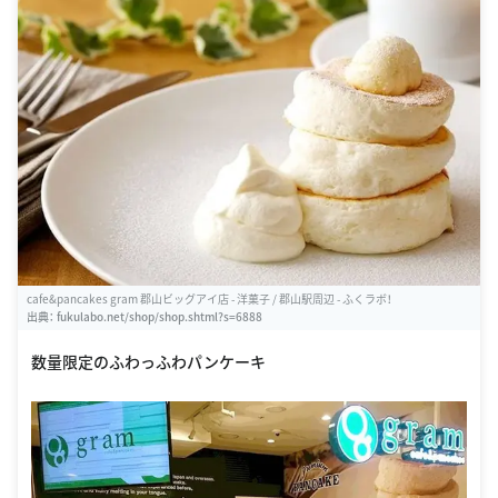
cafe&pancakes gram 郡山ビッグアイ店 - 洋菓子 / 郡山駅周辺 - ふくラボ！
出典：
fukulabo.net/shop/shop.shtml?s=6888
数量限定のふわっふわパンケーキ