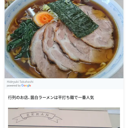
Hideyuki Takahashi
G
oogle Places
行列のお店、醤白ラーメンは平打ち麺で一番人気