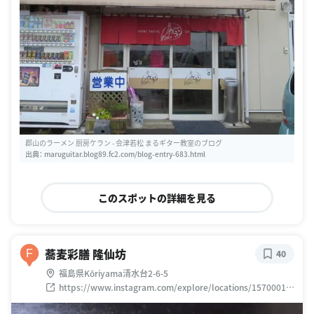
郡山のラーメン 厨房ケラン - 会津若松 まるギター教室のブログ
出典：
maruguitar.blog89.fc2.com/blog-entry-683.html
このスポットの詳細を見る
蕎麦彩膳 隆仙坊
F
40
福島県Kōriyama清水台2-6-5
https://www.instagram.com/explore/locations/15700018
36448538