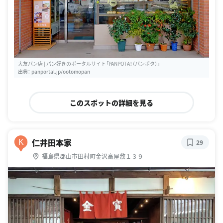
大友パン店 | パン好きのポータルサイト「PANPOTA！（パンポタ）」
出典：
panportal.jp/ootomopan
このスポットの詳細を見る
仁井田本家
K
29
福島県郡山市田村町金沢高屋敷１３９