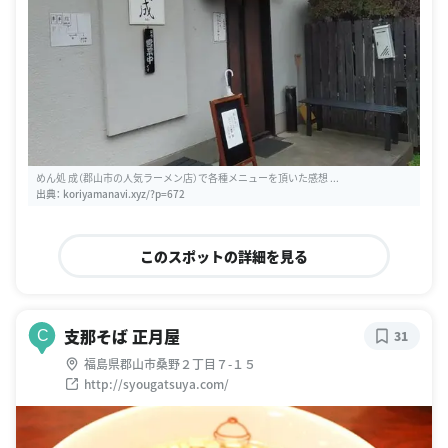
めん処 成（郡山市の人気ラーメン店）で各種メニューを頂いた感想 ...
出典：
koriyamanavi.xyz/?p=672
このスポットの詳細を見る
支那そば 正月屋
C
31
福島県郡山市桑野２丁目７-１５
http://syougatsuya.com/