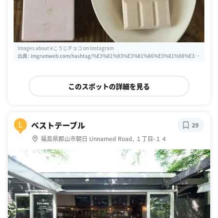
Images about #こうじチョコ on Instagram
出典：
imgrumweb.com/hashtag/%E3%81%93%E3%81%86%E3%81%98%E3%
83%81%E3%83%A7%E3%82%B3
このスポットの詳細を見る
ベストテーブル
L
29
福島県郡山市朝日 Unnamed Road, １丁目-１４