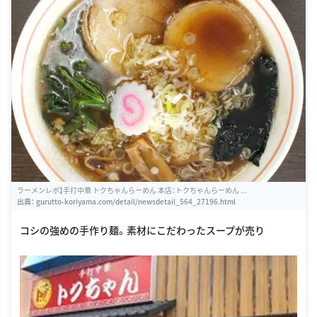
ラーメンレポ】手打中華 トクちゃんらーめん 本店：トクちゃんらーめん ...
出典：
gurutto-koriyama.com/detail/newsdetail_564_27196.html
コシの強めの手作り麺。素材にこだわったスープが売り