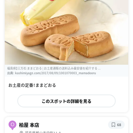
福島県】三万石 ままどおる | お土産通販の送料込み最安値を紹介する ...
出典：
kashimiyage.com/2017/08/09/1001070003_mamadooru
お土産の定番！ままどおる
このスポットの詳細を見る
柏屋 本店
O
68
福島県郡山市中町11-8