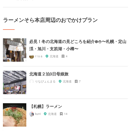
ラーメンそら本店周辺のおでかけプラン
必見！冬の北海道の見どころを紹介❄️⛄️〜札幌・定山
渓・旭川・支笏湖・小樽〜
r i s a
北海道
4
北海道２泊3日母娘旅
りなぴょんまる
北海道
7
【札幌】ラーメン
kuni
北海道
14