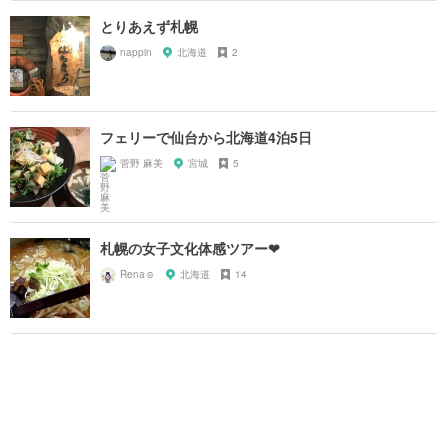
とりあえず札幌
nappin
北海道
2
フェリーで仙台から北海道4泊5日
菅野 麻美
宮城
5
札幌の女子文化体感ツアー❤
Rena☺︎
北海道
14