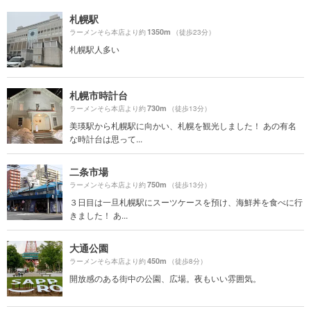
札幌駅
1350m
ラーメンそら本店より約
（徒歩23分）
札幌駅人多い
札幌市時計台
730m
ラーメンそら本店より約
（徒歩13分）
美瑛駅から札幌駅に向かい、札幌を観光しました！ あの有名
な時計台は思って...
二条市場
750m
ラーメンそら本店より約
（徒歩13分）
３日目は一旦札幌駅にスーツケースを預け、海鮮丼を食べに行
きました！ あ...
大通公園
450m
ラーメンそら本店より約
（徒歩8分）
開放感のある街中の公園、広場。夜もいい雰囲気。