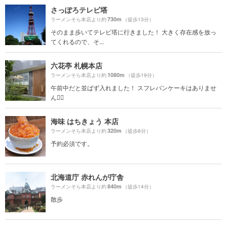
さっぽろテレビ塔
730m
ラーメンそら本店より約
（徒歩13分）
そのまま歩いてテレビ塔に行きました！ 大きく存在感を放っ
てくれるので、そ...
六花亭 札幌本店
1080m
ラーメンそら本店より約
（徒歩19分）
午前中だと並ばず入れました！ スフレパンケーキはありませ
ん🙅‍♀️
海味 はちきょう 本店
320m
ラーメンそら本店より約
（徒歩6分）
予約必須です。
北海道庁 赤れんが庁舎
840m
ラーメンそら本店より約
（徒歩14分）
散歩