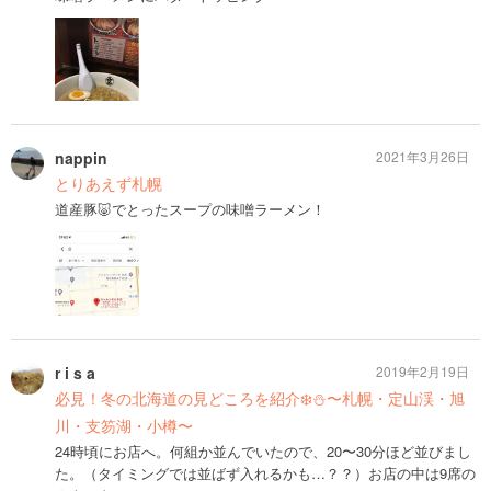
nappin
2021年3月26日
とりあえず札幌
道産豚🐷でとったスープの味噌ラーメン！
r i s a
2019年2月19日
必見！冬の北海道の見どころを紹介❄️⛄️〜札幌・定山渓・旭
川・支笏湖・小樽〜
24時頃にお店へ。何組か並んでいたので、20〜30分ほど並びまし
た。（タイミングでは並ばず入れるかも…？？）お店の中は9席の