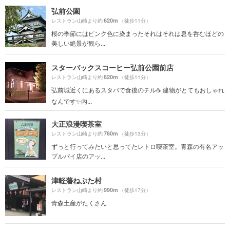
弘前公園
620m
レストラン山崎より約
（徒歩11分）
桜の季節にはピンク色に染まったそれはそれは息を呑むほどの
美しい絶景が観ら...
スターバックスコーヒー弘前公園前店
620m
レストラン山崎より約
（徒歩11分）
弘前城近くにあるスタバで食後のチル☕️ 建物がとてもおしゃれ
なんです✨内...
大正浪漫喫茶室
760m
レストラン山崎より約
（徒歩13分）
ずっと行ってみたいと思ってたレトロ喫茶室。青森の有名アッ
プルパイ店のアッ...
津軽藩ねぷた村
990m
レストラン山崎より約
（徒歩17分）
青森土産がたくさん