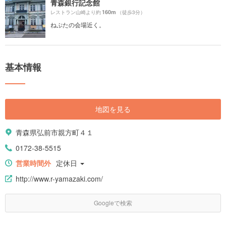
青森銀行記念館
160m
レストラン山崎より約
（徒歩3分）
ねぷたの会場近く。
基本情報
地図を見る
青森県弘前市親方町４１
0172-38-5515
営業時間外
定休日
http://www.r-yamazaki.com/
Googleで検索