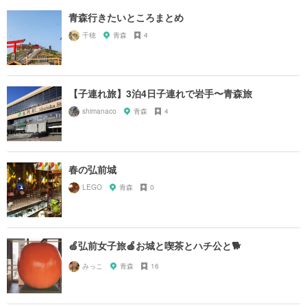
青森行きたいところまとめ
千穂
青森
4
【子連れ旅】3泊4日子連れで岩手〜青森旅
shimanaco
青森
4
春の弘前城
LEGO
青森
0
🍏弘前女子旅🍎お城と喫茶とハチ公と🐕
みっこ
青森
16