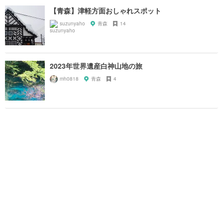
【青森】津軽方面おしゃれスポット
suzunyaho
青森
14
2023年世界遺産白神山地の旅
mh0818
青森
4