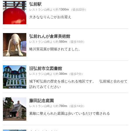
弘前駅
1300m
レストラン山崎より約
（徒歩22分）
大きななりんごがお出迎え
弘前れんが倉庫美術館
560m
レストラン山崎より約
（徒歩10分）
蜷川実花展が開催されてました。
旧弘前市立図書館
380m
レストラン山崎より約
（徒歩7分）
城下町弘前の歴史を感じられる地区です。 弘前城と合わせて
訪れてみてください
藤田記念庭園
780m
レストラン山崎より約
（徒歩14分）
素敵に整えられた庭園は歩いているだけで癒される