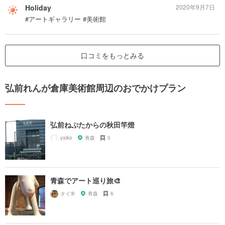
Holiday
2020年9月7日
#アートギャラリー #美術館
口コミをもっとみる
弘前れんが倉庫美術館周辺のおでかけプラン
弘前ねぷたからの秋田竿燈
yaiko
青森
0
青森でアート巡り旅🎨
タイ米
青森
6