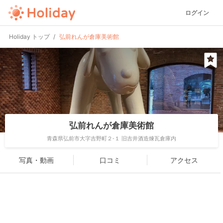
ログイン
Holiday トップ
弘前れんが倉庫美術館
弘前れんが倉庫美術館
青森県弘前市大字吉野町２-１ 旧吉井酒造煉瓦倉庫内
写真・動画
口コミ
アクセス