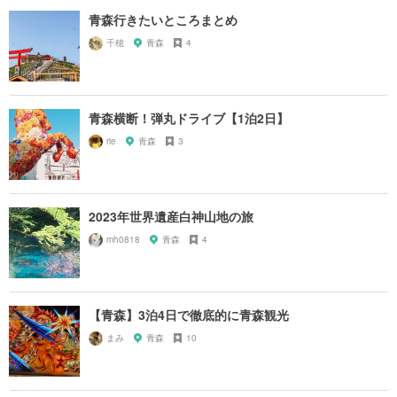
青森行きたいところまとめ
千穂
青森
4
青森横断！弾丸ドライブ【1泊2日】
rie
青森
3
2023年世界遺産白神山地の旅
mh0818
青森
4
【青森】3泊4日で徹底的に青森観光
まみ
青森
10