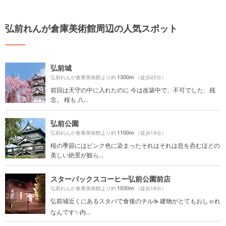
弘前れんが倉庫美術館周辺の人気スポット
弘前城
1300m
弘前れんが倉庫美術館より約
（徒歩22分）
前回は天守の中に入れたのに 今は改築中で、不可でした、残
念。 桜も 八...
弘前公園
1100m
弘前れんが倉庫美術館より約
（徒歩19分）
桜の季節にはピンク色に染まったそれはそれは息を呑むほどの
美しい絶景が観ら...
スターバックスコーヒー弘前公園前店
1030m
弘前れんが倉庫美術館より約
（徒歩18分）
弘前城近くにあるスタバで食後のチル☕️ 建物がとてもおしゃれ
なんです✨内...