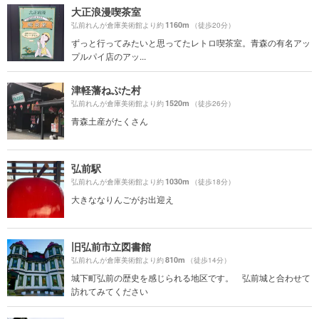
大正浪漫喫茶室
1160m
弘前れんが倉庫美術館より約
（徒歩20分）
ずっと行ってみたいと思ってたレトロ喫茶室。青森の有名アッ
プルパイ店のアッ...
津軽藩ねぷた村
1520m
弘前れんが倉庫美術館より約
（徒歩26分）
青森土産がたくさん
弘前駅
1030m
弘前れんが倉庫美術館より約
（徒歩18分）
大きななりんごがお出迎え
旧弘前市立図書館
810m
弘前れんが倉庫美術館より約
（徒歩14分）
城下町弘前の歴史を感じられる地区です。 弘前城と合わせて
訪れてみてください