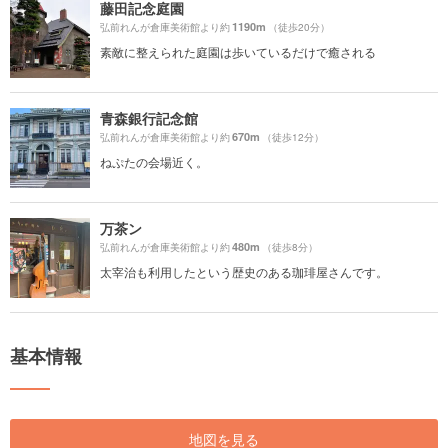
藤田記念庭園
1190m
弘前れんが倉庫美術館より約
（徒歩20分）
素敵に整えられた庭園は歩いているだけで癒される
青森銀行記念館
670m
弘前れんが倉庫美術館より約
（徒歩12分）
ねぷたの会場近く。
万茶ン
480m
弘前れんが倉庫美術館より約
（徒歩8分）
太宰治も利用したという歴史のある珈琲屋さんです。
基本情報
地図を見る