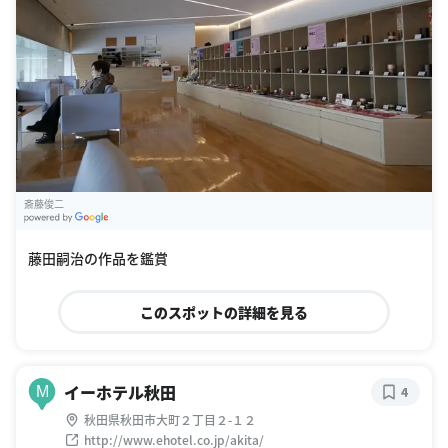
斎藤俊二
G
oogle Places
藤田嗣治の作品を鑑賞
このスポットの詳細を見る
イーホテル秋田
M
4
秋田県秋田市大町２丁目２-１２
http://www.ehotel.co.jp/akita/