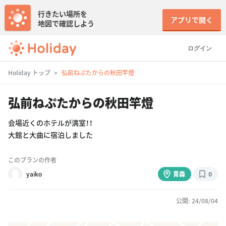
行きたい場所を
アプリで開く
地図で確認しよう
ログイン
Holiday トップ
弘前ねぷたからの秋田竿燈
弘前ねぷたからの秋田竿燈
会場近くのホテルが満室！！
大館と大曲に宿泊しました
このプランの作者
yaiko
青森
0
公開: 24/08/04