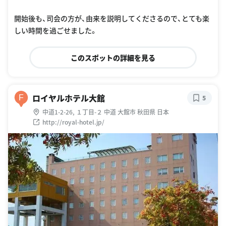
開始後も、司会の方が、由来を説明してくださるので、とても楽
しい時間を過ごせました。
このスポットの詳細を見る
ロイヤルホテル大館
F
5
中道1-2-26, １丁目-２ 中道 大館市 秋田県 日本
http://royal-hotel.jp/