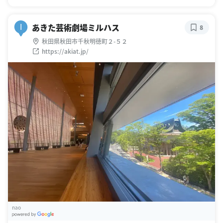
あきた芸術劇場ミルハス
I
8
秋田県秋田市千秋明徳町２-５２
https://akiat.jp/
nao
G