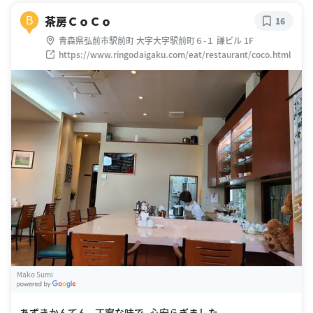
茶房ＣｏＣｏ
B
16
青森県弘前市駅前町 大字大字駅前町６-１ 謙ビル 1F
https://www.ringodaigaku.com/eat/restaurant/coco.html
Mako Sumi
G
oogle Places
あずきかんてん。丁寧な味で、心安らぎました