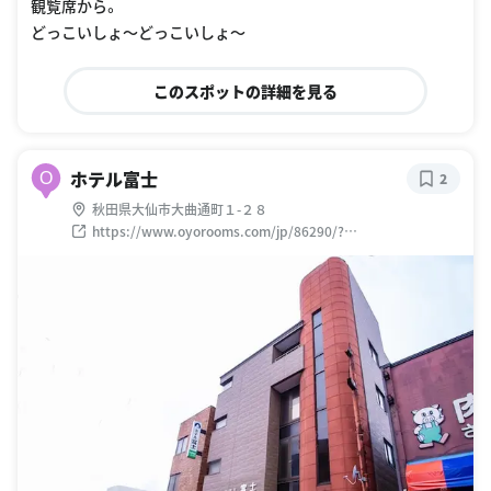
観覧席から。
どっこいしょ〜どっこいしょ〜
このスポットの詳細を見る
ホテル富士
O
2
秋田県大仙市大曲通町１-２８
https://www.oyorooms.com/jp/86290/?
utm_source=GMB_JP&utm_medium=Organic&utm_campa
ign=JP_AKT001&latitude=39.4641795494&longitude=140.
478107147&locale=ja