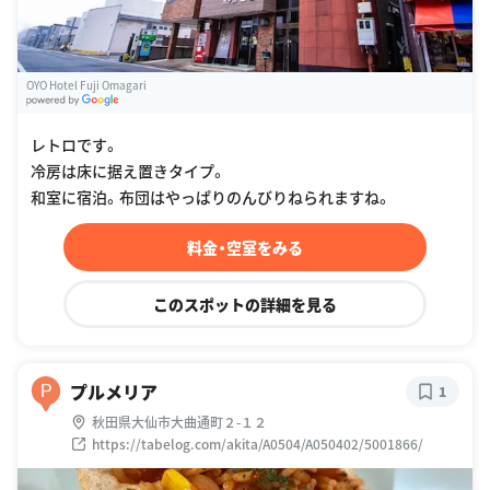
OYO Hotel Fuji Omagari
G
oogle Places
レトロです。
冷房は床に据え置きタイプ。
和室に宿泊。布団はやっぱりのんびりねられますね。
料金・空室をみる
このスポットの詳細を見る
プルメリア
P
1
秋田県大仙市大曲通町２-１２
https://tabelog.com/akita/A0504/A050402/5001866/