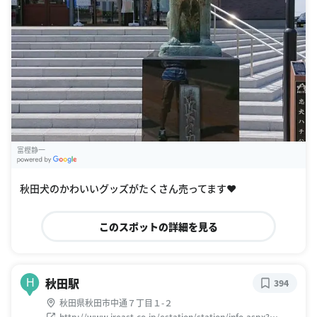
富樫静一
G
oogle Places
秋田犬のかわいいグッズがたくさん売ってます❤️
このスポットの詳細を見る
秋田駅
H
394
秋田県秋田市中通７丁目１-２
http://www.jreast.co.jp/estation/station/info.aspx?