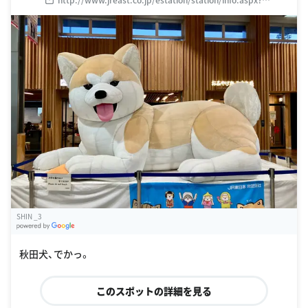
StationCd=39
SHIN _3
G
oogle Places
秋田犬、でかっ。
このスポットの詳細を見る