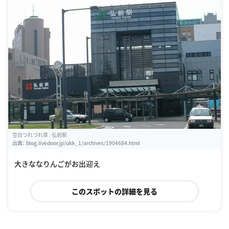
空白つれづれ草 : 弘前駅
出典：
blog.livedoor.jp/ukk_1/archives/1904684.html
大きななりんごがお出迎え
このスポットの詳細を見る