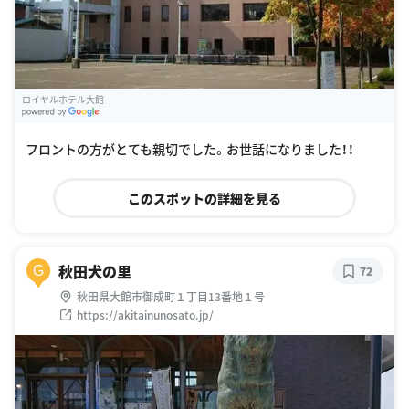
ロイヤルホテル大館
G
oogle Places
フロントの方がとても親切でした。お世話になりました！！
このスポットの詳細を見る
秋田犬の里
G
72
秋田県大館市御成町１丁目13番地１号
https://akitainunosato.jp/