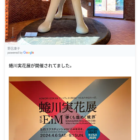
野呂康子
G
oogle Places
蜷川実花展が開催されてました。