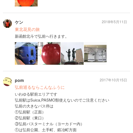
ケン
2018年5月11日
東北花見の旅
新函館北斗で弘前へ行きます。
pom
2017年10月15日
弘前巡るならこんなふうに
いわゆる駅前エリアです
弘前駅はSuica,PASMO類使えないのでご注意ください
弘前の大きなバス停は
①弘前駅（正面）
②弘前駅（東口）
③弘前バスターミナル（ヨーカドー内）
①は弘前公園、土手町、鍛冶町方面