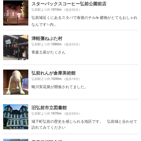
スターバックスコーヒー弘前公園前店
1910m
弘前駅より約
（徒歩32分）
弘前城近くにあるスタバで食後のチル☕️ 建物がとてもおしゃれ
なんです✨内...
津軽藩ねぷた村
1880m
弘前駅より約
（徒歩32分）
青森土産がたくさん
弘前れんが倉庫美術館
1030m
弘前駅より約
（徒歩18分）
蜷川実花展が開催されてました。
旧弘前市立図書館
1670m
弘前駅より約
（徒歩28分）
城下町弘前の歴史を感じられる地区です。 弘前城と合わせて
訪れてみてください