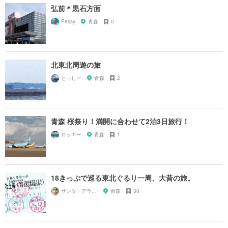
弘前＊黒石方面
Pessy
青森
0
北東北周遊の旅
とっしー
青森
2
青森 桜祭り！満開に合わせて2泊3日旅行！
ロッキー
青森
1
18きっぷで巡る東北ぐるり一周、大昔の旅。
サンタ・デラックス
青森
30