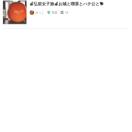
🍏弘前女子旅🍎お城と喫茶とハチ公と🐕
みっこ
青森
16