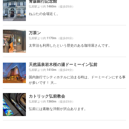
青森銀行記念館
1460m
弘前駅より約
（徒歩25分）
ねぷたの会場近く。
万茶ン
1170m
弘前駅より約
（徒歩20分）
太宰治も利用したという歴史のある珈琲屋さんです。
天然温泉岩木桜の湯ドーミーイン弘前
1410m
弘前駅より約
（徒歩24分）
国内旅行でシティホテルに泊まる時は、ドーミーインにする事
が多いです！ 大...
カトリック弘前教会
1360m
弘前駅より約
（徒歩23分）
弘前には素敵な洋館が沢山あります。