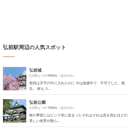
弘前駅周辺の人気スポット
弘前城
2000m
弘前駅より約
（徒歩34分）
前回は天守の中に入れたのに 今は改築中で、不可でした、残
念。 桜も 八...
弘前公園
1920m
弘前駅より約
（徒歩33分）
桜の季節にはピンク色に染まったそれはそれは息を呑むほどの
美しい絶景が観ら...