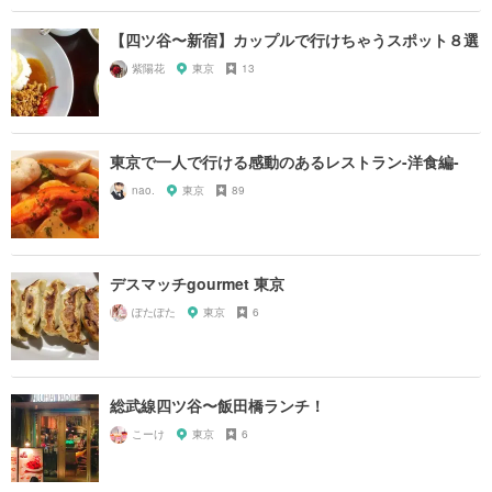
【四ツ谷〜新宿】カップルで行けちゃうスポット８選
紫陽花
東京
13
東京で一人で行ける感動のあるレストラン-洋食編-
nao.
東京
89
デスマッチgourmet 東京
ぽたぽた
東京
6
総武線四ツ谷〜飯田橋ランチ！
こーけ
東京
6