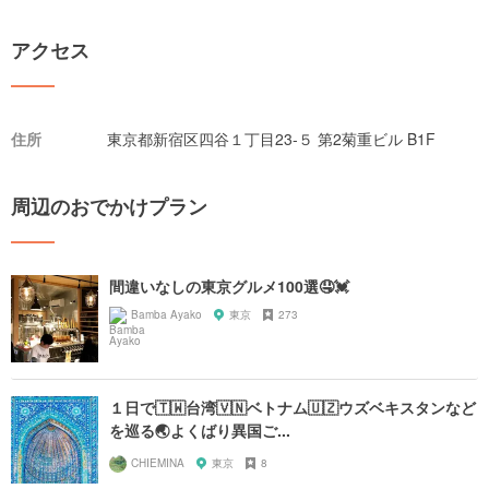
アクセス
住所
東京都新宿区四谷１丁目23-５ 第2菊重ビル B1F
周辺のおでかけプラン
間違いなしの東京グルメ100選🤤💓
Bamba Ayako
東京
273
１日で🇹🇼台湾🇻🇳ベトナム🇺🇿ウズベキスタンなど
を巡る🌏️よくばり異国ご...
CHIEMINA
東京
8