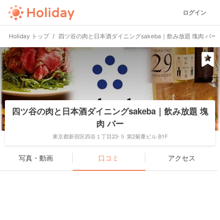
ログイン
Holiday トップ
四ツ谷の肉と日本酒ダイニングsakeba｜飲み放題 塊肉 バー
四ツ谷の肉と日本酒ダイニングsakeba｜飲み放題 塊
肉 バー
東京都新宿区四谷１丁目23-５ 第2菊重ビル B1F
写真・動画
口コミ
アクセス