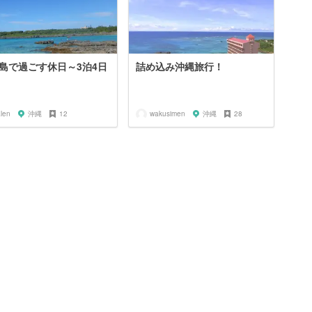
島で過ごす休日～3泊4日
詰め込み沖縄旅行！
len
沖縄
12
wakusimen
沖縄
28