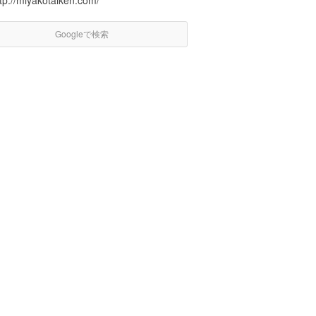
tp://miyakotaiken.com/
Googleで検索