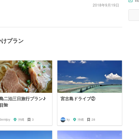
ht
2018年9月19日
かけプラン
島二泊三日旅行プラン♪
宮古島ドライブ②
目🌺
demijoy
沖縄
3
ky
沖縄
28