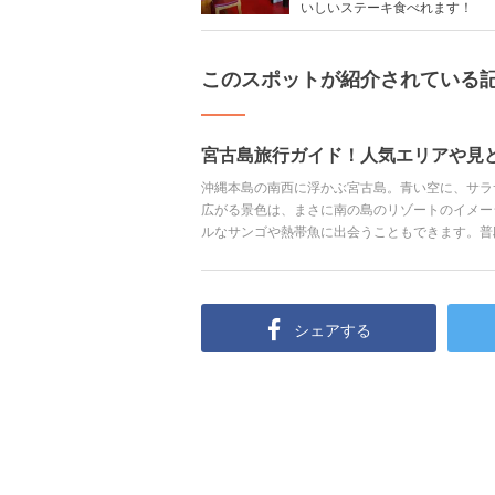
いしいステーキ食べれます！
このスポットが紹介されている
宮古島旅行ガイド！人気エリアや見
沖縄本島の南西に浮かぶ宮古島。青い空に、サラ
広がる景色は、まさに南の島のリゾートのイメー
ルなサンゴや熱帯魚に出会うこともできます。普
特の民俗文化に触れて、おいしいグルメを味わい
体もリフレッシュできるでしょう。 今回は、見
報、ホテルまで、宮古島旅行の全てをご紹介しま
シェアする