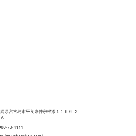
沖縄県宮古島市平良東仲宗根添１１６６-２
８６
980-73-4111