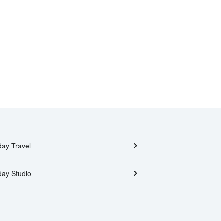
day Travel
day Studio