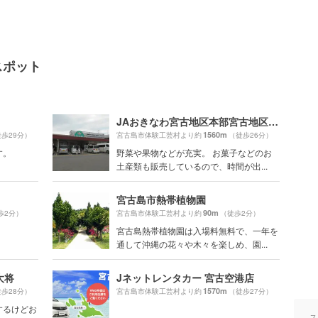
スポット
JAおきなわ宮古地区本部宮古地区営農センター あたらす市場
1560m
歩29分）
宮古島市体験工芸村より約
（徒歩26分）
す。
野菜や果物などが充実。 お菓子などのお
土産類も販売しているので、時間が出...
宮古島市熱帯植物園
90m
歩2分）
宮古島市体験工芸村より約
（徒歩2分）
宮古島熱帯植物園は入場料無料で、一年を
通して沖縄の花々や木々を楽しめ、園...
大将
Jネットレンタカー 宮古空港店
1570m
歩28分）
宮古島市体験工芸村より約
（徒歩27分）
するけどお
ス