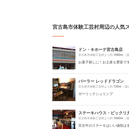
宮古島市体験工芸村周辺の人気
ドン・キホーテ宮古島店
1680m
宮古島市体験工芸村より約
（徒
お菓子探しに！お土産も豊富で
パーラー レッドドラゴン
120m
宮古島市体験工芸村より約
（徒
ガーリックシュリンプ
ステーキハウス・ビックリ
1660m
宮古島市体験工芸村より約
（徒
宮古牛のステーキはいい値段は