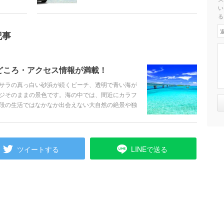
い
る
記事
どころ・アクセス情報が満載！
サラの真っ白い砂浜が続くビーチ、透明で青い海が
ジそのままの景色です。海の中では、間近にカラフ
段の生活ではなかなか出会えない大自然の絶景や独
、憧れのホテルに泊まって、旅を満喫すれば、心も
どころや人気の観光スポット、グルメやアクセス情
す！
ツイートする
LINEで送る