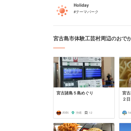
Holiday
#テーマパーク
宮古島市体験工芸村周辺のおで
宮古諸島５島めぐり
宮古
２日
ANN
沖縄
12
hi