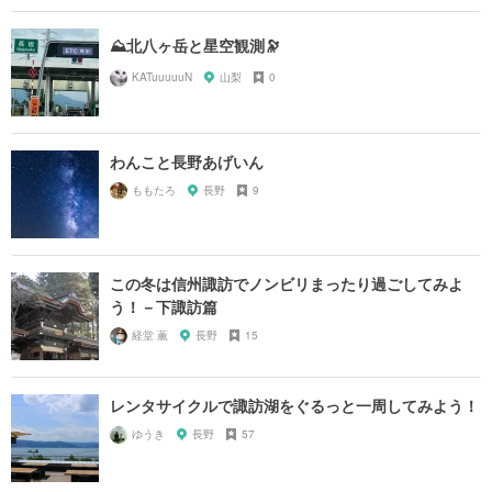
⛰️北八ヶ岳と星空観測🔭
KATuuuuuN
山梨
0
わんこと長野あげいん
ももたろ
長野
9
この冬は信州諏訪でノンビリまったり過ごしてみよ
う！－下諏訪篇
経堂 薫
長野
15
レンタサイクルで諏訪湖をぐるっと一周してみよう！
ゆうき
長野
57