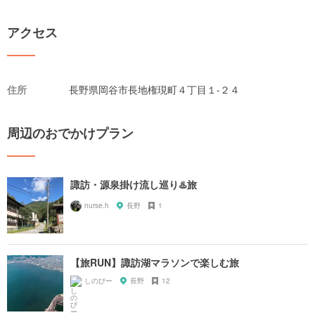
アクセス
住所
長野県岡谷市長地権現町４丁目１-２４
周辺のおでかけプラン
諏訪・源泉掛け流し巡り♨️旅
nurse.h
長野
1
【旅RUN】諏訪湖マラソンで楽しむ旅
しのびー
長野
12