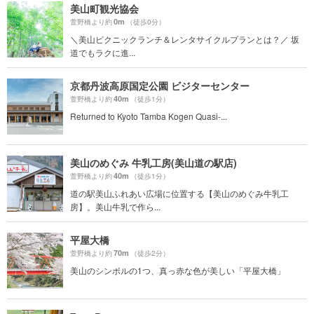
美山町観光協会
0m
萱野橋より約
（徒歩0分）
＼美山ピクニックランチ＆レンタサイクルプランとは？／ 坂
道でもラクに進...
京都丹波高原国定公園 ビジターセンター
40m
萱野橋より約
（徒歩1分）
Returned to Kyoto Tamba Kogen Quasi-...
美山のめぐみ 牛乳工房(美山道の駅店)
40m
萱野橋より約
（徒歩1分）
道の駅美山ふれあい広場に位置する【美山のめぐみ牛乳工
房】。美山牛乳で作ら...
平屋大橋
70m
萱野橋より約
（徒歩2分）
美山のシンボルの1つ、真っ赤な色が美しい「平屋大橋」