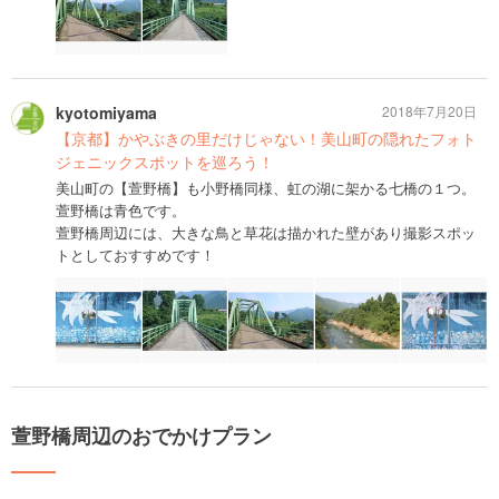
kyotomiyama
2018年7月20日
【京都】かやぶきの里だけじゃない！美山町の隠れたフォト
ジェニックスポットを巡ろう！
美山町の【萱野橋】も小野橋同様、虹の湖に架かる七橋の１つ。
萱野橋は青色です。
萱野橋周辺には、大きな鳥と草花は描かれた壁があり撮影スポッ
トとしておすすめです！
萱野橋周辺のおでかけプラン