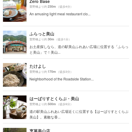
Zero Base
230m
萱野橋より約
（徒歩4分）
An amusing light meal restaurant clo...
ふらっと美山
30m
萱野橋より約
（徒歩1分）
お土産探しなら、道の駅美山ふれあい広場に位置する「ふらっ
と美山」で！美山...
たけよし
170m
萱野橋より約
（徒歩3分）
Neighborhood of the Roadside Station...
はーばりすとくらぶ・美山
500m
萱野橋より約
（徒歩9分）
道の駅美山ふれあい広場近くに位置する【はーばりすとくらぶ
美山】。素敵な香...
烹菓美山店