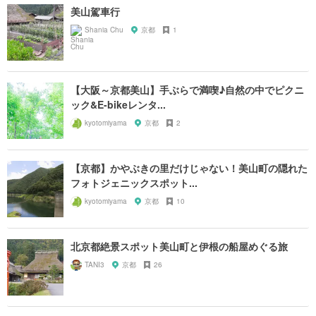
美山駕車行
Shania Chu
京都
1
【大阪～京都美山】手ぶらで満喫♪自然の中でピクニ
ック&E-bikeレンタ...
kyotomiyama
京都
2
【京都】かやぶきの里だけじゃない！美山町の隠れた
フォトジェニックスポット...
kyotomiyama
京都
10
北京都絶景スポット美山町と伊根の船屋めぐる旅
TANI3
京都
26