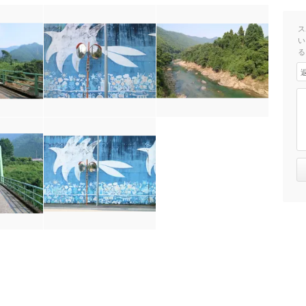
ス
い
る