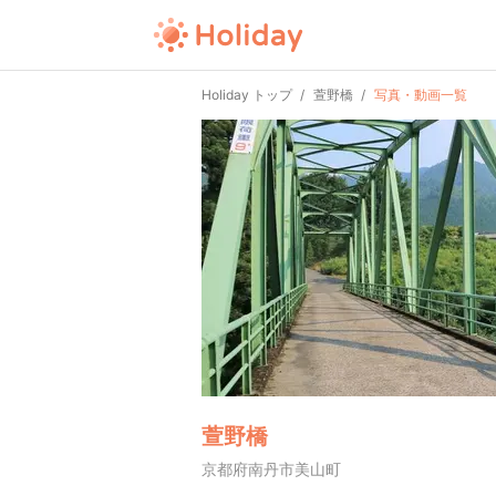
Holiday トップ
萱野橋
写真・動画一覧
萱野橋
京都府南丹市美山町