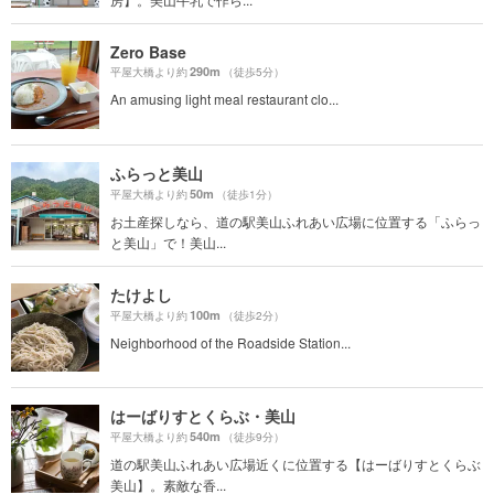
Zero Base
290m
平屋大橋より約
（徒歩5分）
An amusing light meal restaurant clo...
ふらっと美山
50m
平屋大橋より約
（徒歩1分）
お土産探しなら、道の駅美山ふれあい広場に位置する「ふらっ
と美山」で！美山...
たけよし
100m
平屋大橋より約
（徒歩2分）
Neighborhood of the Roadside Station...
はーばりすとくらぶ・美山
540m
平屋大橋より約
（徒歩9分）
道の駅美山ふれあい広場近くに位置する【はーばりすとくらぶ
美山】。素敵な香...