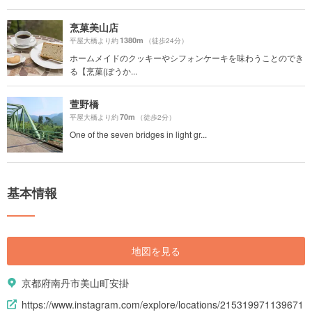
烹菓美山店
1380m
平屋大橋より約
（徒歩24分）
ホームメイドのクッキーやシフォンケーキを味わうことのでき
る【烹菓(ぽうか...
萱野橋
70m
平屋大橋より約
（徒歩2分）
One of the seven bridges in light gr...
基本情報
地図を見る
京都府南丹市美山町安掛
https://www.instagram.com/explore/locations/215319971139671