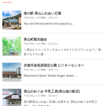
道の駅 美山ふれあい広場
20m
平屋大橋より約
（徒歩1分）
You can find souvenirs and popular g...
美山町観光協会
70m
平屋大橋より約
（徒歩2分）
＼美山ピクニックランチ＆レンタサイクルプランとは？／ 坂
道でもラクに進...
京都丹波高原国定公園 ビジターセンター
40m
平屋大橋より約
（徒歩1分）
Returned to Kyoto Tamba Kogen Quasi-...
美山のめぐみ 牛乳工房(美山道の駅店)
70m
平屋大橋より約
（徒歩2分）
道の駅美山ふれあい広場に位置する【美山のめぐみ牛乳工
房】。美山牛乳で作ら...