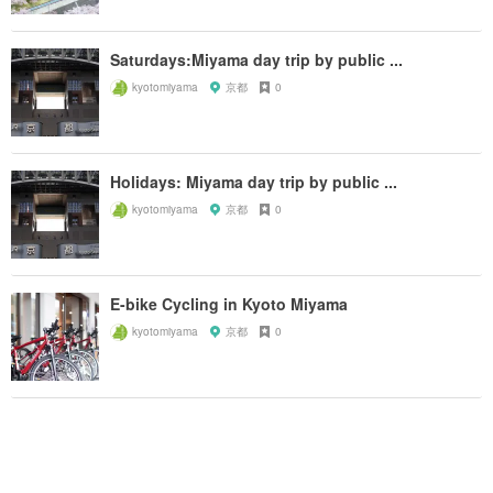
Saturdays:Miyama day trip by public ...
kyotomiyama
京都
0
Holidays: Miyama day trip by public ...
kyotomiyama
京都
0
E-bike Cycling in Kyoto Miyama
kyotomiyama
京都
0