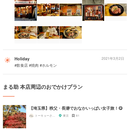
Holiday
2021年3月2日
#飲食店 #焼肉 #ホルモン
まる助 本店周辺のおでかけプラン
【埼玉県】秩父・長瀞でおなかいっぱい女子旅！😋
トーキョーさんぽ
東京
61