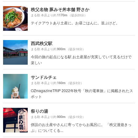
秩父名物 豚みそ丼本舗 野さか
1170m
まる助 本店より約
（徒歩20分）
テイクアウトあり土産に。お昼ごはんに。並ぶけど。
西武秩父駅
900m
まる助 本店より約
（徒歩16分）
今回の旅の起点になる駅 お土産屋が充実していて見るだけで
楽しい
サンドルチェ
160m
まる助 本店より約
（徒歩3分）
OZmagazineTRIP 2022年秋号「秋の電車旅」に掲載されたス
ポット
祭りの湯
900m
まる助 本店より約
（徒歩15分）
併設のお土産やさんに寄ってからお風呂に。 「秩父漫遊きっ
ぷ」についてくる...