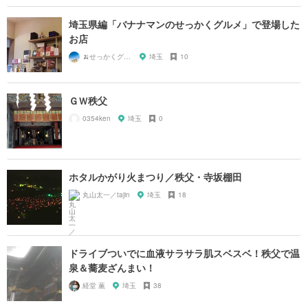
埼玉県編「バナナマンのせっかくグルメ」で登場した
お店
🍌せっかくグルメまにあ🍌
埼玉
10
ＧＷ秩父
0354ken
埼玉
0
ホタルかがり火まつり／秩父・寺坂棚田
丸山太一／tajin
埼玉
18
ドライブついでに血液サラサラ肌スベスベ！秩父で温
泉＆蕎麦ざんまい！
経堂 薫
埼玉
38