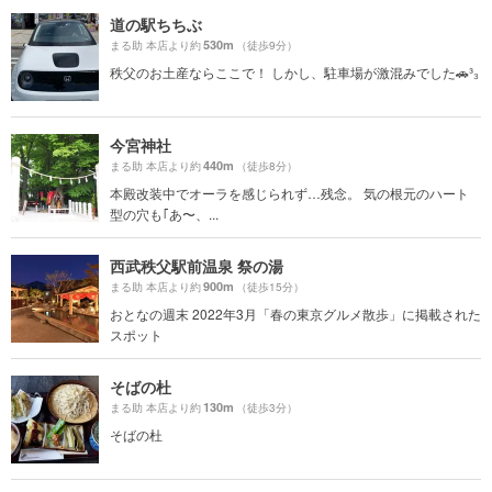
道の駅ちちぶ
530m
まる助 本店より約
（徒歩9分）
秩父のお土産ならここで！ しかし、駐車場が激混みでした🚗³₃
今宮神社
440m
まる助 本店より約
（徒歩8分）
本殿改装中でオーラを感じられず…残念。 気の根元のハート
型の穴も｢あ〜、...
西武秩父駅前温泉 祭の湯
900m
まる助 本店より約
（徒歩15分）
おとなの週末 2022年3月「春の東京グルメ散歩」に掲載された
スポット
そばの杜
130m
まる助 本店より約
（徒歩3分）
そばの杜