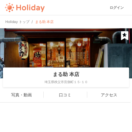
ログイン
Holiday トップ
まる助 本店
まる助 本店
埼玉県秩父市宮側町１５-１０
写真・動画
口コミ
アクセス