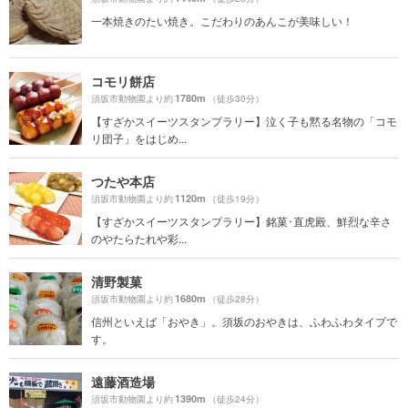
一本焼きのたい焼き。こだわりのあんこが美味しい！
コモリ餅店
1780m
須坂市動物園より約
（徒歩30分）
【すざかスイーツスタンプラリー】泣く子も黙る名物の「コモ
リ団子」をはじめ...
つたや本店
1120m
須坂市動物園より約
（徒歩19分）
【すざかスイーツスタンプラリー】銘菓･直虎殿、鮮烈な辛さ
のやたらたれや彩...
清野製菓
1680m
須坂市動物園より約
（徒歩28分）
信州といえば「おやき」。須坂のおやきは、ふわふわタイプで
す。
遠藤酒造場
1390m
須坂市動物園より約
（徒歩24分）