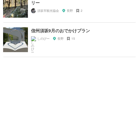
リー
須坂市観光協会
長野
2
信州須坂9月のおでかけプラン
しのびー
長野
15