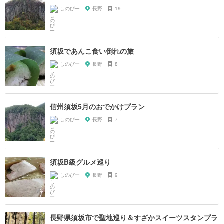
しのびー
長野
19
須坂であんこ食い倒れの旅
しのびー
長野
8
信州須坂5月のおでかけプラン
しのびー
長野
7
須坂B級グルメ巡り
しのびー
長野
9
長野県須坂市で聖地巡り＆すざかスイーツスタンプラ