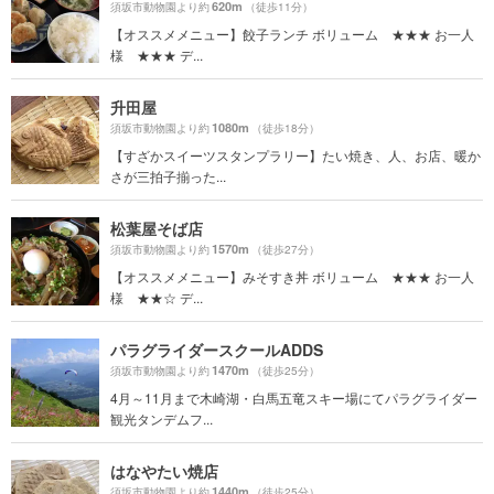
620m
須坂市動物園より約
（徒歩11分）
【オススメメニュー】餃子ランチ ボリューム ★★★ お一人
様 ★★★ デ...
升田屋
1080m
須坂市動物園より約
（徒歩18分）
【すざかスイーツスタンプラリー】たい焼き、人、お店、暖か
さが三拍子揃った...
松葉屋そば店
1570m
須坂市動物園より約
（徒歩27分）
【オススメメニュー】みそすき丼 ボリューム ★★★ お一人
様 ★★☆ デ...
パラグライダースクールADDS
1470m
須坂市動物園より約
（徒歩25分）
4月～11月まで木崎湖・白馬五竜スキー場にてパラグライダー
観光タンデムフ...
はなやたい焼店
1440m
須坂市動物園より約
（徒歩25分）