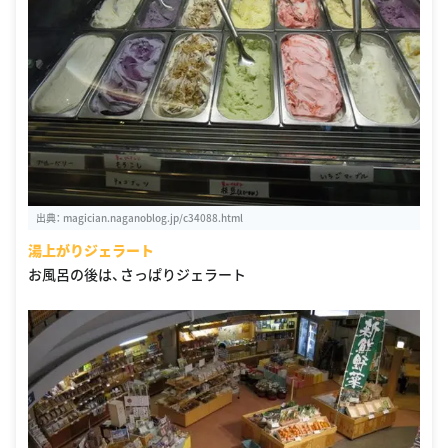
出典：
magician.naganoblog.jp/c34088.html
湯上がりジェラート
お風呂の後は、さっぱりジェラート