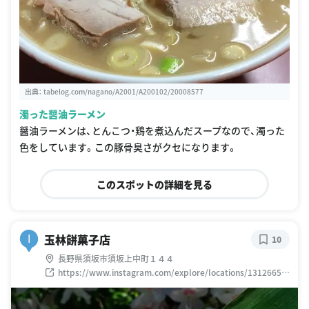
出典：
tabelog.com/nagano/A2001/A200102/20008577
濁った醤油ラーメン
醤油ラーメンは、とんこつ・鶏を煮込んだスープなので、濁った
色をしています。この豚骨臭さがクセになります。
このスポットの詳細を見る
玉林餅菓子店
I
10
長野県須坂市須坂上中町１４４
https://www.instagram.com/explore/locations/13126653
35480249