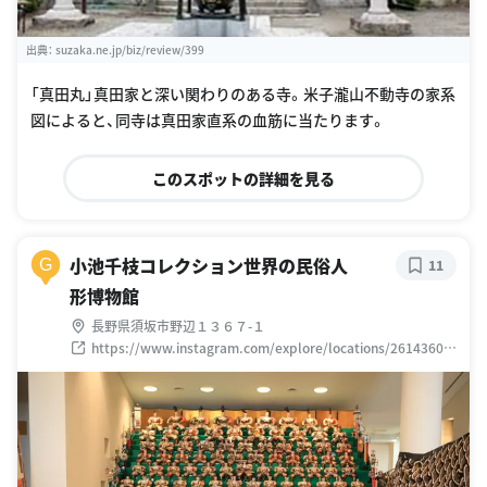
出典：
suzaka.ne.jp/biz/review/399
「真田丸」真田家と深い関わりのある寺。米子瀧山不動寺の家系
図によると、同寺は真田家直系の血筋に当たります。
このスポットの詳細を見る
小池千枝コレクション世界の民俗人
G
11
形博物館
長野県須坂市野辺１３６７-１
https://www.instagram.com/explore/locations/26143606
6