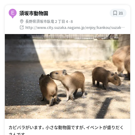
須坂市動物園
E
21
長野県須坂市臥竜２丁目４-８
http://www.city.suzaka.nagano.jp/enjoy/kankou/suzakaz
oo/
カピバラがいます。小さな動物園ですが、イベントが盛りだく
さんです。