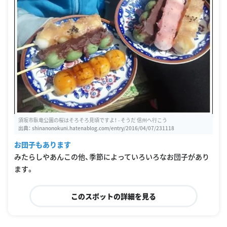
須坂市臥竜公園の桜はそろそろ見頃ですよ！ - そうだ 信州へ行こう
出典：
shinanonokuni.hatenablog.com/entry/2016/04/07/231118
お団子もあります
みたらしやあんこの他、季節によっていろいろなお団子があり
ます。
このスポットの詳細を見る