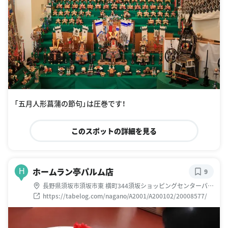
「五月人形菖蒲の節句」は圧巻です！
このスポットの詳細を見る
ホームラン亭パルム店
H
9
長野県須坂市須坂市東 横町344須坂ショッピングセンターパル
ム1階
https://tabelog.com/nagano/A2001/A200102/20008577/