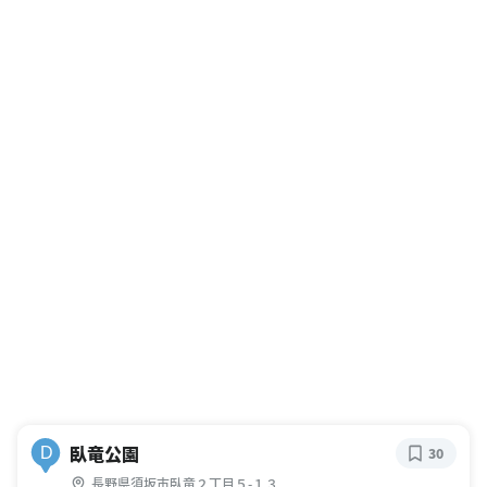
臥竜公園
D
30
長野県須坂市臥竜２丁目５-１３