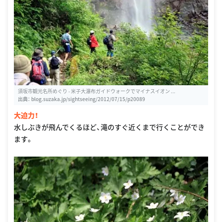
須坂市観光名所めぐり - 米子大瀑布ガイドウォークでマイナスイオン ...
出典：
blog.suzaka.jp/sightseeing/2012/07/15/p20089
大迫力！
水しぶきが飛んでくるほど、滝のすぐ近くまで行くことができ
ます。