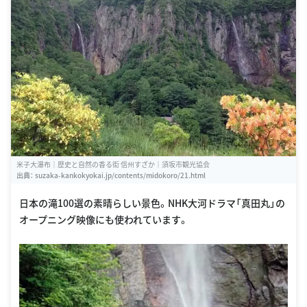
米子大瀑布｜歴史と自然の香る街 信州すざか｜須坂市観光協会
出典：
suzaka-kankokyokai.jp/contents/midokoro/21.html
日本の滝100選の素晴らしい景色。NHK大河ドラマ「真田丸」の
オープニング映像にも使われています。