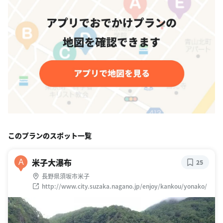
このプランのスポット一覧
米子大瀑布
A
25
長野県須坂市米子
http://www.city.suzaka.nagano.jp/enjoy/kankou/yonako/