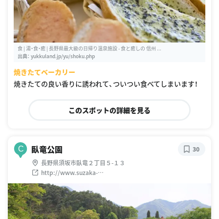
食 | 湯・食・癒 | 長野県最大級の日帰り温泉施設 - 食と癒しの 信州 ...
出典：
yukkuland.jp/yu/shoku.php
焼きたてベーカリー
焼きたての良い香りに誘われて、ついつい食べてしまいます！
このスポットの詳細を見る
臥竜公園
C
30
長野県須坂市臥竜２丁目５-１３
http://www.suzaka-
kankokyokai.jp/contents/midokoro/17.html