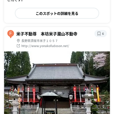
このスポットの詳細を見る
米子不動尊 本坊米子瀧山不動寺
F
6
長野県須坂市米子１０５７
http://www.yonakofudoson.net/