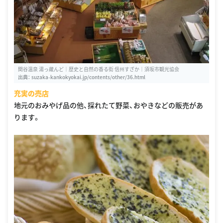
関谷温泉 湯っ蔵んど｜歴史と自然の香る街 信州すざか｜須坂市観光協会
出典：
suzaka-kankokyokai.jp/contents/other/36.html
充実の売店
地元のおみやげ品の他、採れたて野菜、おやきなどの販売があ
ります。