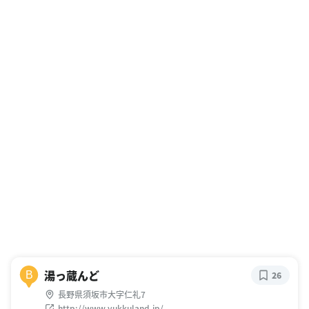
湯っ蔵んど
B
26
長野県須坂市大字仁礼7
http://www.yukkuland.jp/