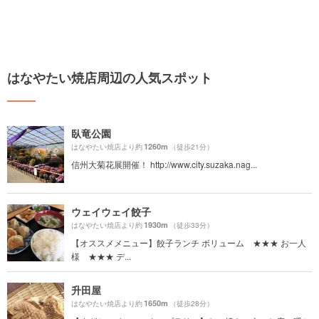
はなやたい焼店周辺の人気スポット
臥竜公園
1260m
はなやたい焼店より約
（徒歩21分）
信州大菊花展開催！ http://www.city.suzaka.nag...
ウェイウェイ餃子
1930m
はなやたい焼店より約
（徒歩33分）
【オススメメニュー】餃子ランチ ボリューム ★★★ お一人
様 ★★★ デ...
升田屋
1650m
はなやたい焼店より約
（徒歩28分）