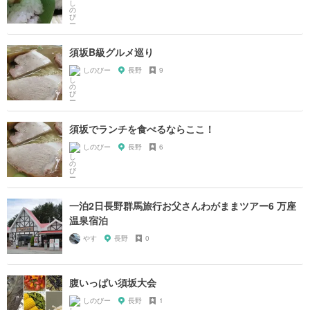
須坂B級グルメ巡り
しのびー
長野
9
須坂でランチを食べるならここ！
しのびー
長野
6
一泊2日長野群馬旅行お父さんわがままツアー6 万座
温泉宿泊
やす
長野
0
腹いっぱい須坂大会
しのびー
長野
1