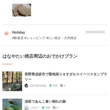
Holiday
2022年6月5日
#飲食店 #ショッピング #たい焼き・大判焼き
はなやたい焼店周辺のおでかけプラン
長野県須坂市で聖地巡り＆すざかスイーツスタンプラ
リー
須坂市観光協会
長野
2
須坂であんこ食い倒れの旅
しのびー
長野
8