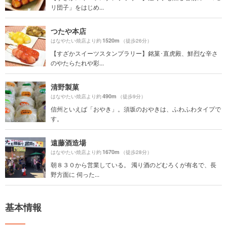
リ団子」をはじめ...
つたや本店
1520m
はなやたい焼店より約
（徒歩26分）
【すざかスイーツスタンプラリー】銘菓･直虎殿、鮮烈な辛さ
のやたらたれや彩...
清野製菓
490m
はなやたい焼店より約
（徒歩9分）
信州といえば「おやき」。須坂のおやきは、ふわふわタイプで
す。
遠藤酒造場
1670m
はなやたい焼店より約
（徒歩28分）
朝８３０から営業している。 濁り酒のどむろくが有名で、長
野方面に 伺った...
基本情報