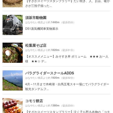
【すざかスイーツスタンプラリー】たい焼き、人、お店、暖か
さが三拍子揃った...
須坂市動物園
1440m
はなやたい焼店より約
（徒歩25分）
D51蒸気機関車実物展示
松葉屋そば店
1820m
はなやたい焼店より約
（徒歩31分）
【オススメメニュー】みそすき丼 ボリューム ★★★ お一人
様 ★★☆ デ...
パラグライダースクールADDS
1920m
はなやたい焼店より約
（徒歩32分）
4月～11月まで木崎湖・白馬五竜スキー場にてパラグライダー
観光タンデムフ...
コモリ餅店
1380m
はなやたい焼店より約
（徒歩23分）
【すざかスイーツスタンプラリー】泣く子も黙る名物の「コモ