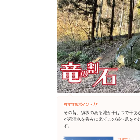
その昔、須坂のある池が干ばつで干あ
が扇清水を呑みに来てこの岩へ爪をか
す。