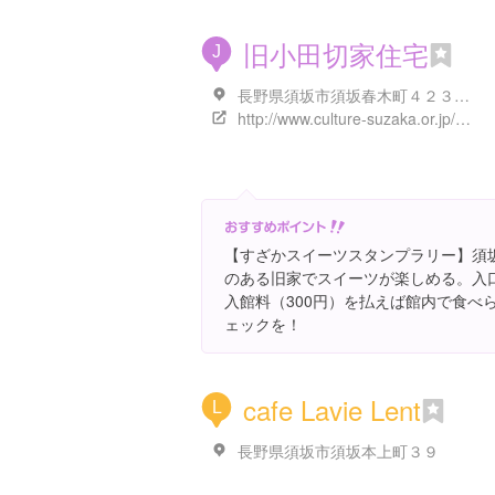
旧小田切家住宅
J
長野県須坂市須坂春木町４２３-１
http://www.culture-suzaka.or.jp/otagiri/
【すざかスイーツスタンプラリー】須
のある旧家でスイーツが楽しめる。入
入館料（300円）を払えば館内で食べ
ェックを！
cafe Lavie Lent
L
長野県須坂市須坂本上町３９