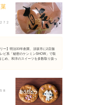
製菓
２７２
リー】明治33年創業、須坂市に2店舗
レビ系「秘密のケンミンSHOW」で取
はじめ、和洋のスイーツを多数取り扱っ
５８