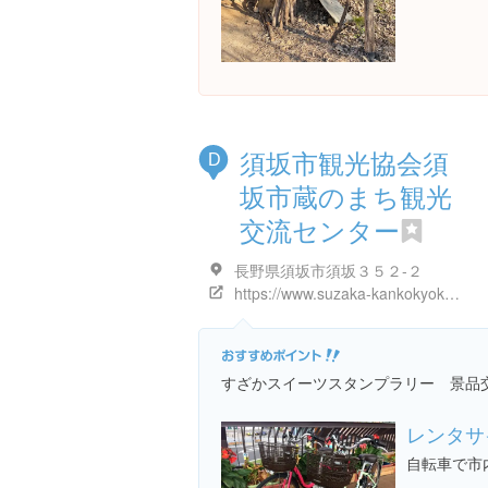
須坂市観光協会須
D
坂市蔵のまち観光
交流センター
長野県須坂市須坂３５２-２
https://www.suzaka-kankokyokai.jp/contents/other/16.html
すざかスイーツスタンプラリー 景品
レンタサ
自転車で市