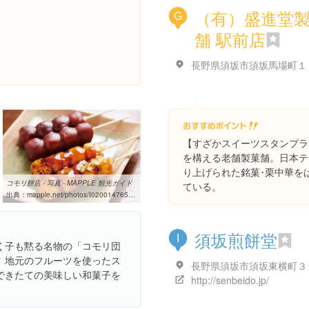
（有）盛進堂
G
舗 駅前店
長野県須坂市須坂馬場町１
【すざかスイーツスタンプラ
を構える老舗製菓舗。日本テ
り上げられた銘菓･栗中華を
コモリ餅店 - 写真 - MAPPLE 観光ガイド
ている。
出典：
mapple.net/photos/I02001476501.htm
須坂煎餅堂
I
く子も黙る名物の「コモリ団
、地元のフルーツを使ったス
長野県須坂市須坂東横町３
できたての美味しい和菓子を
http://senbeido.jp/