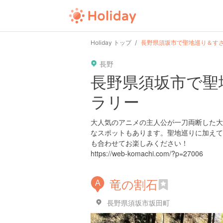
user
pin
tel
time
url
guide
hot
ty
Holiday トップ
長野県須坂市で聖地巡り＆す
長野
date
child
solitary
pet
drive
walki
長野県須坂市で聖
ラリー
tokyo
kanagawa
osaka
kyoto
hyogo
大人気のアニメの主人公が一刀両断した大
なスポットもあります。聖地巡りに加えて、
も合わせてお楽しみください！
https://web-komachi.com/?p=27006
竜の割石
A
長野県須坂市坂田町