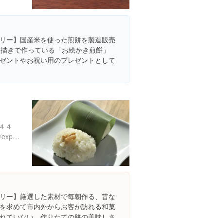
リー】国産米を使った煎餅を製造販売
手描きで作っている「お絵かき煎餅」
ゼントやお祝い用のプレゼントとして
４４
https://www.instagram.com/explore/locations/1312665335480249
リー】厳選した素材で毎朝作る、昔な
を求めて市内外からお客が訪れる和菓
れていない、作りたての餅の美味しさ