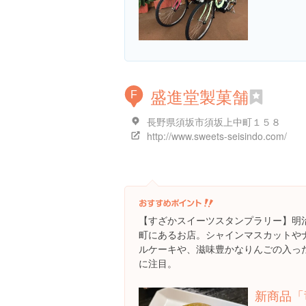
盛進堂製菓舗
F
長野県須坂市須坂上中町１５８
http://www.sweets-seisindo.com/
【すざかスイーツスタンプラリー】明
町にあるお店。シャインマスカットや
ルケーキや、滋味豊かなりんごの入っ
に注目。
新商品「