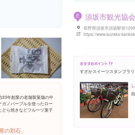
須坂市観光協
E
すざかスイーツスタンプラリ
治33年創業の老舗製菓舗の中
ナガノパープルを使ったロー
たどら焼きなどフルーツ菓子
竜の割石」