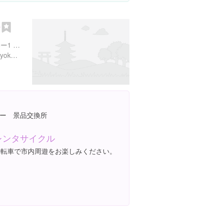
会
長野県須坂市須坂駅前1295ー1 シルキービル 2Ｆ
https://www.suzaka-kankokyokai.jp/
ー 景品交換所
レンタサイクル
自転車で市内周遊をお楽しみください。