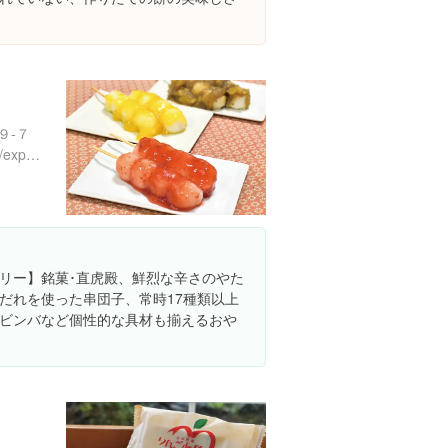
９-７
https://www.instagram.com/explore/locations/333970639
リー】銘菓･直虎殿、鮮烈な辛さのやた
だれを使った串団子、常時17種類以上
ビンバなど個性的な具材も揃えるおや