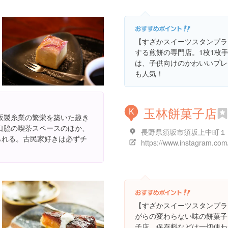
【すざかスイーツスタンプラ
する煎餅の専門店。1枚1枚
は、子供向けのかわいいプレ
も人気！
玉林餅菓子店
K
坂製糸業の繁栄を築いた趣き
口脇の喫茶スペースのほか、
長野県須坂市須坂上中町１
られる。古民家好きは必ずチ
【すざかスイーツスタンプラ
がらの変わらない味の餅菓子
子店。保存料などは一切使わ