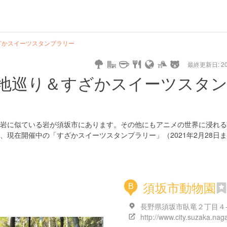
pe
star
camera
home
settings
profile
print
rank
mail
lock
calendar
access
ざかスイーツスタンプラリー
最終更新日: 20/
ng
cycling
nature
stroll
art
camp
history
castle
temple
cafe
gourmet
onsen
outdoor
world
public bath
shopping
general
railroad
trai
地巡り＆すざかスイーツスタ
heritage
store
岩に似ている岩が須坂市にあります。その他にもアニメの世界に浸れる
現在開催中の「すざかスイーツスタンプラリー」（2021年2月28日
須坂市動物園
B
長野県須坂市臥竜２丁目４