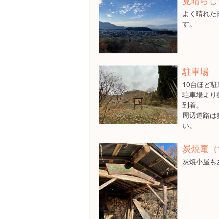
見晴らし
よく晴れた
す。
駐車場
10台ほど
駐車場より
到着。
周辺道路は
い。
炭焼竃（
炭焼小屋も