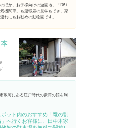
このほか、お子様向けの遊園地、「D51
蒸気機関車」も運転席の見学もでき、家
族連れにもお勧めの動物園です。
中本
６
g/
市穀町にある江戸時代の豪商の館を利
スポット内のおすすめ「竜の割
石」へ行くお客様に、田中本家
博物館の駐車場を無料で開放し