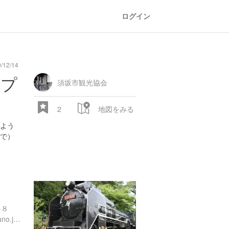
ログイン
12/14
n
comic
mountain
sports
fishing
bbq
fashion
tradition
music
baby
camera
amusement
aquarium
sea
ball
baer
bell
flower
ear
ンプ
park
須坂市観光協会
2
地図をみる
よう
まで）
28.522 px
-８
http://www.city.suzaka.nagano.jp/enjoy/kankou/suzakazoo/