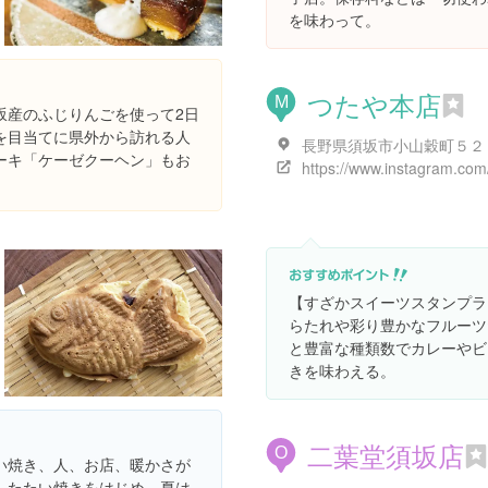
を味わって。
つたや本店
M
坂産のふじりんごを使って2日
を目当てに県外から訪れる人
長野県須坂市小山穀町５２
ーキ「ケーゼクーヘン」もお
【すざかスイーツスタンプラ
らたれや彩り豊かなフルーツ
と豊富な種類数でカレーやビ
きを味わえる。
二葉堂須坂店
O
い焼き、人、お店、暖かさが
したたい焼きをはじめ、夏は