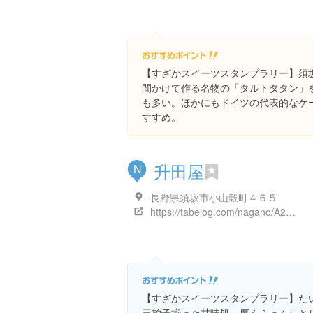
【すざかスイーツスタンプラリー】須
間かけて作る名物の「タルトタタン」
も多い。ほかにもドイツの代表的なケ
すすめ。
升田屋
N
長野県須坂市小山穀町４６５
https://tabelog.com/nagano/A2001/A200102/20011568/
【すざかスイーツスタンプラリー】た
三拍子揃った甘味処。厚くふっくらと