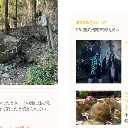
D51蒸気機関車実物展示
がったとき、その池に住む竜
けて割ったと伝えられていま
小