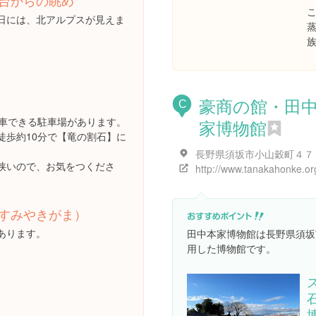
台からの眺め
日には、北アルプスが見えま
豪商の館・田
C
駐車できる駐車場があります。
家博物館
徒歩約10分で【竜の割石】に
長野県須坂市小山穀町４７
狭いので、お気をつくださ
http://www.tanakahonke.or
すみやきがま）
あります。
田中本家博物館は長野県須坂
用した博物館です。