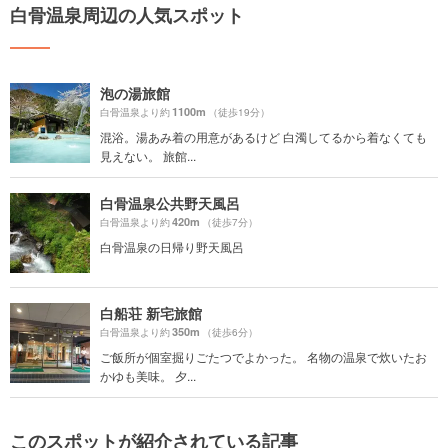
白骨温泉周辺の人気スポット
泡の湯旅館
1100m
白骨温泉より約
（徒歩19分）
混浴。湯あみ着の用意があるけど 白濁してるから着なくても
見えない。 旅館...
白骨温泉公共野天風呂
420m
白骨温泉より約
（徒歩7分）
白骨温泉の日帰り野天風呂
白船荘 新宅旅館
350m
白骨温泉より約
（徒歩6分）
ご飯所が個室掘りごたつでよかった。 名物の温泉で炊いたお
かゆも美味。 夕...
このスポットが紹介されている記事