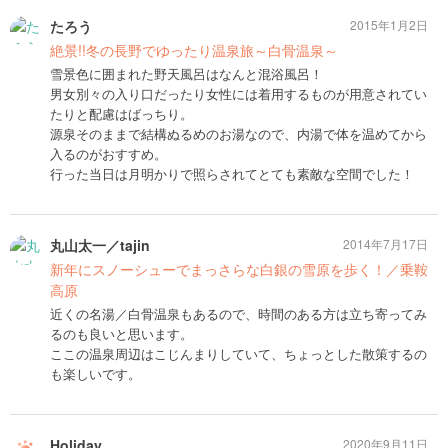
たろう
2015年1月2日
絶景!!冬の長野でゆったり温泉旅～白骨温泉～
雪景色に囲まれた野天風呂はなんと混浴風呂！
男女別々の入り口だったり女性には着用するものが用意されてい
たりと配慮はばっちり。
源泉そのままで結構ぬるめのお湯なので、内湯で体を温めてから
入るのがおすすめ。
行った当日は月明かりで照らされてとても素敵な空間でした！
丸山太一／tajin
2014年7月17日
新年にスノーシューでまっさらな白銀の雪原を歩く！／乗鞍
高原
近くの名湯／白骨温泉もあるので、時間のある方は立ち寄ってみ
るのも良いと思います。
ここの温泉周辺はこじんまりしていて、ちょっとした散策するの
も楽しいです。
Holiday
2020年9月11日