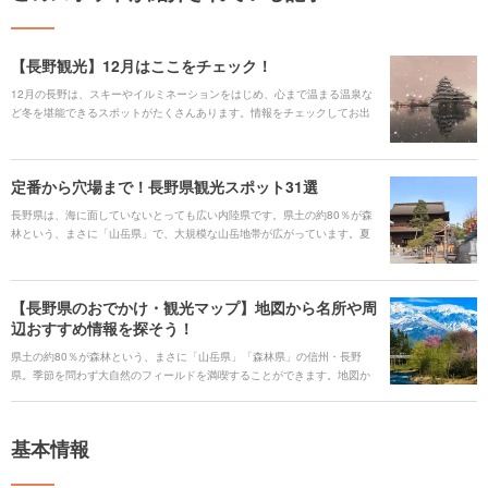
【長野観光】12月はここをチェック！
12月の長野は、スキーやイルミネーションをはじめ、心まで温まる温泉な
ど冬を堪能できるスポットがたくさんあります。情報をチェックしてお出
かけの参考にしてくださいね！
定番から穴場まで！長野県観光スポット31選
長野県は、海に面していないとっても広い内陸県です。県土の約80％が森
林という、まさに「山岳県」で、大規模な山岳地帯が広がっています。夏
は避暑地として、冬はスキーなどのウィンタースポーツを楽しめます。広
大な自然を楽しむことができるほかにも、霊験あらたかな神社やお寺、ア
クセス抜群の場所にあるショッピングスポット、おしゃれなカフェや美味
【長野県のおでかけ・観光マップ】地図から名所や周
しいグルメも盛りだくさんです。長野県で日頃の疲れを癒してみてはいか
辺おすすめ情報を探そう！
がでしょうか？
県土の約80％が森林という、まさに「山岳県」「森林県」の信州・長野
県。季節を問わず大自然のフィールドを満喫することができます。地図か
ら長野県の定番スポットを探せるおでかけ・観光マップで、素敵な旅の計
画を立ててみましょう。
基本情報