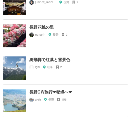
jump.w_rabbitkun
長野
2
長野花桃の里
nurse.h
長野
2
奥飛騨で紅葉と雪景色
igm
岐阜
2
長野GW旅行❤秘境へ❤
かめ
長野
156