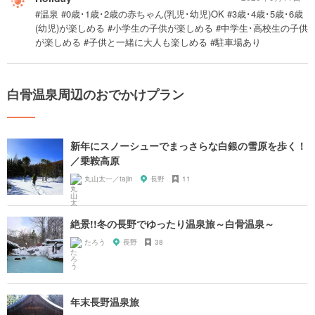
#温泉 #0歳･1歳･2歳の赤ちゃん(乳児･幼児)OK #3歳･4歳･5歳･6歳
(幼児)が楽しめる #小学生の子供が楽しめる #中学生･高校生の子供
が楽しめる #子供と一緒に大人も楽しめる #駐車場あり
白骨温泉周辺のおでかけプラン
新年にスノーシューでまっさらな白銀の雪原を歩く！
／乗鞍高原
丸山太一／tajin
長野
11
絶景!!冬の長野でゆったり温泉旅～白骨温泉～
たろう
長野
38
年末長野温泉旅