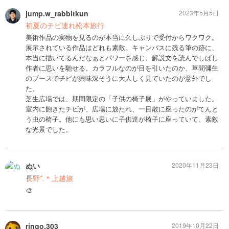
jump.w_rabbitkun
2023年5月5日
初夏のチビ連れ松本旅行
美術作品の実物を見るのが本当に久しぶりで受付からワクワク。
展示されている作品はどれも素敵。キャンバスに残る筆の跡に、
本当に描いてるんだなぁとパワーを感じ、解説文を読んでしばし
作者に思いを馳せる。カラフルなのが目を引いたのか、草間彌生
のブースでチビが興味深そうに大人しく見ていたのが意外でし
た。
芝生広場では、期間限定の「子供の椅子展」がやっていました。
室内に飽きたチビが、広場に放たれ、一目散に座ったのがてんと
う虫の椅子。他にも思い思いに子供達が椅子に座っていて、素敵
な光景でした。
ぬい
2020年11月23日
長野*.＊上越旅
🎨
ringo.303
2019年10月22日