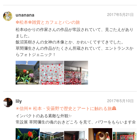
unanana
2017年5月21日
❇︎松本❇︎雑貨とカフェとパンの旅
松本ゆかりの作家さんの作品が常設されていて、見ごたえがあり
ました。
飯沼英樹さんの女神の木像とか、かわいくてすてきでした。
草間彌生さんの作品がたくさん所蔵されていて、エントランスか
らフォトジェニック！
lily
2017年5月10日
✳︎信州✳︎ 松本・安曇野で歴史とアートに触れる旅🏯
インパクトのある素敵な外観✨
常設展 草間彌生の魂のおきどころ を見て、パワーをもらいます🌼