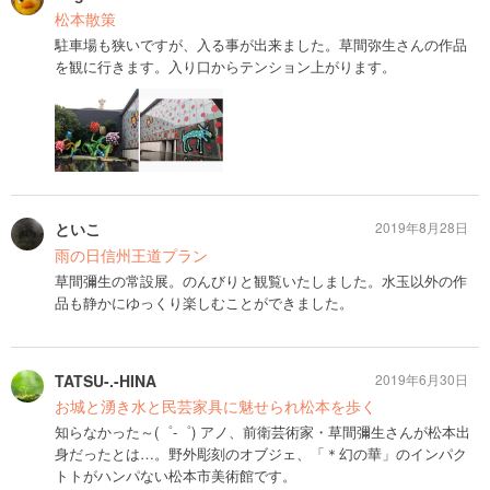
松本散策
駐車場も狭いですが、入る事が出来ました。草間弥生さんの作品
を観に行きます。入り口からテンション上がります。
といこ
2019年8月28日
雨の日信州王道プラン
草間彌生の常設展。のんびりと観覧いたしました。水玉以外の作
品も静かにゆっくり楽しむことができました。
TATSU-.-HINA
2019年6月30日
お城と湧き水と民芸家具に魅せられ松本を歩く
知らなかった～(゜-゜) アノ、前衛芸術家・草間彌生さんが松本出
身だったとは…。野外彫刻のオブジェ、「＊幻の華」のインパク
トトがハンパない松本市美術館です。