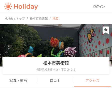
ログイン
Holiday トップ
松本市美術館
地図
松本市美術館
長野県松本市中央４丁目２-２２
写真・動画
口コミ
アクセス