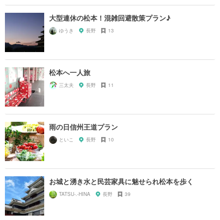
大型連休の松本！混雑回避散策プラン♪
ゆうき
長野
13
松本へ一人旅
三太夫
長野
11
雨の日信州王道プラン
といこ
長野
10
お城と湧き水と民芸家具に魅せられ松本を歩く
TATSU-.-HINA
長野
39