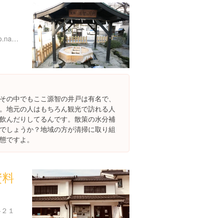
http://takara.city.matsumoto.nagano.jp/city/136.html
その中でもここ源智の井戸は有名で、
。地元の人はもちろん観光で訪れる人
飲んだりしてるんです。散策の水分補
でしょうか？地域の方が清掃に取り組
態ですよ。
資料
-２１