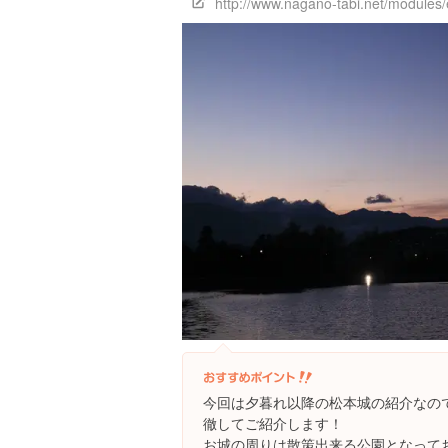
http://www.nagano-tabi.net/modules
今回は夕暮れ以降の松本城の紹介なの
徹してご紹介します！
お城の周りは散策出来る公園となって