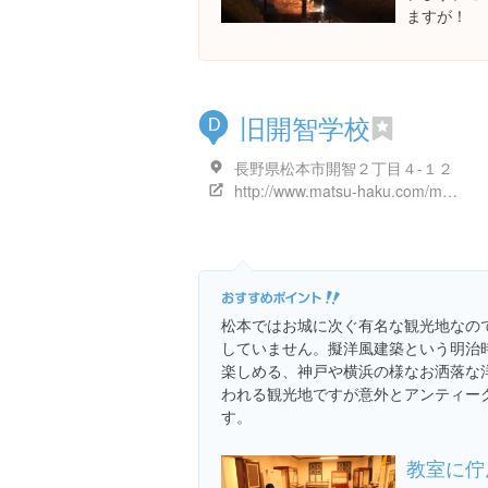
ますが！
旧開智学校
D
長野県松本市開智２丁目４-１２
http://www.matsu-haku.com/maruhaku/guide/kaichi/index.html
松本ではお城に次ぐ有名な観光地なの
していません。擬洋風建築という明治
楽しめる、神戸や横浜の様なお洒落な
われる観光地ですが意外とアンティー
す。
教室に佇