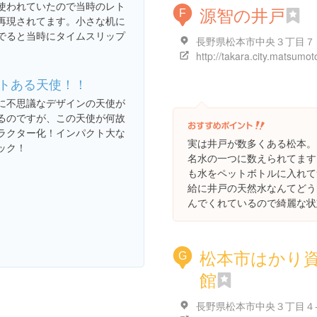
使われていたので当時のレト
源智の井戸
F
再現されてます。小さな机に
でると当時にタイムスリップ
長野県松本市中央３丁目７
。
トある天使！！
に不思議なデザインの天使が
るのですが、この天使が何故
ラクター化！インパクト大な
実は井戸が数多くある松本。
ック！
名水の一つに数えられてます
も水をペットボトルに入れて
給に井戸の天然水なんてどう
んでくれているので綺麗な状
松本市はかり
G
館
長野県松本市中央３丁目４