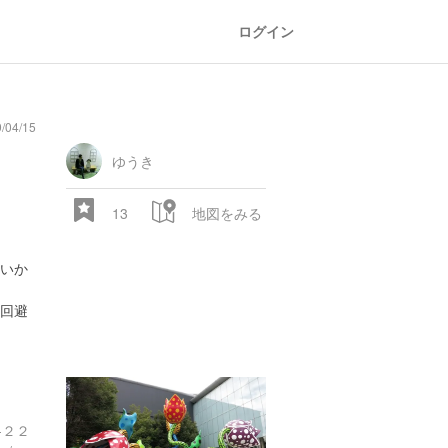
ログイン
04/15
ゆうき
13
地図をみる
いか
回避
-２２