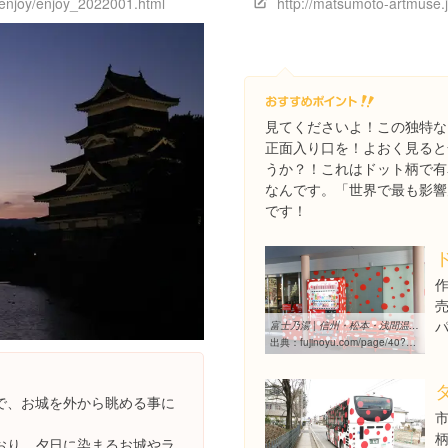
/enjoy/enjoy_2022001.html
http://matsumoto-artmuse.j
見てくださいよ！この独特な
正面入り口を！よおく見ると
うか？！これはドット柄で有
なんです。「世界で最も影響
です！
富士乃湯 | 信州・松本・浅間温泉 四季彩々の隠れ宿 | Page 40
出典：
fujinoyu.com/page/40?cat=0
で、お城を外から眺める事に
おり、夕日に染まるお城やラ