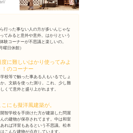
ri/
ら行った事ない人の方が多いんじゃな
ってみると意外や意外。はかりという
体験コーナーが不思議と楽しいの。
00/月曜日休館）
適度に難しいはかり使ってみよ
う！のコーナー
小学校等で触った事ある人もいるでしょ
うか。文鎮を使った測り。これ、少し難
かしくて意外と盛り上がれます。
ここにも擬洋風建築が。
旧開智学校を手掛けた方が建築した問屋
さんの建物が保存されてます。中は和室
もあれば洋室もあるという不思議。松本
にはこんな建物が点在しています。