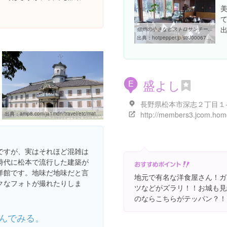
信州の小さなビストロサンチーム(松本市その他/イタリアン・フレンチ ...
出典：
hotpepper.jp/strJ000678931
盛よし
E
長野県松本市深志２丁目１
出典：
amp8.com/ja1mdn/travel/etc/matumoto2.htm
ですが、実はそれほど混雑は
時代に松本で流行した建築が
洋館です。地味だ地味だと言
地元で有名な洋食屋さん！ガ
クなフォトが撮れたりしま
ツなどがズラリ！！お城も見
のならこちらがテッパン？！
んでみる。