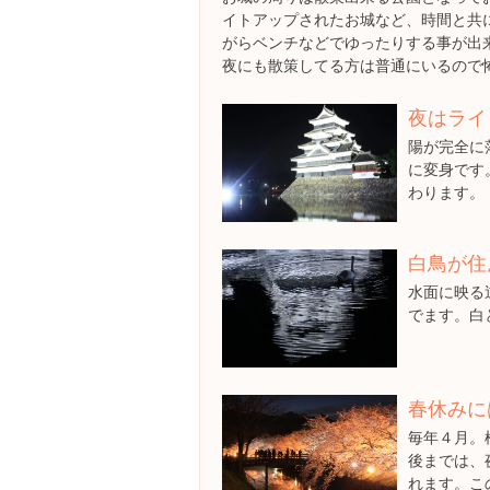
イトアップされたお城など、時間と共
がらベンチなどでゆったりする事が出
夜にも散策してる方は普通にいるので
夜はライ
陽が完全に
に変身です
わります。
白鳥が住
水面に映る
でます。白
春休みに
毎年４月。
後までは、
れます。こ