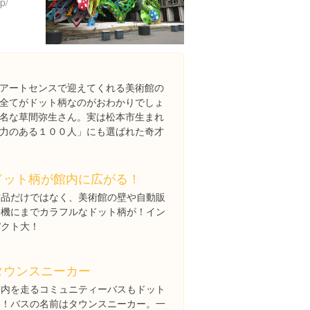
p/
アートセンスで迎えてくれる美術館の
全てがドット柄なのがおわかりでしょ
名な草間弥生さん。実は松本市生まれ
力のある１００人」にも選ばれた奇才
ドット柄が館内に広がる！
作品だけではなく、美術館の壁や自動販
売機にまでカラフルなドット柄が！イン
パクト大！
タウンスニーカー
市内を走るコミュニティーバスもドット
柄！バスの名前はタウンスニーカー。一