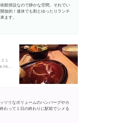
美術館併設なので静かな空間。それでい
て開放的！連休でも割とゆったりランチ
出来ます。
-２１
http://members3.jcom.home.ne.jp/onepoint/
ッツリなボリュームのハンバーグやカ
終わって１日の終わりに駅前でシメる