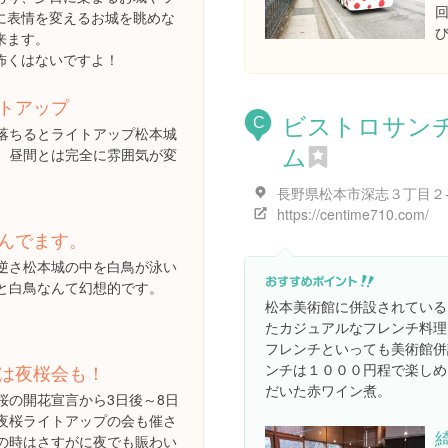
に表情を変えるお城を眺めな
来ます。
怖くはないですよ！
トアップ
ビストロサン
C
落ちるとライトアップ松本城
ム
。昼間とは完全に雰囲気が変
長野県松本市深志３丁目２
https://centime710.com/
んでます。
逆さ松本城の中を白鳥が泳い
と白鳥なんて幻想的です。
松本美術館に併設されている
たカジュアルなフレンチ料理
フレンチといっても美術館併
ンチは１０００円程で楽しめ
は夜桜会も！
だいた赤ワイン煮。
桜の開花宣言から3日後～8日
夜桜ライトアップの会も催さ
の時はさすがに夜でも賑わい