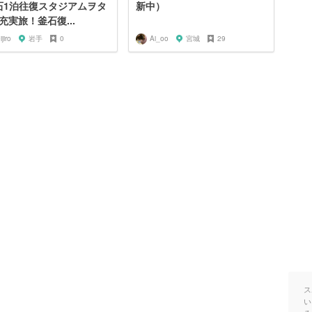
石1泊往復スタジアムヲタ
新中）
充実旅！釜石復...
ijiro
岩手
0
Ai_oo
宮城
29
ス
い