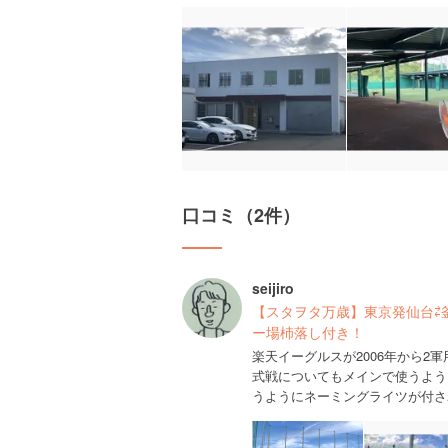
口コミ（2件）
seijiro
【スタヲタ万歳】東京発仙台⇄
ー場杮落し付き！
楽天イーグルスが2006年から2
式戦についてもメインで使うよう
うようにネーミングライツが付さ