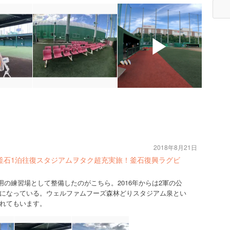
▶
2018年8月21日
釜石1泊往復スタジアムヲタク超充実旅！釜石復興ラグビ
軍用の練習場として整備したのがこちら。2016年からは2軍の公
になっている。ウェルファムフーズ森林どりスタジアム泉とい
れてもいます。