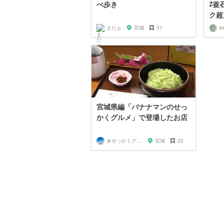
べ歩き
⇄釜
ク超
まだぉ
宮城
31
se
宮城県編「バナナマンのせっ
かくグルメ」で登場したお店
🍌せっかくグルメまにあ🍌
宮城
22