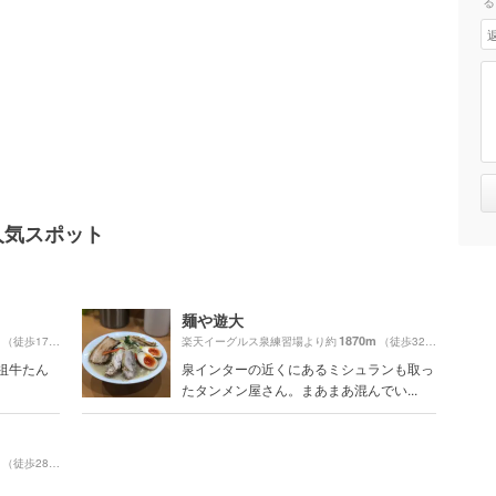
る
人気スポット
麺や遊大
1870m
（徒歩17分）
楽天イーグルス泉練習場より約
（徒歩32分）
元祖牛たん
泉インターの近くにあるミシュランも取っ
たタンメン屋さん。まあまあ混んでい...
（徒歩28分）