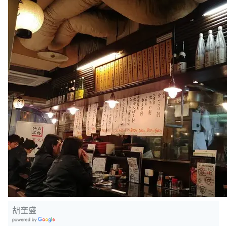
胡奎盛
G