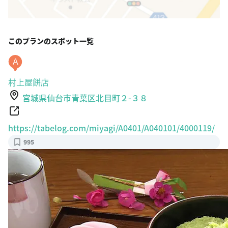
このプランのスポット一覧
A
村上屋餅店
宮城県仙台市青葉区北目町２-３８
https://tabelog.com/miyagi/A0401/A040101/4000119/
995