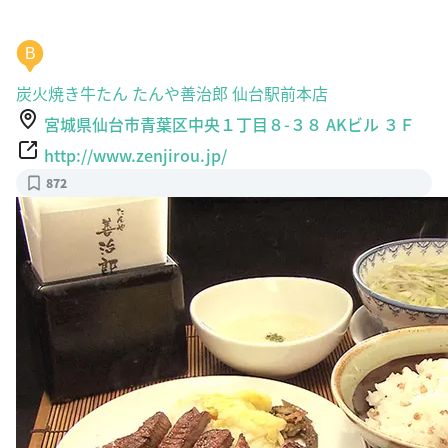
B
炭火焼き牛たん たんや善治郎 仙台駅前本店
宮城県仙台市青葉区中央１丁目８-３８ AKビル ３Ｆ
http://www.zenjirou.jp/
872