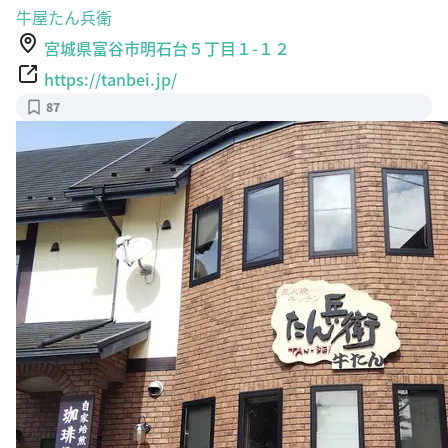
牛屋たん兵衛
宮城県富谷市明石台５丁目１-１２
https://tanbei.jp/
87