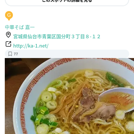
G
中華そば 嘉一
宮城県仙台市青葉区国分町３丁目８-１２
http://ka-1.net/
77