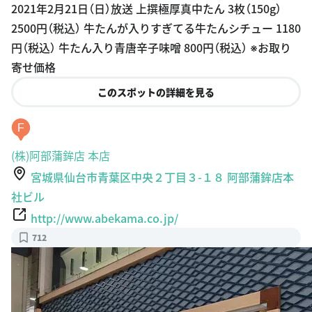
2021年2月21日（日）放送 上撰極厚真中たん 3枚（150g）
oogle Plac
2500円（税込） 牛たんが入りすぎてる牛たんシチュー 1180
es
円（税込） 牛たん入り青唐辛子味噌 800円（税込） ※お取り
寄せ価格
このスポットの詳細を見る
F
(株)阿部蒲鉾店 本店
宮城県仙台市青葉区中央２丁目３-１８ 阿部蒲鉾店本
社ビル
http://www.abekama.co.jp/
712