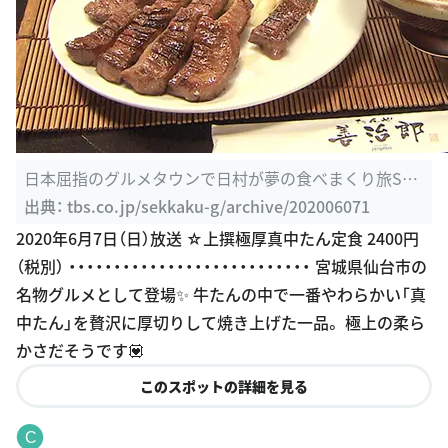
日本屈指のグルメタウンで日村が夢の食べまくり旅SP：
2020年6月7日 ...
出典：
tbs.co.jp/sekkaku-g/archive/202006071
2020年6月7日（日）放送 ☆上撰極厚真中たん定食 2400円
（税別） ・・・・・・・・・・・・・・・・・・・・・・・・・・・ 宮城県仙台市の
名物グルメとして登場✨ 牛たんの中で一番やわらかい「真
中たん」を贅沢に厚切りして焼き上げた一品。 極上の柔ら
かさだそうです💟
このスポットの詳細を見る
C