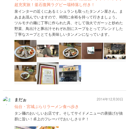
超充実旅！釜石復興ラグビー場杮落し付き！
泉インターの近くにあるミシュランも取ったタンメン屋さん。ま
あまあ混んでいますので、時間に余裕を持って行きましょう。
ツルモチの麺に丁寧に作られた具、そして強火でガーッと炒めた
野菜、鳥出汁と豚出汁それぞれ別にスープをとってブレンドした
丁寧なスープととても美味しいタンメンになっています。
まだぉ
2014年12月30日
仙台・宮城ぶらりラーメン食べ歩き
タン麺のおいしいお店です。そしてサイドメニューの唐揚げが抜
群に旨い！卓上のフレーバでおいしさＵＰ！