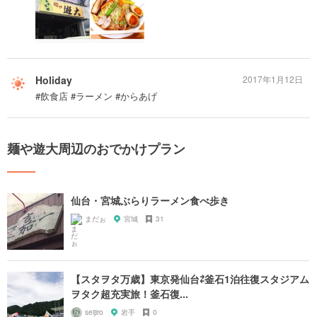
Holiday
2017年1月12日
#飲食店 #ラーメン #からあげ
麺や遊大周辺のおでかけプラン
仙台・宮城ぶらりラーメン食べ歩き
まだぉ
宮城
31
【スタヲタ万歳】東京発仙台⇄釜石1泊往復スタジアム
ヲタク超充実旅！釜石復...
seijiro
岩手
0