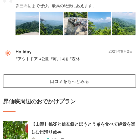
弥三郎岳までぜひ。最高の絶景にあえます、
Holiday
2021年9月2日
#アウトドア #公園 #河川 #滝 #森林
口コミをもっとみる
昇仙峡周辺のおでかけプラン
【山梨】桃🍑と信玄餅とほうとう🫕を食べて絶景を楽
しむ日帰り旅🚗