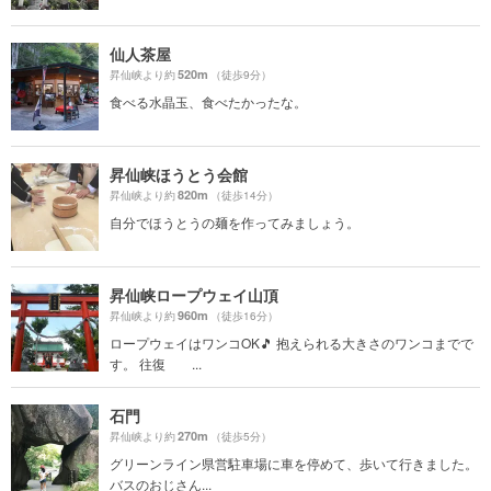
仙人茶屋
520m
昇仙峡より約
（徒歩9分）
食べる水晶玉、食べたかったな。
昇仙峡ほうとう会館
820m
昇仙峡より約
（徒歩14分）
自分でほうとうの麺を作ってみましょう。
昇仙峡ロープウェイ山頂
960m
昇仙峡より約
（徒歩16分）
ロープウェイはワンコOK🎵 抱えられる大きさのワンコまでで
す。 往復 ...
石門
270m
昇仙峡より約
（徒歩5分）
グリーンライン県営駐車場に車を停めて、歩いて行きました。
バスのおじさん...