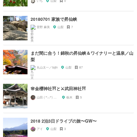
いち
山梨
0
20180701 家族で昇仙峡
菅野 麻美
山梨
7
まだ間に合う！錦秋の昇仙峡＆ワイナリーと温泉／山
梨
丸山太一／tajin
山梨
87
🌸金櫻神社⛩と⚔武田神社⛩
山田 ( ꒪⌓꒪) ストレンジ
栃木
5
2018 2泊3日ドライブの旅〜GW〜
アイ
山梨
3