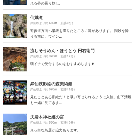
れる夢の乗り物‼...
仙娥滝
480m
昇仙峡より約
（徒歩9分）
遊歩道方面へ階段を降りたところに滝があります。 階段を降
りる前に、ワイン...
流しそうめん・ほうとう 円右衛門
970m
昇仙峡より約
（徒歩17分）
朝イチで受付するのをおすすめします❣️
昇仙峡影絵の森美術館
670m
昇仙峡より約
（徒歩12分）
見たことある影絵だ！と吸い寄せられるように入館。山下清展
も一緒に見てきま...
夫婦木神社姫の宮
860m
昇仙峡より約
（徒歩15分）
真っ白な鳥居が迫力あります。