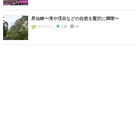
昇仙峡〜滝や渓谷などの自然を贅沢に満喫〜
ワニワーニ
山梨
44