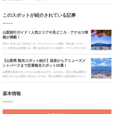
このスポットが紹介されている記事
山梨旅行ガイド！人気エリアや見どころ・アクセス情
報が満載！
日本一大きい山「富士山」や、アミューズメント施設「富士急ハイラン
ド」が有名な山梨県には、豊かな水を活かした温泉や、ワインやウイスキ
ーなどのお酒があります。武田信玄ゆかりの地である甲府市では、日本有
数の景勝地「昇仙峡」があります。そんな魅力溢れる山梨県を旅行する時
【山梨県 観光スポット紹介】温泉からアミューズメ
に役立つ、見どころや観光スポット、ご当地グルメ、アクセス、宿泊施
ントパークまで定番観光スポット30選！
設、イベント、お得なチケットなどを一挙にご紹介します！
山梨県の観光スポットといえば富士山です。もちろん、富士の国山梨県に
観光に行くなら絶対に外せないですが、実は山梨県には魅力的なスポット
がたくさんあります。富士急ハイランドや石和温泉など、都心からのアク
セスが抜群の観光スポットや、絶景が気軽に楽しめるスポットなど、定番
から穴場まで盛りだくさんです。 歴史的にも価値の高い神社があり、あの
基本情報
武田信玄の治めた土地でもあるんです。 また、ほうとうや信玄餅、山梨の
恵まれた気候によってできた県産ワインなど、美味しいものがたくさんあ
る都道府県でもあります。 そんな山梨県の定番観光スポットやグルメな
ど、厳選してご紹介します。