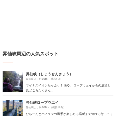
昇仙峡周辺の人気スポット
昇仙峡（しょうせんきょう）
30m
昇仙峡より約
（徒歩1分）
マイナスイオンたっぷり！ 滝や、ロープウェイからの展望と
見どころたくさん...
昇仙峡ロープウエイ
960m
昇仙峡より約
（徒歩16分）
びゅーんとパノラマの風景が楽しめる場所まで連れて行ってく