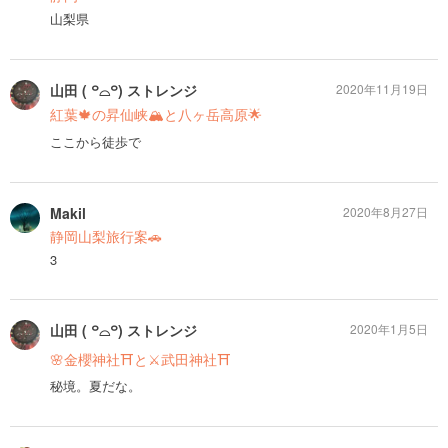
山梨県
山田 ( ꒪⌓꒪) ストレンジ
2020年11月19日
紅葉🍁の昇仙峡🏔と八ヶ岳高原🌟
ここから徒歩で
Makil
2020年8月27日
静岡山梨旅行案🚗
3
山田 ( ꒪⌓꒪) ストレンジ
2020年1月5日
🌸金櫻神社⛩と⚔武田神社⛩
秘境。夏だな。