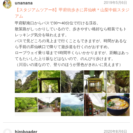
unanana
2019年5月6日
【スタジアムツアー8】甲府街歩きに昇仙峡＊山梨中銀スタジ
アム
甲府駅南口からバスで30〜40分位で行ける渓谷。
散策路がしっかりしているので、歩きやすい格好なら軽装でもト
レッキング気分を味わえます。
バスで見どころの滝上まで行くこともできますが、時間があるな
ら手前の昇仙峡口で降りて遊歩道を行くのがおすすめ。
ロープウェイ乗り場まで1時間半くらいかかりますが、距離はあっ
てもたいした上り坂などはないので、のんびり歩けます。
（川沿いの道なので、登りのほうが景色がきれいに見えます）
hiroboader
2020年8月6日