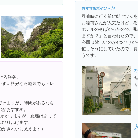
昇仙峡に行く前に朝ごはんを
お稲荷さんが人気だけど、巻
ホテルのそばだったので、飛
ますか？」と言われたので、
今回は欲しいのが4つだけだ
忙しそうにしていたので、買
うです。
行ける渓谷。
やすい格好なら軽装でもトレ
できますが、時間があるなら
のがおすすめ。
いかかりますが、距離はあって
んびり歩けます。
色がきれいに見えます）