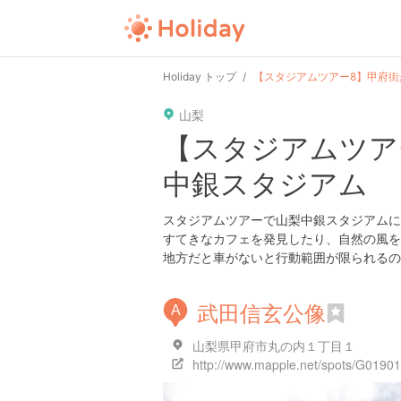
user
pin
tel
time
Holiday トップ
【スタジアムツアー8】甲府
山梨
date
child
solitary
【スタジアムツア
中銀スタジアム
tokyo
kanagawa
osaka
スタジアムツアーで山梨中銀スタジアムに
すてきなカフェを発見したり、自然の風を
地方だと車がないと行動範囲が限られるの
武田信玄公像
A
山梨県甲府市丸の内１丁目１
http://www.mapple.net/spots/G0190