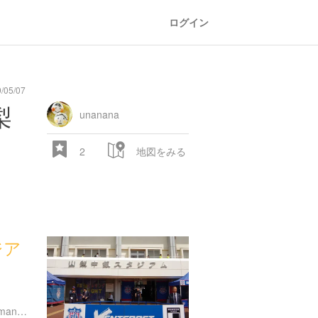
ログイン
/05/07
general
railroad
train
comic
mountain
sports
fishing
bbq
fashion
tradition
music
baby
camera
amusement
aquarium
sea
ball
baer
梨
store
park
unanana
2
地図をみる
ジア
28.522 px
http://www.kose-sp.pref.yamanashi.jp/guide/index.php?content_id=1