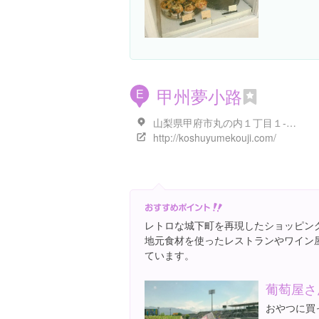
甲州夢小路
E
山梨県甲府市丸の内１丁目１-２５
http://koshuyumekouji.com/
レトロな城下町を再現したショッピン
地元食材を使ったレストランやワイン
ています。
葡萄屋さ
おやつに買