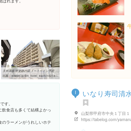
偲ばれます。
天然温泉 甲斐路の湯 ドーミーイン甲府の料金比較・予約【フォー ...
出典：
4travel.jp/dm_hotel_each-10218940.html
いなり寿司清
I
方です。
に飲食店も多くて結構よかっ
山梨県甲府市中央１丁目１
食のラーメンがうれしいホテ