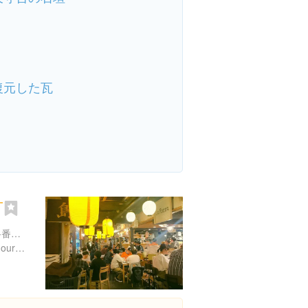
復元した瓦
丁
山梨県甲府市中央１丁目６-番４号
http://www.kofu-food.com/gourmet/