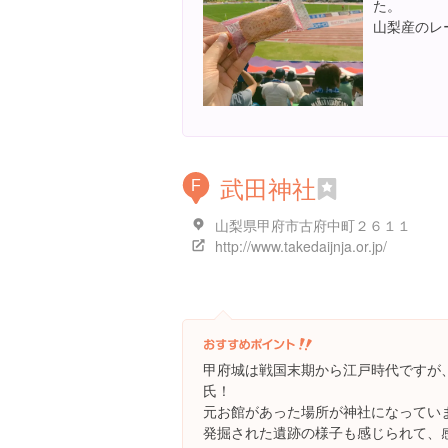
た。
山梨産のレ
武田神社
F
山梨県甲府市古府中町２６１１
http://www.takedaijnja.or.jp/
甲府城は戦国末期から江戸時代ですが
氏！
元お館があった場所が神社になってい
発掘された遺跡の様子も感じられて、