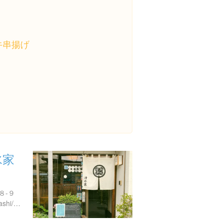
牛串揚げ
水家
８-９
https://tabelog.com/yamanashi/A1901/A190101/19000935/