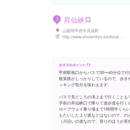
昇仙峡
J
山梨県甲府市高成町
http://www.shosenkyo-kankoukyokai.com/b/
甲府駅南口からバスで30〜40分位で
散策路がしっかりしているので、歩き
ッキング気分を味わえます。
バスで見どころの滝上まで行くことも
手前の昇仙峡口で降りて遊歩道を行く
ロープウェイ乗り場まで1時間半くら
もたいした上り坂などはないので、の
（川沿いの道なので、登りのほうが景