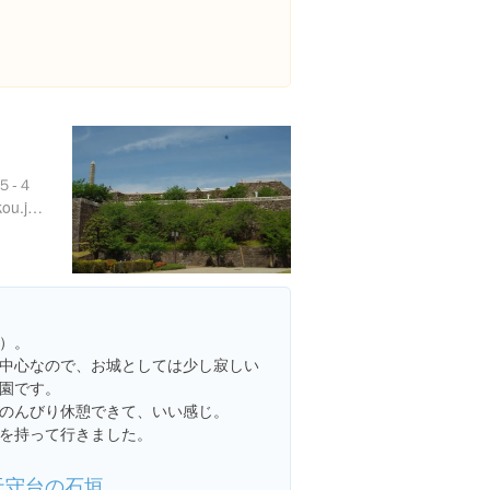
５-４
http://www.yamanashi-kankou.jp/kankou/spot/p2_4404.html
）。
中心なので、お城としては少し寂しい
園です。
のんびり休憩できて、いい感じ。
を持って行きました。
天守台の石垣