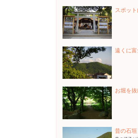
スポット
遠くに富
お堀を抜
昔の石垣