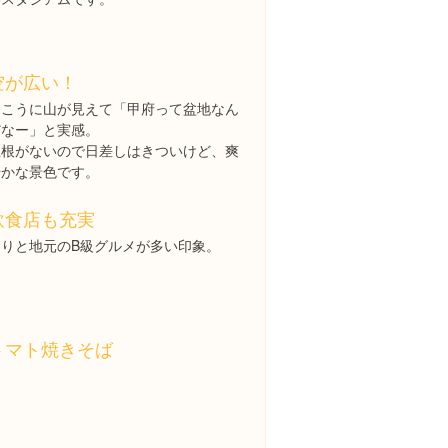
空が広い！
向こうに山が見えて「甲府って盆地なん
だなー」と実感。
屋根がないので日差しはきついけど、爽
やかな景色です。
飲食店も充実
わりと地元のB級グルメが多い印象。
トマト焼きそば