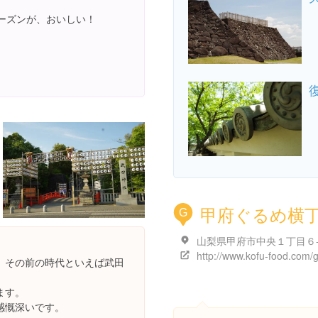
ーズンが、おいしい！
甲府ぐるめ横
G
、その前の時代といえば武田
ます。
感慨深いです。