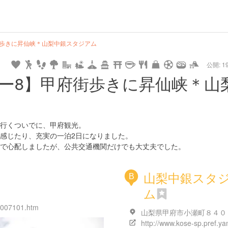
url
guide
hot
type
star
camera
home
settings
profile
print
rank
mail
lock
calendar
access
街歩きに昇仙峡＊山梨中銀スタジアム
公開: 19
pet
drive
walking
cycling
nature
stroll
art
camp
history
castle
temple
cafe
gourmet
onsen
outdoor
world
public bath
shopping
ー8】甲府街歩きに昇仙峡＊山
heritage
kyoto
hyogo
行くついでに、甲府観光。
感じたり、充実の一泊2日になりました。
で心配しましたが、公共交通機関だけでも大丈夫でした。
山梨中銀スタ
B
ム
1007101.htm
山梨県甲府市小瀬町８４０