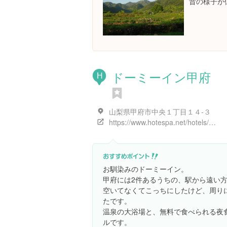
昔の様子が
ドーミーイン甲府
H
山梨県甲府市中央１丁目１４-３
https://www.hotespa.net/hotels/kofu/
お馴染みのドーミーイン。
甲府には2件あるうちの、駅から遠い
空いてなくてこっちにしたけど、周り
たです。
温泉の大浴場と、無料で食べられる夜
ルです。