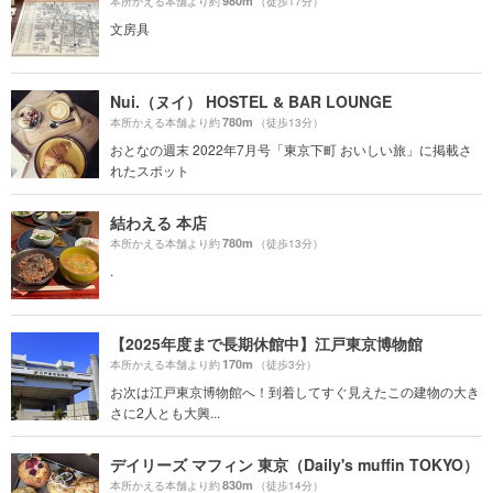
980m
本所かえる本舗より約
（徒歩17分）
文房具
Nui.（ヌイ） HOSTEL & BAR LOUNGE
780m
本所かえる本舗より約
（徒歩13分）
おとなの週末 2022年7月号「東京下町 おいしい旅」に掲載さ
れたスポット
結わえる 本店
780m
本所かえる本舗より約
（徒歩13分）
.
【2025年度まで長期休館中】江戸東京博物館
170m
本所かえる本舗より約
（徒歩3分）
お次は江戸東京博物館へ！到着してすぐ見えたこの建物の大き
さに2人とも大興...
デイリーズ マフィン 東京（Daily's muffin TOKYO）
830m
本所かえる本舗より約
（徒歩14分）