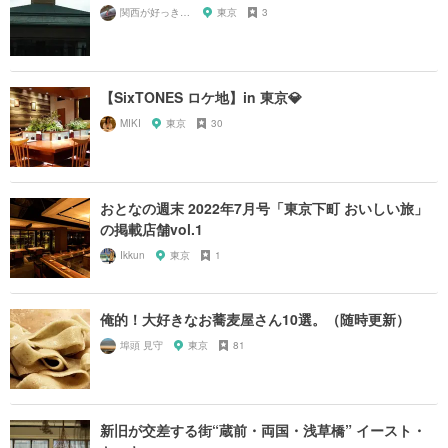
関西が好っきゃねん
東京
3
【SixTONES ロケ地】in 東京💎
MIKI
東京
30
おとなの週末 2022年7月号「東京下町 おいしい旅」
の掲載店舗vol.1
Ikkun
東京
1
俺的！大好きなお蕎麦屋さん10選。（随時更新）
埠頭 見守
東京
81
新旧が交差する街“蔵前・両国・浅草橋” イースト・