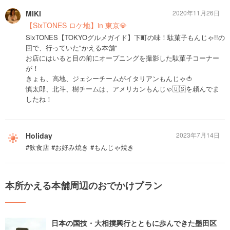
MIKI
2020年11月26日
【SixTONES ロケ地】in 東京💎
SixTONES【TOKYOグルメガイド】下町の味！駄菓子もんじゃ!!の
回で、行っていた"かえる本舗"
お店にはいると目の前にオープニングを撮影した駄菓子コーナー
が！
きょも、高地、ジェシーチームがイタリアンもんじゃ🍅
慎太郎、北斗、樹チームは、アメリカンもんじゃ🇺🇸を頼んでま
したね！
Holiday
2023年7月14日
#飲食店 #お好み焼き #もんじゃ焼き
本所かえる本舗周辺のおでかけプラン
日本の国技・大相撲興行とともに歩んできた墨田区