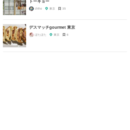
トーキョー
chiho
東京
35
デスマッチgourmet 東京
ぽたぽた
東京
6