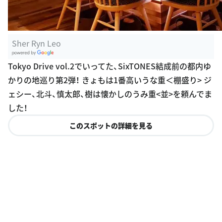
Sher Ryn Leo
G
Tokyo Drive vol.2でいってた、SixTONES結成前の都内ゆ
oogle Plac
かりの地巡り第2弾！ きょもは1番高いうな重＜棚盛り> ジ
es
ェシー、北斗、慎太郎、樹は懐かしのうみ重<並>を頼んでま
した！
このスポットの詳細を見る