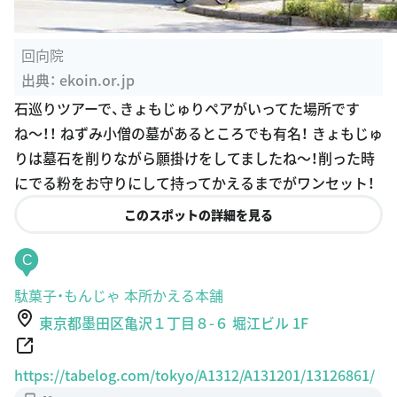
回向院
出典：
ekoin.or.jp
石巡りツアーで、きょもじゅりペアがいってた場所です
ね〜！！ ねずみ小僧の墓があるところでも有名！ きょもじゅ
りは墓石を削りながら願掛けをしてましたね〜！削った時
にでる粉をお守りにして持ってかえるまでがワンセット！
このスポットの詳細を見る
C
駄菓子・もんじゃ 本所かえる本舗
東京都墨田区亀沢１丁目８-６ 堀江ビル 1F
https://tabelog.com/tokyo/A1312/A131201/13126861/