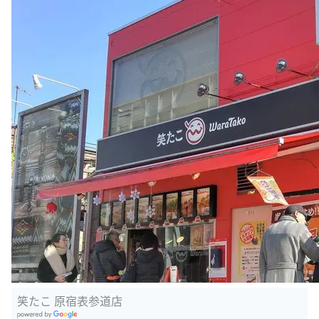
笑たこ 原宿表参道店