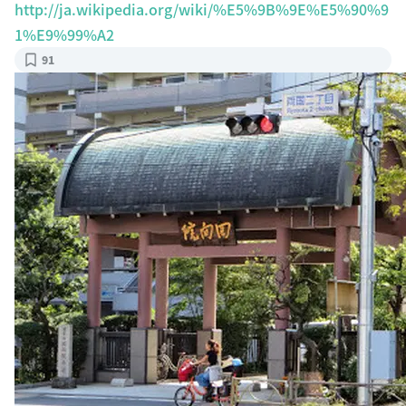
http://ja.wikipedia.org/wiki/%E5%9B%9E%E5%90%9
1%E9%99%A2
91