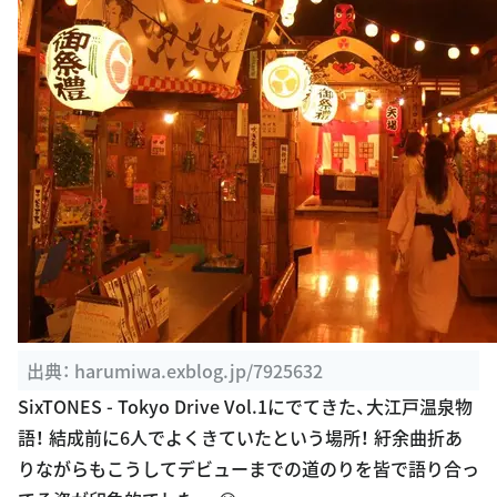
出典：
harumiwa.exblog.jp/7925632
SixTONES - Tokyo Drive Vol.1にでてきた、大江戸温泉物
語！ 結成前に6人でよくきていたという場所！ 紆余曲折あ
りながらもこうしてデビューまでの道のりを皆で語り合っ