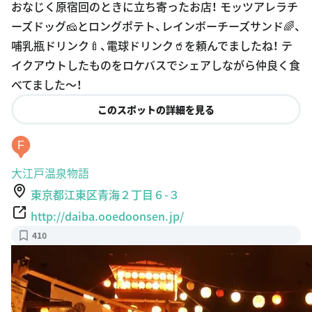
おなじく原宿回のときに立ち寄ったお店！ モッツアレラチ
ーズドッグ🧀とロングポテト、レインボーチーズサンド🌈、
哺乳瓶ドリンク🍼、電球ドリンク🥤を頼んでましたね！ テ
イクアウトしたものをロケバスでシェアしながら仲良く食
べてました〜！
このスポットの詳細を見る
F
大江戸温泉物語
東京都江東区青海２丁目６-３
http://daiba.ooedoonsen.jp/
410