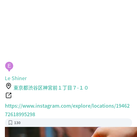
E
Le Shiner
東京都渋谷区神宮前１丁目７-１０
https://www.instagram.com/explore/locations/19462
72618995298
130