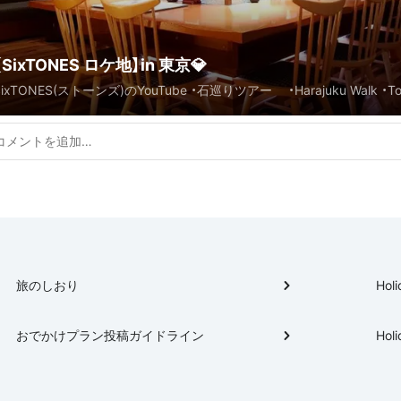
【SixTONES ロケ地】in 東京💎
SixTONES(ストーンズ)のYouTube ・石巡りツアー ・Harajuku Walk ・Tok
の動画でいった場所に、on eST遠征組と巡る予定のためまとめてみました
旅のしおり
Holi
おでかけプラン投稿ガイドライン
Holi