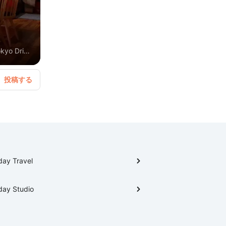
yo Drive
✍️
day Travel
day Studio