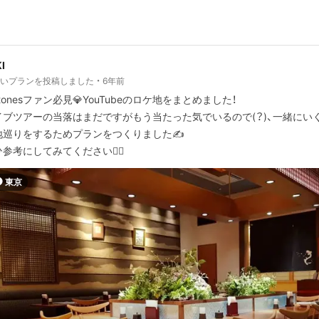
I
しいプランを投稿しました
6年前
xtonesファン必見💎YouTubeのロケ地をまとめました！
イブツアーの当落はまだですがもう当たった気でいるので(？)、一緒にい
地巡りをするためプランをつくりました✍️
参考にしてみてください🏃‍♀️
東京