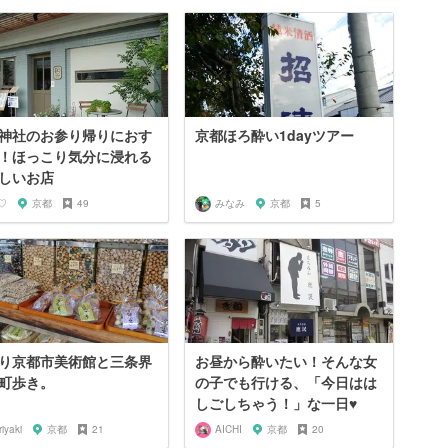
神社のお参り帰りにおす
京都ほろ酔い1dayツアー
！ほっこり気分に浸れる
しいお店
♡
京都
49
みなみ
京都
5
り京都市美術館と三条界
お昼から酔いたい！そんな女
町歩き。
の子でも行ける、「今日はは
しごしちゃう！」な一日♥︎
riyaki
京都
21
AICHI
京都
20