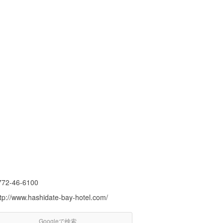
772-46-6100
ttp://www.hashidate-bay-hotel.com/
Googleで検索