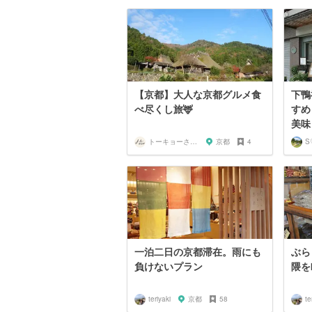
【京都】大人な京都グルメ食
下鴨
べ尽くし旅🦌
すめ
美味
トーキョーさんぽ
京都
4
S
一泊二日の京都滞在。雨にも
ぶら
負けないプラン
隈を
teriyaki
京都
58
te