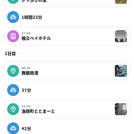
1時間23分
17:00
橋立ベイホテル
2日目
08:30
舞鶴西港
37分
12:00
漁師町ととまーと
42分