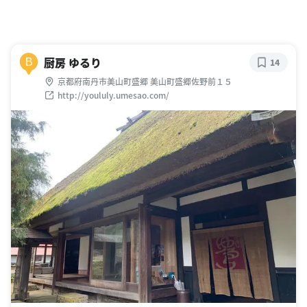
厨房 ゆるり
B
14
京都府南丹市美山町盛郷 美山町盛郷佐野前１５
http://youluly.umesao.com/