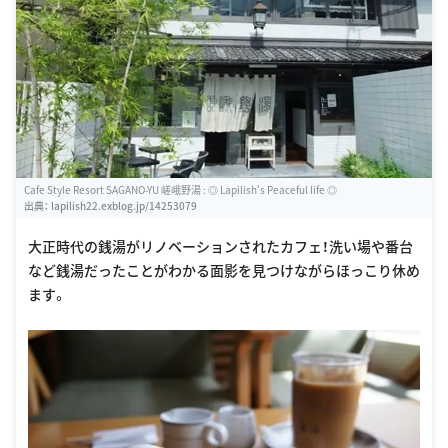
Cafe Style Resort SAGANO-YU 嵯峨野湯 : ◎ Lapilish's Peaceful life ◎
出典：
lapilish22.exblog.jp/14253079
大正時代の銭湯がリノベーションされたカフェ！洗い場や番台
など銭湯だったことがわかる面影を見つけながらほっこり休め
ます。