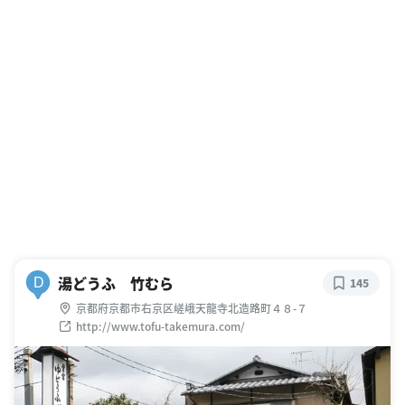
湯どうふ 竹むら
D
145
京都府京都市右京区嵯峨天龍寺北造路町４８-７
http://www.tofu-takemura.com/