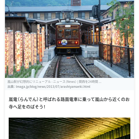
嵐山駅が幻想的にリニューアル - ニュース（News） | 関西を24時間 ...
出典：
lmaga.jp/blog/news/2013/07/arashiyamaeki.html
嵐電（らんでん）と呼ばれる路面電車に乗って嵐山から近くのお
寺へ足をのばそう！