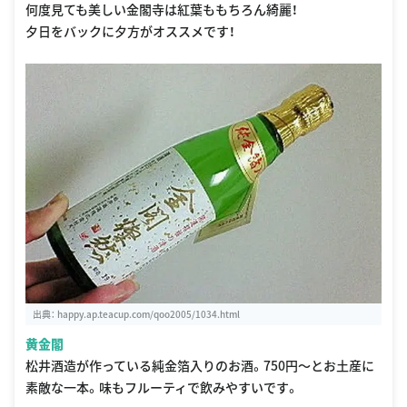
何度見ても美しい金閣寺は紅葉ももちろん綺麗！
夕日をバックに夕方がオススメです！
出典：
happy.ap.teacup.com/qoo2005/1034.html
黄金閣
松井酒造が作っている純金箔入りのお酒。750円〜とお土産に
素敵な一本。味もフルーティで飲みやすいです。