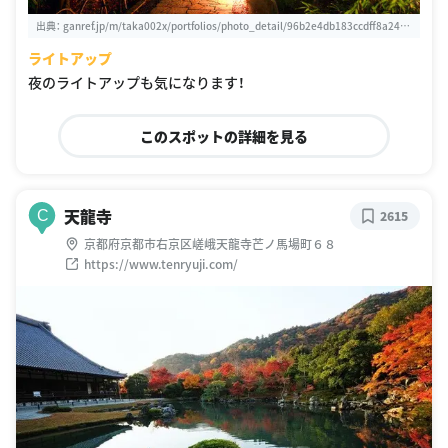
出典：
ganref.jp/m/taka002x/portfolios/photo_detail/96b2e4db183ccdff8a241a
3a2a9e15ae
ライトアップ
夜のライトアップも気になります！
このスポットの詳細を見る
天龍寺
C
2615
京都府京都市右京区嵯峨天龍寺芒ノ馬場町６８
https://www.tenryuji.com/