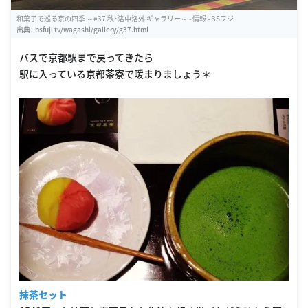
和菓子で巡る京の四季 ～#37 秋・洛中洛外 ギャラリー～ - 情報 - BSフジ
出典：
bsfuji.tv/wagashi/gallery/g37.html
バスで京都駅まで戻ってきたら
駅に入っている京都茶寮で暖まりましょう＊
抹茶セット