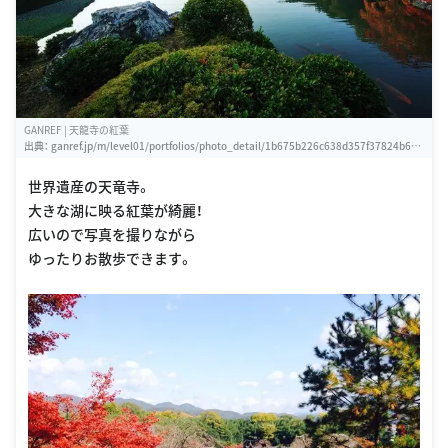
GANREF | 天龍寺の紅葉
出典：
ganref.jp/m/level01/portfolios/photo_detail/1b675b226c638d357f37824b675
7dbec
世界遺産の天竜寺。
大きな湖に映る紅葉が綺麗！
広いので写真を撮りながら
ゆったりお散歩できます。