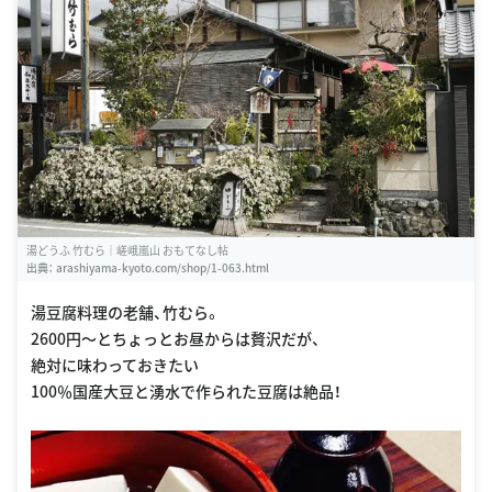
湯どうふ 竹むら｜嵯峨嵐山 おもてなし帖
出典：
arashiyama-kyoto.com/shop/1-063.html
湯豆腐料理の老舗、竹むら。
2600円〜とちょっとお昼からは贅沢だが、
絶対に味わっておきたい
100％国産大豆と湧水で作られた豆腐は絶品！