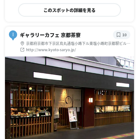
このスポットの詳細を見る
ギャラリーカフェ 京都茶寮
I
10
京都府京都市下京区鳥丸通塩小路下ル東塩小路町京都駅ビル
2F
http://www.kyoto-saryo.jp/