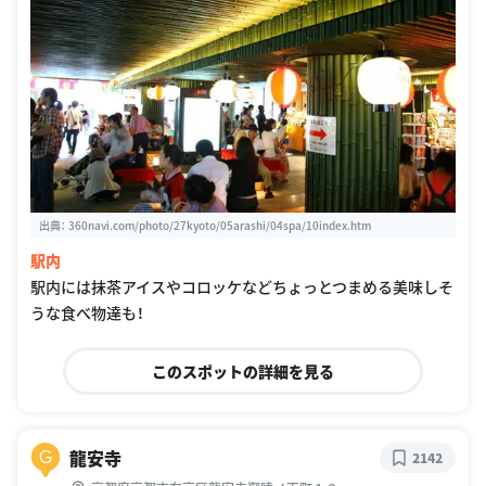
出典：
360navi.com/photo/27kyoto/05arashi/04spa/10index.htm
駅内
駅内には抹茶アイスやコロッケなどちょっとつまめる美味しそ
うな食べ物達も！
このスポットの詳細を見る
龍安寺
G
2142