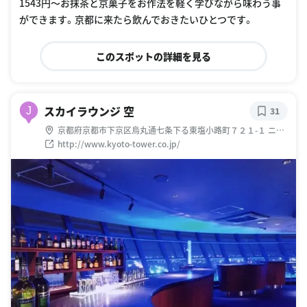
1543円〜お抹茶と京菓子をお作法を軽く学びながら味わう事
ができます。京都に来たら飲んでおきたいひとつです。
このスポットの詳細を見る
スカイラウンジ 空
J
31
京都府京都市下京区烏丸通七条下る東塩小路町７２１-１ ニデ
ック京都タワー 展望室 ３階
http://www.kyoto-tower.co.jp/