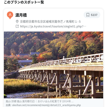
このプランのスポット一覧
渡月橋
A
5237
京都府京都市右京区嵯峨天龍寺芒ノ馬場町１-５
https://ja.kyoto.travel/tourism/single01.php?
category_id=8&tourism_id=2682
嵐山（京都 嵐山 渡月橋付近）｜おけいはんの紅葉です（2014年 ...
出典：
okeihan.net/recommend/momiji/detail/23_arashiyama.php