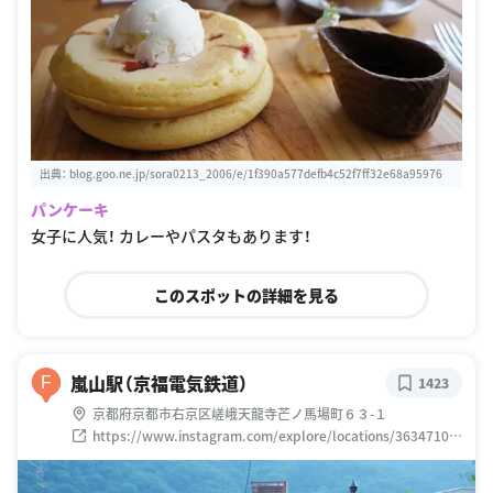
出典：
blog.goo.ne.jp/sora0213_2006/e/1f390a577defb4c52f7ff32e68a95976
パンケーキ
女子に人気！ カレーやパスタもあります！
このスポットの詳細を見る
嵐山駅（京福電気鉄道）
F
1423
京都府京都市右京区嵯峨天龍寺芒ノ馬場町６３-１
https://www.instagram.com/explore/locations/36347108
7380135