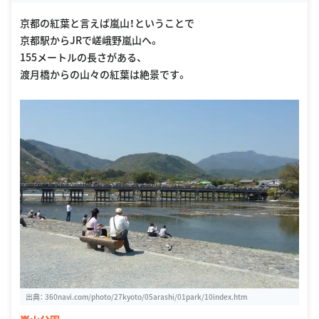
京都の紅葉と言えば嵐山！ということで
京都駅からJRで嵯峨野嵐山へ。
155メートルの長さがある、
渡月橋からの山々の紅葉は絶景です。
出典：
360navi.com/photo/27kyoto/05arashi/01park/10index.htm