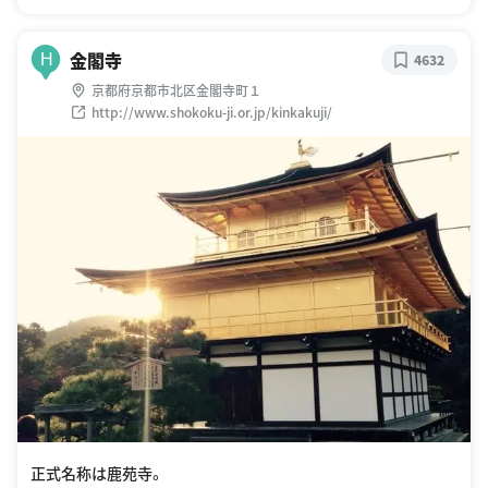
金閣寺
H
4632
京都府京都市北区金閣寺町１
http://www.shokoku-ji.or.jp/kinkakuji/
正式名称は鹿苑寺。