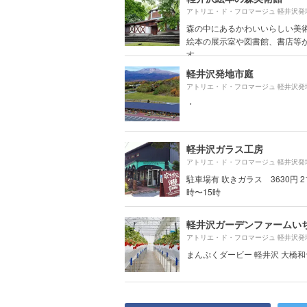
森の中にあるかわいいらしい美
絵本の展示室や図書館、書店等
す。
軽井沢発地市庭
・
軽井沢ガラス工房
駐車場有 吹きガラス 3630円 2
時〜15時
軽井沢ガーデンファームい
まんぷくダービー 軽井沢 大橋和