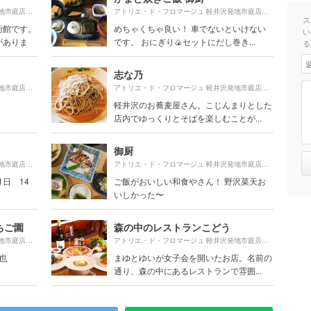
900m
1090m
アトリエ・ド・フロマージュ 軽井沢発地市庭店より約
（徒歩16分）
アトリエ・ド・フロマージュ 軽井沢発地市庭店より約
ス
術館です。
めちゃくちゃ良い！ 車でないといけない
い
がありま
です。 おにぎり🍙セットにだし巻き...
る
志な乃
80m
1810m
アトリエ・ド・フロマージュ 軽井沢発地市庭店より約
（徒歩2分）
アトリエ・ド・フロマージュ 軽井沢発地市庭店より約
軽井沢のお蕎麦屋さん。こじんまりとした
店内でゆっくりとそばを楽しむことが...
御厨
1900m
1090m
アトリエ・ド・フロマージュ 軽井沢発地市庭店より約
（徒歩32分）
アトリエ・ド・フロマージュ 軽井沢発地市庭店より約
1日 14
ご飯がおいしい和食やさん！ 野沢菜天お
いしかった〜
ちご園
森の中のレストランこどう
1150m
1910m
アトリエ・ド・フロマージュ 軽井沢発地市庭店より約
（徒歩20分）
アトリエ・ド・フロマージュ 軽井沢発地市庭店より約
也
まゆとゆいが女子会を開いたお店。名前の
通り、森の中にあるレストランで雰囲...