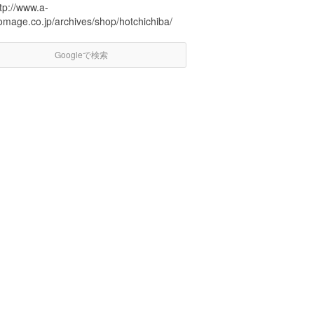
tp://www.a-
omage.co.jp/archives/shop/hotchichiba/
Googleで検索