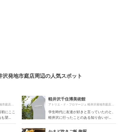
井沢発地市庭店周辺の人気スポット
軽井沢千住博美術館
1040m
1830m
アトリエ・ド・フロマージュ 軽井沢発地市庭店より約
（徒歩18分）
アトリエ・ド・フロマージュ 軽井沢発地市庭店より約
最初にここ
学生時代に友達が好きと言っていたのと、
望...
軽井沢に行ったことのある知り合いが...
かまど炊きご飯 御厨