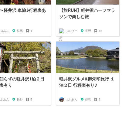
〜軽井沢 車旅♪行程表あ
【旅RUN】軽井沢ハーフマラ
ソンで楽しむ旅
ぶあん
群馬
4
しのびー
長野
13
知らずの軽井沢1泊２日
軽井沢グルメ&御朱印旅行 １
表有り
泊２日 行程表有り♪
ぶあん
長野
5
つぶあん
群馬
2