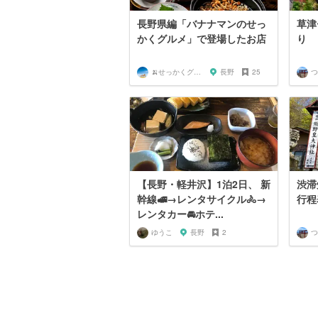
長野県編「バナナマンのせっ
草津
かくグルメ」で登場したお店
り
🍌せっかくグルメまにあ🍌
長野
25
つ
【長野・軽井沢】1泊2日、 新
渋滞
幹線🚅→レンタサイクル🚴→
行程
レンタカー🚘ホテ...
ゆうこ
長野
2
つ